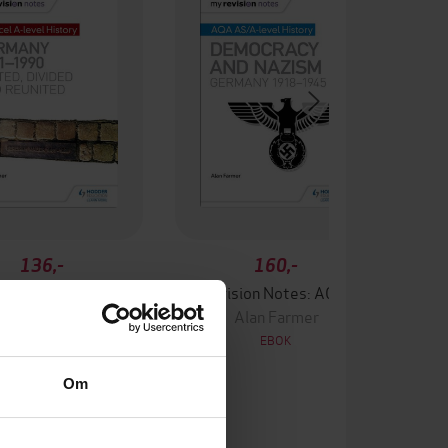
136,-
160,-
My Revision Notes: Edexcel A-level History: Germany, 1871-1990: united, divided and reunited
My Revision Notes: AQA AS/A-level History: Democracy and Nazism: Germany, 1918–1945
Alan Farmer
Alan Farmer
EBOK
EBOK
Om