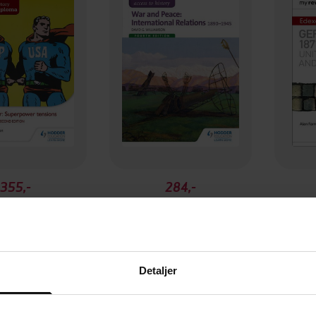
355,-
284,-
Access to History for the IB Diploma: The Cold War: Superpower tensions and rivalries Second Edition
Access to History: War and Peace: International Relations 1890-1945 Fourth Edition
 Williamson
David Williamson
EBOK
EBOK
Detaljer