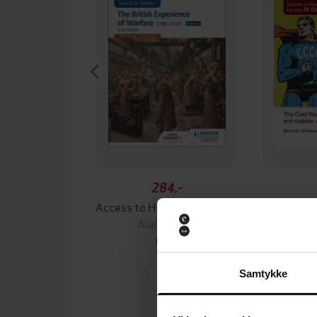
284,-
Access to History: The British Experience of Warfare 1790-1918 for Edexcel Second Edition
Alan Farmer
David
EBOK
Samtykke