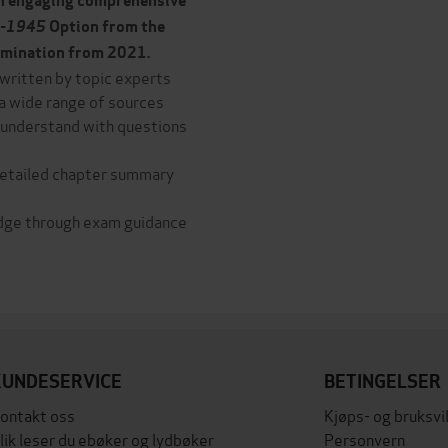
th engaging comprehensive
70-1945
Option from the
xamination from 2021.
t written by topic experts
 a wide range of sources
o understand with questions
detailed chapter summary
edge through exam guidance
KUNDESERVICE
BETINGELSER
ontakt oss
Kjøps- og bruksvi
lik leser du ebøker og lydbøker
Personvern