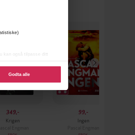
atistiske)
u kan også tilpasse ditt
 eller endre ditt samtykke.
Godta alle
349,-
99,-
Krigen
Ingen
ascal Engman
Pascal Engman
EBOK
EBOK