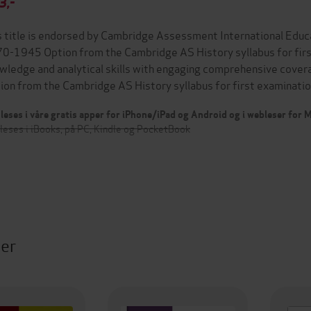
3,-
s title is endorsed by Cambridge Assessment International Educa
0-1945 Option from the Cambridge AS History syllabus for fir
wledge and analytical skills with engaging comprehensive cover
ion from the Cambridge AS History syllabus for first examinati
leses i våre gratis apper for iPhone/iPad og Android og i webleser for
leses i iBooks, på PC, Kindle og PocketBook
ter