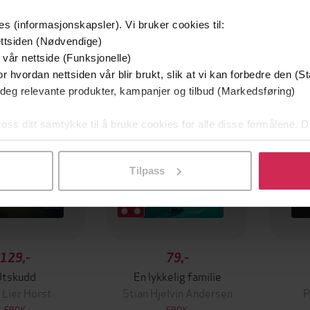
es (informasjonskapsler). Vi bruker cookies til:
ttsiden (Nødvendige)
mium
Premium
 vår nettside (Funksjonelle)
g på tilbud
r hvordan nettsiden vår blir brukt, slik at vi kan forbedre den (St
 deg relevante produkter, kampanjer og tilbud (Markedsføring)
 oss ditt samtykke til å bruke cookies for alle disse formålene. D
l ved å klikke på «Tilpass». Du kan når som helst trekke tilbake
Tilpass
129,-
79,-
Utskudd
En lykkelig familie
 Lier Horst
Stian Hjelvin Andersen
P
EBOK
EBOK