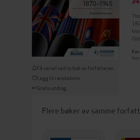
34
Thi
187
kno
Opt
Kan 
Kan 
Få varsel ved ny bok av forfatteren
Legg til i ønskeliste
Gratis utdrag
Flere bøker av samme forfat