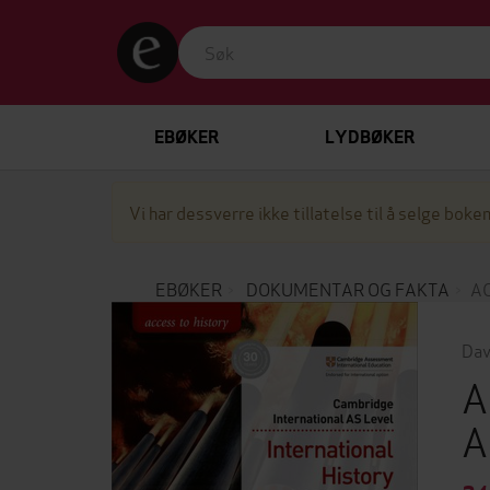
EBØKER
LYDBØKER
Vi har dessverre ikke tillatelse til å selge boken
EBØKER
DOKUMENTAR OG FAKTA
AC
Dav
A
A