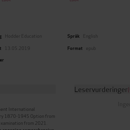
Hodder Education
English
g
Språk
13.05.2019
epub
t
Format
er
Leservurderinger
(
Inge
ent International
tory 1870-1945 Option from
 examination from 2021.