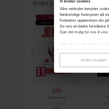
Andre har også kjøpt
Vi bruker cookies
Våre nettsider benytter cooki
Nødvendige funksjoner på ne
Premium
Pre
Forbedrer opplevelsen din på
Vinner av Rivertonprisen
Første gan
Gir oss en bedre forståelse fo
Gjør det mulig for oss å vise
Klikk på «Godta alle» for å gi
samtykke til spesifikke formå
Godta utvalgte
129,-
Minnesota
Jo Nesbø
Jørn
EBOK