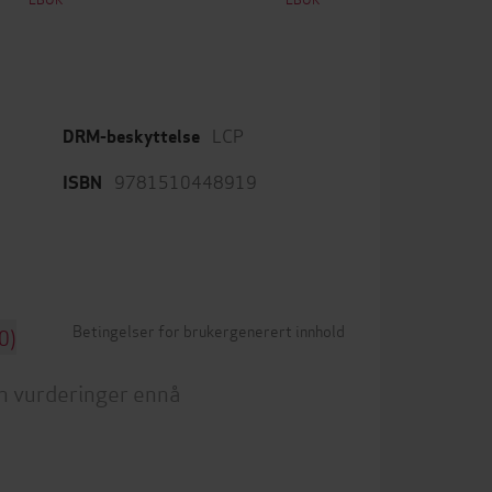
LCP
DRM-beskyttelse
9781510448919
ISBN
Betingelser for brukergenerert innhold
0)
n vurderinger ennå