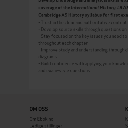
Develop knowledge and analytical skills wi
coverage of the
International History 18
Cambridge AS History syllabus for first e
- Trust in the clear and authoritative conten
- Develop source skills through questions on
- Stay focused on the key issues you need t
throughout each chapter
- Improve study and understanding through 
diagrams
- Build confidence with applying your knowl
and exam-style questions
OM OSS
Om Ebok.no
K
Ledige stillinger
S