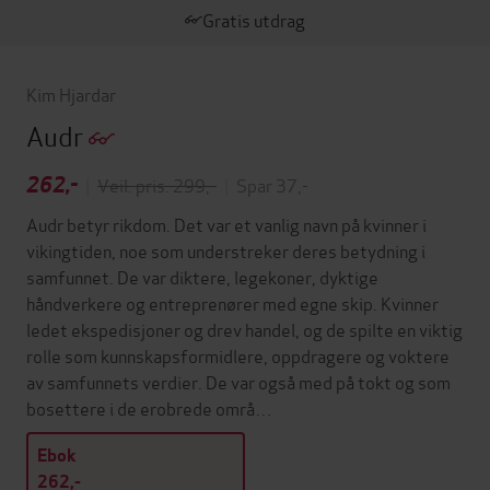
Gratis utdrag
Kim Hjardar
Audr
262,-
|
Veil. pris: 299,-
|
Spar 37,-
Audr betyr rikdom. Det var et vanlig navn på kvinner i
vikingtiden, noe som understreker deres betydning i
samfunnet. De var diktere, legekoner, dyktige
håndverkere og entreprenører med egne skip. Kvinner
ledet ekspedisjoner og drev handel, og de spilte en viktig
rolle som kunnskapsformidlere, oppdragere og voktere
av samfunnets verdier. De var også med på tokt og som
bosettere i de erobrede områ…
Ebok
262,-