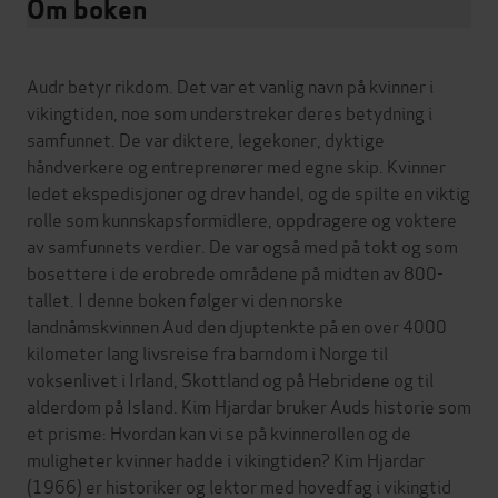
Om boken
Audr betyr rikdom. Det var et vanlig navn på kvinner i
vikingtiden, noe som understreker deres betydning i
samfunnet. De var diktere, legekoner, dyktige
håndverkere og entreprenører med egne skip. Kvinner
ledet ekspedisjoner og drev handel, og de spilte en viktig
rolle som kunnskapsformidlere, oppdragere og voktere
av samfunnets verdier. De var også med på tokt og som
bosettere i de erobrede områdene på midten av 800-
tallet. I denne boken følger vi den norske
landnåmskvinnen Aud den djuptenkte på en over 4000
kilometer lang livsreise fra barndom i Norge til
voksenlivet i Irland, Skottland og på Hebridene og til
alderdom på Island. Kim Hjardar bruker Auds historie som
et prisme: Hvordan kan vi se på kvinnerollen og de
muligheter kvinner hadde i vikingtiden? Kim Hjardar
(1966) er historiker og lektor med hovedfag i vikingtid