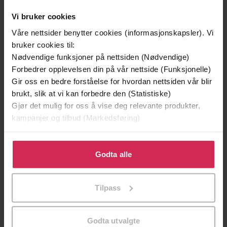
Vi bruker cookies
Våre nettsider benytter cookies (informasjonskapsler). Vi
bruker cookies til:
Nødvendige funksjoner på nettsiden (Nødvendige)
Forbedrer opplevelsen din på vår nettside (Funksjonelle)
Gir oss en bedre forståelse for hvordan nettsiden vår blir
brukt, slik at vi kan forbedre den (Statistiske)
Gjør det mulig for oss å vise deg relevante produkter,
199,-
349,-
kampanjer og tilbud (Markedsføring)
Mysteriet på Capri
Seksti kilo solskinn
Anders De la Motte
Hallgrímur Helgason
Klikk på «Godta alle» for å gi oss ditt samtykke til å
EBOK
EBOK
bruke cookies for alle disse formålene. Du kan også
Godta alle
tilpasse ditt samtykke til spesifikke formål ved å klikke
på «Tilpass». Du kan når som helst trekke tilbake eller
Tilpass
endre ditt samtykke.
kvinneliv i vikingtid
Undertittel
Kim Hjardar
(forfatter)
Godta utvalgte
Forfattere