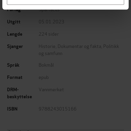
Spartacus
Forlag
05.01.2023
Utgitt
224
sider
Lengde
Historie
,
Dokumentar og fakta
,
Politikk
Sjanger
og samfunn
Bokmål
Språk
epub
Format
Vannmerket
DRM-
beskyttelse
9788243015166
ISBN