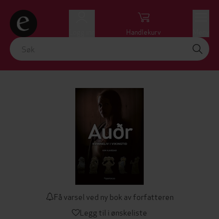
Logg inn
Handlekurv
Meny
Få varsel ved ny bok av forfatteren
Legg til i ønskeliste