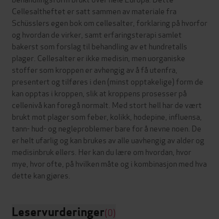
Cellesaltheftet er satt sammen av materiale fra
Schüsslers egen bok om cellesalter, forklaring på hvorfor
og hvordan de virker, samt erfaringsterapi samlet
bakerst som forslag til behandling av et hundretalls
plager. Cellesalter er ikke medisin, men uorganiske
stoffer som kroppen er avhengig av å få utenfra,
presentert og tilføres i den (minst opptakelige) form de
kan opptas i kroppen, slik at kroppens prosesser på
cellenivå kan foregå normalt. Med stort hell har de vært
brukt mot plager som feber, kolikk, hodepine, influensa,
tann- hud- og negleproblemer bare for å nevne noen. De
er helt ufarlig og kan brukes av alle uavhengig av alder og
medisinbruk ellers. Her kan du lære om hvordan, hvor
mye, hvor ofte, på hvilken måte og i kombinasjon med hva
Leservurderinger
(0)