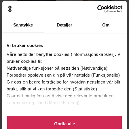
Samtykke
Detaljer
Om
109,-
89,-
Skinndød
Vi begynner med slutten
Thomas Enger
Chris Whitaker
Vi bruker cookies
EBOK
EBOK
Våre nettsider benytter cookies (informasjonskapsler). Vi
bruker cookies til:
Nødvendige funksjoner på nettsiden (Nødvendige)
Forbedrer opplevelsen din på vår nettside (Funksjonelle)
Gir oss en bedre forståelse for hvordan nettsiden vår blir
"Hvem Hva Hvorfor Hvordan"
Undertittel
brukt, slik at vi kan forbedre den (Statistiske)
Cellesalter
Gjør det mulig for oss å vise deg relevante produkter,
Johanne Dahl
(redaktør)
Forfattere
kampanjer og tilbud (Markedsføring)
Boat and Beauty
Forlag
Klikk på «Godta alle» for å gi oss ditt samtykke til å
bruke cookies for alle disse formålene. Du kan også
Godta alle
12.11.2019
Utgitt