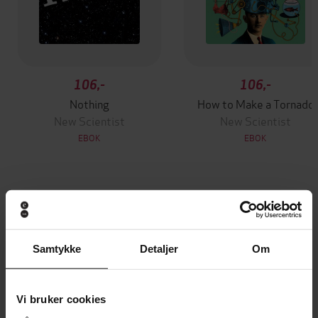
106,-
106,-
Nothing
How to Make a Tornado
New Scientist
New Scientist
EBOK
EBOK
Andre har også kjøpt
Samtykke
Detaljer
Om
Premium
Premium
Vinner av Rivertonprisen
Første gang på tilbud
Vi bruker cookies