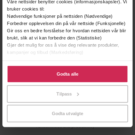
Våre nettsider benytter cookies (informasjonskapsler). Vi
bruker cookies til:
Nødvendige funksjoner på nettsiden (Nødvendige)
Forbedrer opplevelsen din på vår nettside (Funksjonelle)
Gir oss en bedre forståelse for hvordan nettsiden vår blir
brukt, slik at vi kan forbedre den (Statistiske)
Gjør det mulig for oss å vise deg relevante produkter,
kampanjer og tilbud (Markedsføring)
199,-
349,-
Klikk på «Godta alle» for å gi oss ditt samtykke til å
Minnesota
Utskudd
bruke cookies for alle disse formålene. Du kan også
Godta alle
Jo Nesbø
Jørn Lier Horst
tilpasse ditt samtykke til spesifikke formål ved å klikke
EBOK
EBOK
på «Tilpass». Du kan når som helst trekke tilbake eller
Tilpass
endre ditt samtykke.
Godta utvalgte
The science and secrets of luck,
Undertittel
randomness and probability