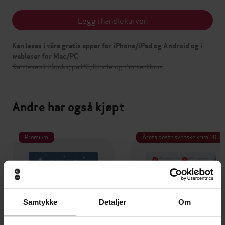
Legg i handlekurven
Kan leses i våre gratis apper for iPhone/iPad og Android og i
webleser for Mac/PC
Kan leses i iBooks, på PC, Kindle og PocketBook
Andre har også kjøpt
Premium
Årets beste svenske krim 2025
Samtykke
Detaljer
Om