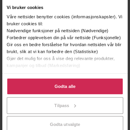
Vi bruker cookies
Våre nettsider benytter cookies (informasjonskapsler). Vi
bruker cookies til:
Nødvendige funksjoner på nettsiden (Nødvendige)
149,-
339,-
Forbedrer opplevelsen din på vår nettside (Funksjonelle)
Toner i natten
Sot
Gir oss en bedre forståelse for hvordan nettsiden vår blir
Jojo Moyes
Sara Strömberg
brukt, slik at vi kan forbedre den (Statistiske)
EBOK
EBOK
Gjør det mulig for oss å vise deg relevante produkter,
kampanjer og tilbud (Markedsføring)
Klikk på «Godta alle» for å gi oss ditt samtykke til å
bruke cookies for alle disse formålene. Du kan også
Godta alle
Kjersti Melling
(forfatter)
Forfattere
tilpasse ditt samtykke til spesifikke formål ved å klikke
på «Tilpass». Du kan når som helst trekke tilbake eller
Norges luftsportforbund
Forlag
Tilpass
endre ditt samtykke.
05.05.2025
Utgitt
Godta utvalgte
642
sider
Lengde