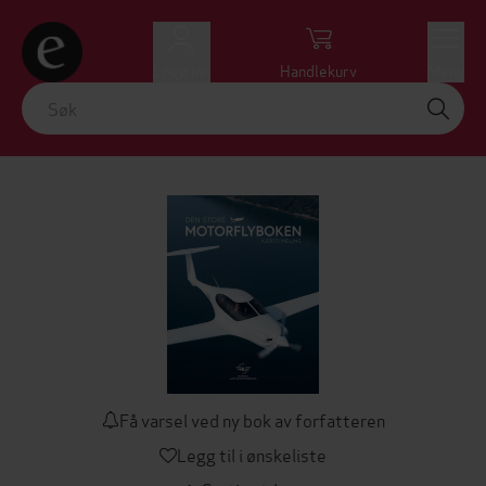
Logg inn
Handlekurv
Meny
Få varsel ved ny bok av forfatteren
Legg til i ønskeliste