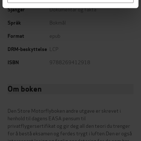
Dokumentar og fakta
Sjanger
Bokmål
Språk
epub
Format
LCP
DRM-beskyttelse
9788269412918
ISBN
Om boken
Den Store Motorflyboken andre utgave er skrevet i
henhold til dagens EASA pensum til
privatflygersertifikat og gir deg all den teori du trenger
for å bestå eksamen og ferdes trygt i luften.Den er også
interessant lesing og faglig oppdatering for de som har