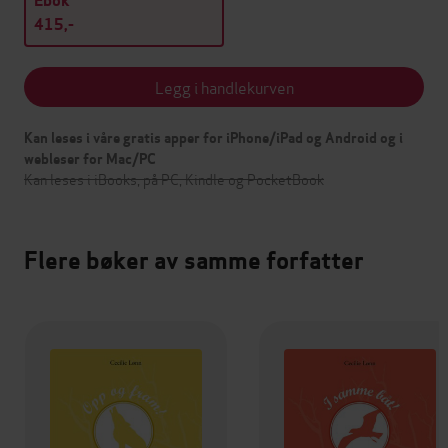
Ebok
415,-
Legg i handlekurven
Kan leses i våre gratis apper for iPhone/iPad og Android og i
webleser for Mac/PC
Kan leses i iBooks, på PC, Kindle og PocketBook
Flere bøker av samme forfatter