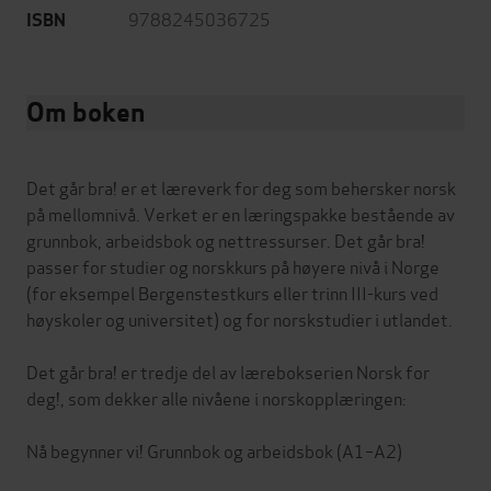
9788245036725
ISBN
Om boken
Det går bra! er et læreverk for deg som behersker norsk
på mellomnivå. Verket er en læringspakke bestående av
grunnbok, arbeidsbok og nettressurser. Det går bra!
passer for studier og norskkurs på høyere nivå i Norge
(for eksempel Bergenstestkurs eller trinn III-kurs ved
høyskoler og universitet) og for norskstudier i utlandet.
Det går bra! er tredje del av lærebokserien Norsk for
deg!, som dekker alle nivåene i norskopplæringen:
Nå begynner vi! Grunnbok og arbeidsbok (A1–A2)