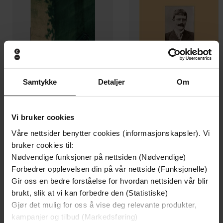
Samtykke
Detaljer
Om
Vi bruker cookies
199,-
149,-
Våre nettsider benytter cookies (informasjonskapsler). Vi
Nittenåttifire
Sult
bruker cookies til:
George Orwell
Knut Hamsun
Nødvendige funksjoner på nettsiden (Nødvendige)
EBOK
EBOK
Forbedrer opplevelsen din på vår nettside (Funksjonelle)
Gir oss en bedre forståelse for hvordan nettsiden vår blir
brukt, slik at vi kan forbedre den (Statistiske)
Gjør det mulig for oss å vise deg relevante produkter,
kampanjer og tilbud (Markedsføring)
Grunnbok : for deg som lærer norsk på