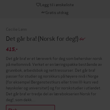
Legg til i ønskeliste
Gratis utdrag
Cecilie Lønn
Det går bra!
(Norsk for deg!)
415,-
Det går bra! er et læreverk for deg som behersker norsk
på mellomnivå. Verket er en læringspakke bestående av
grunnbok, arbeidsbok og nettressurser. Det går bra!
passer for studier og norskkurs på høyere nivå i Norge
(for eksempel Bergenstestkurs eller trinn III-kurs ved
høyskoler og universitet) og for norskstudier i utlandet.
Det går bra! er tredje del av lærebokserien Norsk for
deg!, som dekk…