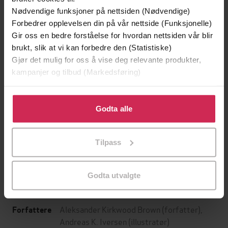
Nødvendige funksjoner på nettsiden (Nødvendige)
Forbedrer opplevelsen din på vår nettside (Funksjonelle)
Gir oss en bedre forståelse for hvordan nettsiden vår blir
brukt, slik at vi kan forbedre den (Statistiske)
Gjør det mulig for oss å vise deg relevante produkter,
kampanjer og tilbud (Markedsføring)
Klikk på «Godta alle» for å gi oss ditt samtykke til å
bruke cookies for alle disse formålene. Du kan også
Godta alle
129,-
129,-
tilpasse ditt samtykke til spesifikke formål ved å klikke
Minnesota
Utskudd
på «Tilpass». Du kan når som helst trekke tilbake eller
Jo Nesbø
Jørn Lier Horst
Tilpass
endre ditt samtykke.
EBOK
EBOK
Godta utvalgte
Aleksander Kirkwood Brown
(forfatter),
Forfattere
Andreas K. Iversen
(illustratør)