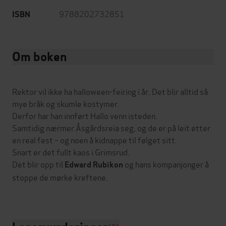
9788202732851
ISBN
Om boken
Rektor vil ikke ha halloween-feiring i år. Det blir alltid så
mye bråk og skumle kostymer.
Derfor har han innført Hallo venn isteden.
Samtidig nærmer Åsgårdsreia seg, og de er på leit etter
en real fest – og noen å kidnappe til følget sitt.
Snart er det fullt kaos i Grimsrud.
Det blir opp til
og hans kompanjonger å
Edward Rubikon
stoppe de mørke kreftene.