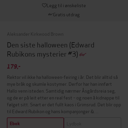
Legg til i ønskeliste
Gratis utdrag
Aleksander Kirkwood Brown
Den siste halloween
(Edward
Rubikons mysterier #3)
179,-
Rektor vil ikke ha halloween-feiring i år. Det blir alltid så
mye bråk og skumle kostymer. Derfor har han innført
Hallo venn isteden. Samtidig nærmer Åsgårdsreia seg,
og de er på leit etter en real fest – og noen å kidnappe til
følget sitt. Snart er det fullt kaos i Grimsrud. Det blir opp
til Edward Rubikon og hans kompanjonger &…
Lydbok
Ebok