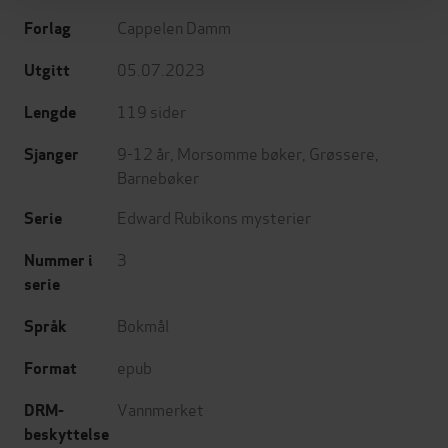
Cappelen Damm
Forlag
05.07.2023
Utgitt
119
sider
Lengde
9-12 år
,
Morsomme bøker
,
Grøssere
,
Sjanger
Barnebøker
Edward Rubikons mysterier
Serie
3
Nummer i
serie
Bokmål
Språk
epub
Format
Vannmerket
DRM-
beskyttelse