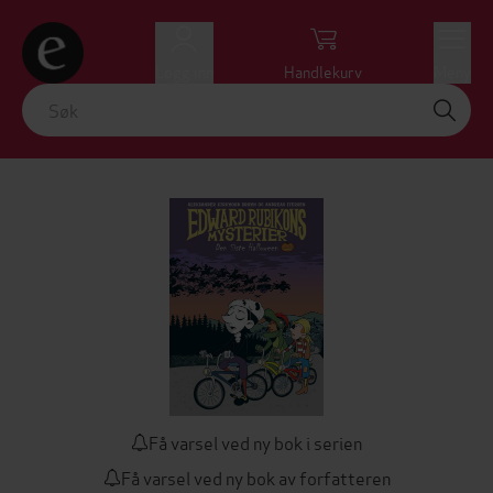
Logg inn
Handlekurv
Meny
Få varsel ved ny bok i serien
Få varsel ved ny bok av forfatteren