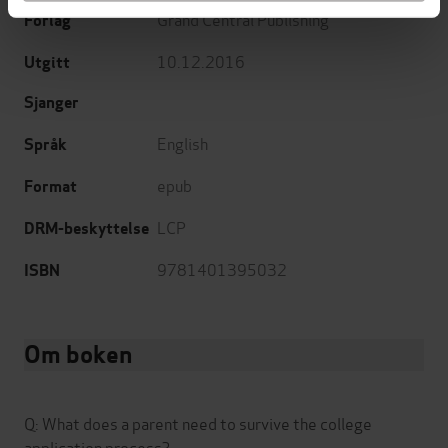
Grand Central Publishing
Forlag
10.12.2016
Utgitt
Sjanger
English
Språk
epub
Format
LCP
DRM-beskyttelse
9781401395032
ISBN
Om boken
Q: What does a parent need to survive the college
application process?