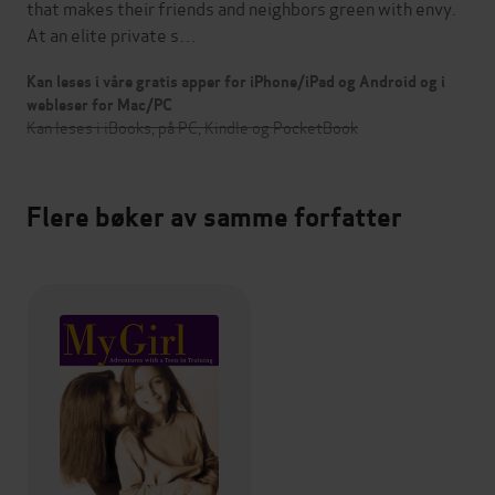
that makes their friends and neighbors green with envy.
At an elite private s…
Kan leses i våre gratis apper for iPhone/iPad og Android og i
webleser for Mac/PC
Kan leses i iBooks, på PC, Kindle og PocketBook
Flere bøker av samme forfatter