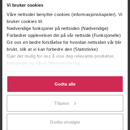
Vi bruker cookies
Våre nettsider benytter cookies (informasjonskapsler). Vi
bruker cookies til:
Nødvendige funksjoner på nettsiden (Nødvendige)
Forbedrer opplevelsen din på vår nettside (Funksjonelle)
Gir oss en bedre forståelse for hvordan nettsiden vår blir
brukt, slik at vi kan forbedre den (Statistiske)
Gjør det mulig for oss å vise deg relevante produkter,
129,-
129,-
kampanjer og tilbud (Markedsføring)
Minnesota
Utskudd
Jo Nesbø
Jørn Lier Horst
Klikk på «Godta alle» for å gi oss ditt samtykke til å
EBOK
EBOK
bruke cookies for alle disse formålene. Du kan også
Godta alle
tilpasse ditt samtykke til spesifikke formål ved å klikke
på «Tilpass». Du kan når som helst trekke tilbake eller
Tilpass
endre ditt samtykke.
A Novel
Undertittel
Godta utvalgte
Karen Stabiner
(forfatter)
Forfattere