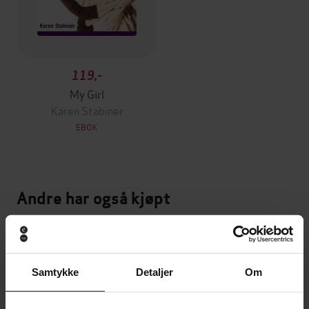
119,-
My Girl
Karen Stabiner
EBOK
Andre har også kjøpt
Premium
Premium
Vinner av Rivertonprisen
Første gang på tilbud
Samtykke
Detaljer
Om