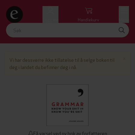
Logg inn
Handlekurv
Meny
Lu
×
Vi har dessverre ikke tillatelse til å selge boken til
deg i landet du befinner deg i nå.
Få varsel ved ny bok av forfatteren