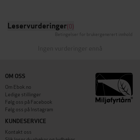
Leservurderinger
(0)
Betingelser for brukergenerert innhold
Ingen vurderinger ennå
OM OSS
Om Ebok.no
Ledige stillinger
Følg oss på Facebook
Følg oss på Instagram
KUNDESERVICE
Kontakt oss
Slik leser du ebøker og lydbøker