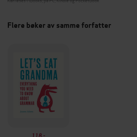
Kan leses i iBooks, på PC, Kindle og PocketBook
Flere bøker av samme forfatter
118,-