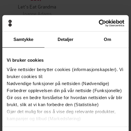
Let's Eat Grandma
Joanne Adams
EBOK
Samtykke
Detaljer
Om
Andre har også kjøpt
Vi bruker cookies
Premium
Premium
Våre nettsider benytter cookies (informasjonskapsler). Vi
Vinner av Rivertonprisen
Første gang på tilbud
bruker cookies til:
Nødvendige funksjoner på nettsiden (Nødvendige)
Forbedrer opplevelsen din på vår nettside (Funksjonelle)
Gir oss en bedre forståelse for hvordan nettsiden vår blir
brukt, slik at vi kan forbedre den (Statistiske)
Gjør det mulig for oss å vise deg relevante produkter,
kampanjer og tilbud (Markedsføring)