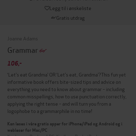
Legg til i ønskeliste
Gratis utdrag
Joanne Adams
Grammar
106,-
‘Let’s eat Grandma’ OR ‘Let’s eat, Grandma’?This fun yet
informative book offers bite-sized tips and advice on
everything you need to know about grammar – including
common misspellings, how to use punctuation correctly,
applying the right tense – and will turn you from a
logophobe to a grammarphile in no time!
Kan leses i våre gratis apper for iPhone/iPad og Android og i
webleser for Mac/PC