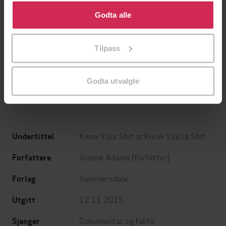
Klikk på «Godta alle» for å gi oss ditt samtykke til å
bruke cookies for alle disse formålene. Du kan også
Godta alle
tilpasse ditt samtykke til spesifikke formål ved å klikke
på «Tilpass». Du kan når som helst trekke tilbake eller
199,-
349,-
Tilpass
endre ditt samtykke.
Minnesota
Utskudd
Jo Nesbø
Jørn Lier Horst
Godta utvalgte
EBOK
EBOK
Know Your Shit or Know You're Shit
Undertittel
Joanne Adams
(forfatter)
Forfattere
Summersdale
Forlag
12.11.2015
Utgitt
Dokumentar og fakta
Sjanger