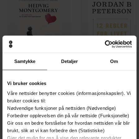
Samtykke
Detaljer
Om
149,-
229,-
Vi bruker cookies
Foreldremagi
12 regler for livet
Våre nettsider benytter cookies (informasjonskapsler). Vi
Hedvig Montgomery
Jordan B. Peterson
bruker cookies til:
EBOK
EBOK
Nødvendige funksjoner på nettsiden (Nødvendige)
Forbedrer opplevelsen din på vår nettside (Funksjonelle)
Gir oss en bedre forståelse for hvordan nettsiden vår blir
brukt, slik at vi kan forbedre den (Statistiske)
brev fra helsetjenesten
Undertittel
Gjør det mulig for oss å vise deg relevante produkter,