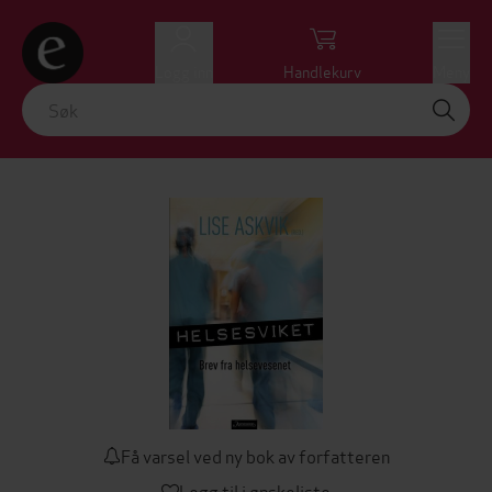
Logg inn
Handlekurv
Meny
Få varsel ved ny bok av forfatteren
Legg til i ønskeliste