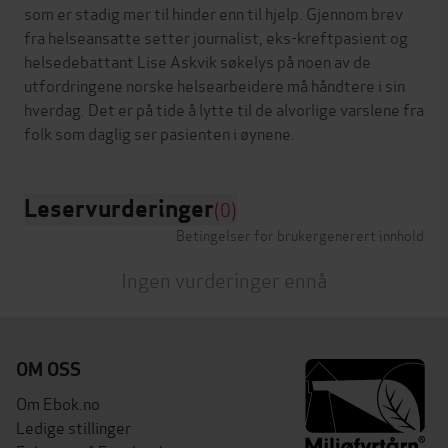
som er stadig mer til hinder enn til hjelp. Gjennom brev
fra helseansatte setter journalist, eks-kreftpasient og
helsedebattant Lise Askvik søkelys på noen av de
utfordringene norske helsearbeidere må håndtere i sin
hverdag. Det er på tide å lytte til de alvorlige varslene fra
Leservurderinger
(0)
Betingelser for brukergenerert innhold
Ingen vurderinger ennå
OM OSS
Om Ebok.no
Ledige stillinger