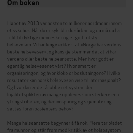
Om boken
I løpet av 2013 var nesten to millioner nordmenn innom
et sykehus. Når du er syk, blir du sårbar, og da må du ha
tillit til dyktige mennesker og et godt utstyrt
helsevesen. Vi har lenge erklært at «Norge har verdens
beste helsevesen», og kanskje stemmer det at vi har
verdens aller beste helseansatte. Men hvor godt er
egentlig helsevesenet vårt? Hvor smart er
organiseringen, og hvor kloke er beslutningene? Hvilke
resultater kan norsk helsevesen vise til internasjonalt?
Og hvordan er det å jobbe i et system der
lojalitetsplikten av mange oppleves som sterkere enn
ytringsfriheten, og der innsparing og skjemaføring
settes foran pasientens behov?
Mange helseansatte begynner å få nok. Flere tar bladet
fra munnen og står frem med kritikk av et helsesystem