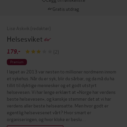
Gratis utdrag
Lise Askvik
(redaktør)
Helsesviket
179,-
(2)
Premium
I løpet av 2013 var nesten to millioner nordmenn innom
et sykehus. Når du er syk, blir du sårbar, og da må du ha
tillit til dyktige mennesker og et godt utstyrt
helsevesen. Vi har lenge erklært at «Norge har verdens
beste helsevesen», og kanskje stemmer det at vi har
verdens aller beste helseansatte. Men hvor godt er
egentlig helsevesenet vårt? Hvor smart er
organiseringen, og hvor kloke er beslu…