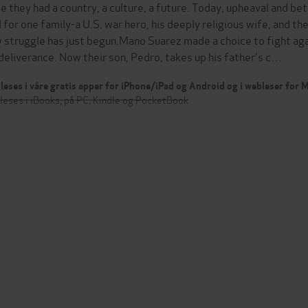
e they had a country, a culture, a future. Today, upheaval and be
 for one family-a U.S. war hero, his deeply religious wife, and t
 struggle has just begun.Mano Suarez made a choice to fight again
 deliverance. Now their son, Pedro, takes up his father's c…
leses i våre gratis apper for iPhone/iPad og Android og i webleser for
leses i iBooks, på PC, Kindle og PocketBook