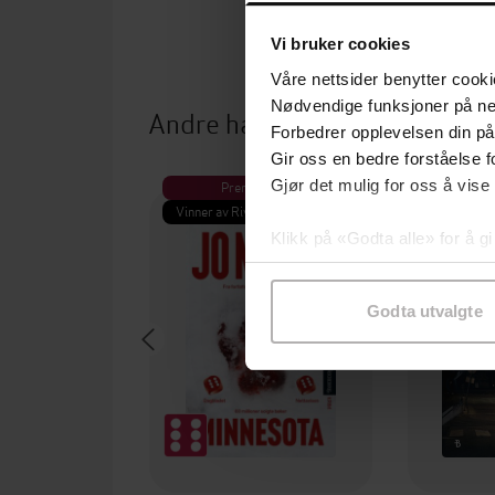
Vi bruker cookies
Våre nettsider benytter cooki
Nødvendige funksjoner på ne
Andre har også kjøpt
Forbedrer opplevelsen din på
Gir oss en bedre forståelse fo
Gjør det mulig for oss å vise
Premium
Pre
Vinner av Rivertonprisen
Første gan
Klikk på «Godta alle» for å gi
samtykke til spesifikke formå
Godta utvalgte