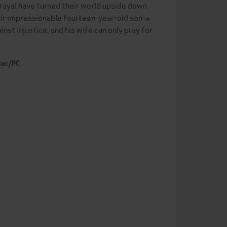
trayal have turned their world upside down.
heir impressionable fourteen-year-old son-a
st injustice, and his wife can only pray for
 Mac/PC