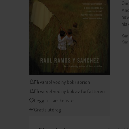
Onc
And
new
his
Kan 
Kan 
Få varsel ved ny bok i serien
Få varsel ved ny bok av forfatteren
Legg til i ønskeliste
Gratis utdrag