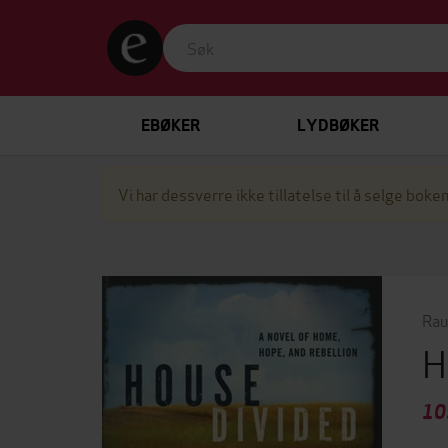
EBØKER
LYDBØKER
Vi har dessverre ikke tillatelse til å selge boken
Rau
H
10