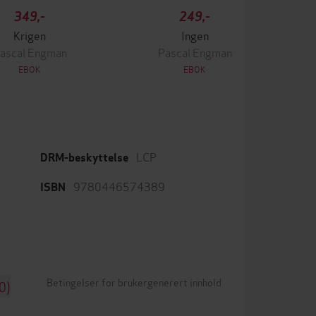
349,-
249,-
Krigen
Ingen
ascal Engman
Pascal Engman
EBOK
EBOK
LCP
DRM-beskyttelse
9780446574389
ISBN
Betingelser for brukergenerert innhold
0)