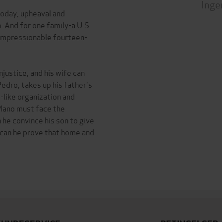
Inge
 Today, upheaval and
. And for one family-a U.S.
r impressionable fourteen-
justice, and his wife can
Pedro, takes up his father's
lt-like organization and
 Mano must face the
he convince his son to give
 can he prove that home and