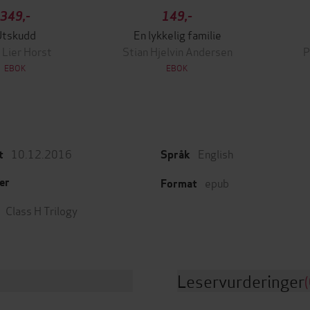
349,-
149,-
Utskudd
En lykkelig familie
 Lier Horst
Stian Hjelvin Andersen
P
EBOK
EBOK
10.12.2016
English
t
Språk
epub
er
Format
Class H Trilogy
Leservurderinger
(