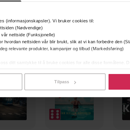
es (informasjonskapsler). Vi bruker cookies til:
ttsiden (Nødvendige)
 vår nettside (Funksjonelle)
r hvordan nettsiden vår blir brukt, slik at vi kan forbedre den (St
 deg relevante produkter, kampanjer og tilbud (Markedsføring)
mium
Premium
g på tilbud
 oss ditt samtykke til å bruke cookies for alle disse formålene. D
l ved å klikke på «Tilpass». Du kan når som helst trekke tilbake
Tilpass