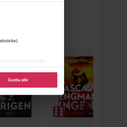
atistiske)
u kan også tilpasse ditt
 eller endre ditt samtykke.
Godta alle