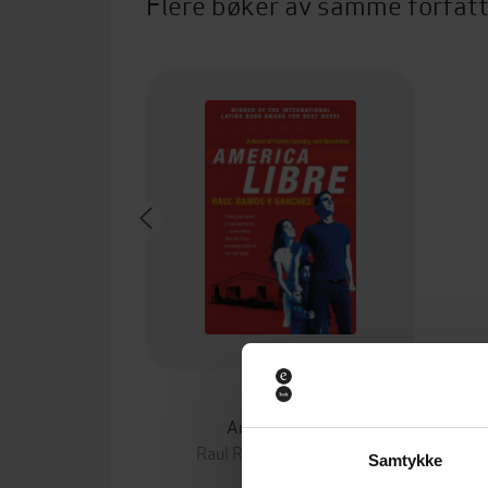
Flere bøker av samme forfat
79,-
America Libre
Raul Ramos y Sanchez
Samtykke
EBOK