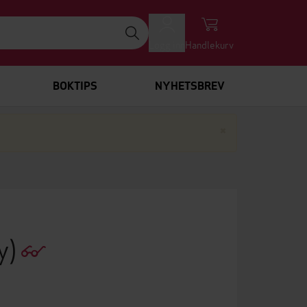
Logg inn
Handlekurv
BOKTIPS
NYHETSBREV
Lukk
×
y)