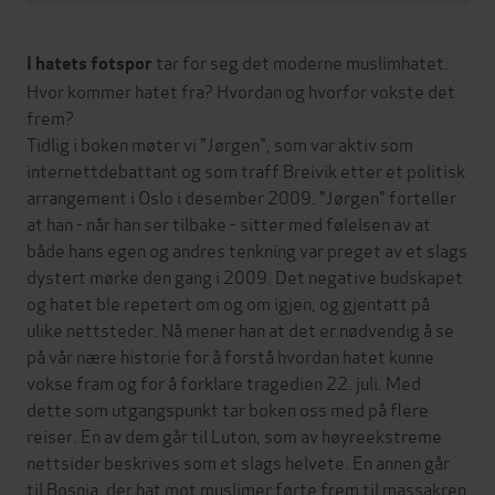
tar for seg det moderne muslimhatet.
I hatets fotspor
Hvor kommer hatet fra? Hvordan og hvorfor vokste det
frem?
Tidlig i boken møter vi "Jørgen", som var aktiv som
internettdebattant og som traff Breivik etter et politisk
arrangement i Oslo i desember 2009. "Jørgen" forteller
at han - når han ser tilbake - sitter med følelsen av at
både hans egen og andres tenkning var preget av et slags
dystert mørke den gang i 2009. Det negative budskapet
og hatet ble repetert om og om igjen, og gjentatt på
ulike nettsteder. Nå mener han at det er nødvendig å se
på vår nære historie for å forstå hvordan hatet kunne
vokse fram og for å forklare tragedien 22. juli. Med
dette som utgangspunkt tar boken oss med på flere
reiser. En av dem går til Luton, som av høyreekstreme
nettsider beskrives som et slags helvete. En annen går
til Bosnia, der hat mot muslimer førte frem til massakren