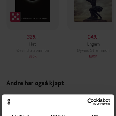
329,-
149,-
Hat
Ungarn
Øyvind Strømmen
Øyvind Strømmen
EBOK
EBOK
Andre har også kjøpt
Premium
Samtykke
Detaljer
Om