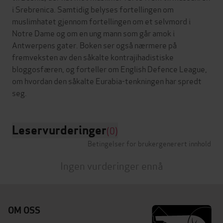
i Srebrenica. Samtidig belyses fortellingen om
muslimhatet gjennom fortellingen om et selvmord i
Notre Dame og om en ung mann som går amok i
Antwerpens gater. Boken ser også nærmere på
fremveksten av den såkalte kontrajihadistiske
bloggosfæren, og forteller om English Defence League,
om hvordan den såkalte Eurabia-tenkningen har spredt
Leservurderinger
(0)
Betingelser for brukergenerert innhold
Ingen vurderinger ennå
OM OSS