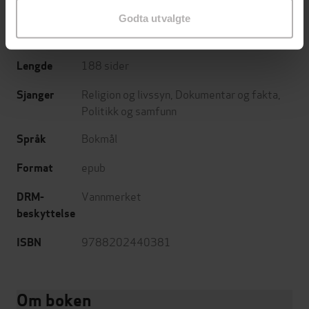
Cappelen Damm
Forlag
Godta utvalgte
28.02.2014
Utgitt
188
sider
Lengde
Religion og livssyn
,
Dokumentar og fakta
,
Sjanger
Politikk og samfunn
Bokmål
Språk
epub
Format
Vannmerket
DRM-
beskyttelse
9788202440381
ISBN
Om boken