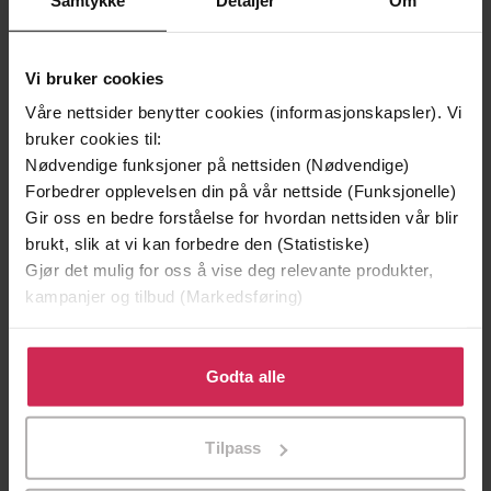
Vi bruker cookies
Våre nettsider benytter cookies (informasjonskapsler). Vi
bruker cookies til:
Nødvendige funksjoner på nettsiden (Nødvendige)
Forbedrer opplevelsen din på vår nettside (Funksjonelle)
Gir oss en bedre forståelse for hvordan nettsiden vår blir
brukt, slik at vi kan forbedre den (Statistiske)
249,-
449,-
Gjør det mulig for oss å vise deg relevante produkter,
Sapiens
Hvitekrist
kampanjer og tilbud (Markedsføring)
Yuval Noah Harari
Tore Skeie
EBOK
LYDBOK
Klikk på «Godta alle» for å gi oss ditt samtykke til å
bruke cookies for alle disse formålene. Du kan også
Godta alle
tilpasse ditt samtykke til spesifikke formål ved å klikke
på «Tilpass». Du kan når som helst trekke tilbake eller
Tilpass
Øyvind Strømmen
(forfatter)
endre ditt samtykke.
Forfattere