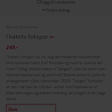
Legg til i ønskeliste
Gratis utdrag
Øyvind Strømmen
I hatets fotspor
249,-
I hatets fotspor tar for seg det moderne muslimhatet.
Hvor kommer hatet fra? Hvordan og hvorfor vokste det
frem? Tidlig i boken møter vi "Jørgen", som var aktiv som
internettdebattant og som traff Breivik etter et politisk
arrangement i Oslo i desember 2009. "Jørgen" forteller
at han - når han ser tilbake - sitter med følelsen av at
både hans egen og andres tenkning var preget av et slags
dyste…
Ebok