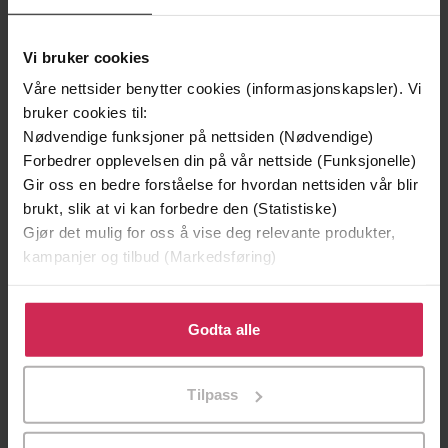
Vi bruker cookies
Våre nettsider benytter cookies (informasjonskapsler). Vi
bruker cookies til:
Nødvendige funksjoner på nettsiden (Nødvendige)
Forbedrer opplevelsen din på vår nettside (Funksjonelle)
Gir oss en bedre forståelse for hvordan nettsiden vår blir
brukt, slik at vi kan forbedre den (Statistiske)
199,-
349,-
Gjør det mulig for oss å vise deg relevante produkter,
Minnesota
Utskudd
kampanjer og tilbud (Markedsføring)
Jo Nesbø
Jørn Lier Horst
EBOK
EBOK
Klikk på «Godta alle» for å gi oss ditt samtykke til å
bruke cookies for alle disse formålene. Du kan også
Godta alle
tilpasse ditt samtykke til spesifikke formål ved å klikke
på «Tilpass». Du kan når som helst trekke tilbake eller
Gwendolyn Zepeda
(forfatter)
Tilpass
Forfattere
endre ditt samtykke.
Grand Central Publishing
Forlag