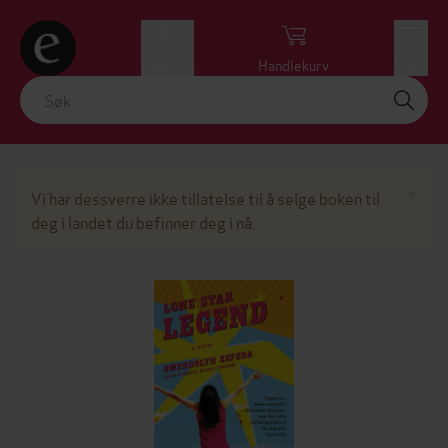
Logg inn
Handlekurv
Meny
Lu
×
Vi har dessverre ikke tillatelse til å selge boken til
deg i landet du befinner deg i nå.