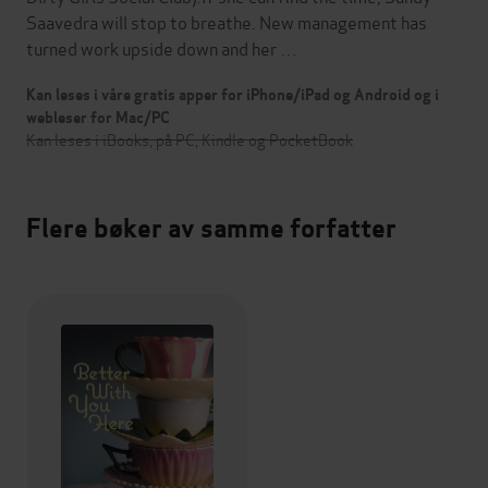
Saavedra will stop to breathe. New management has
turned work upside down and her …
Kan leses i våre gratis apper for iPhone/iPad og Android og i
webleser for Mac/PC
Kan leses i iBooks, på PC, Kindle og PocketBook
Flere bøker av samme forfatter