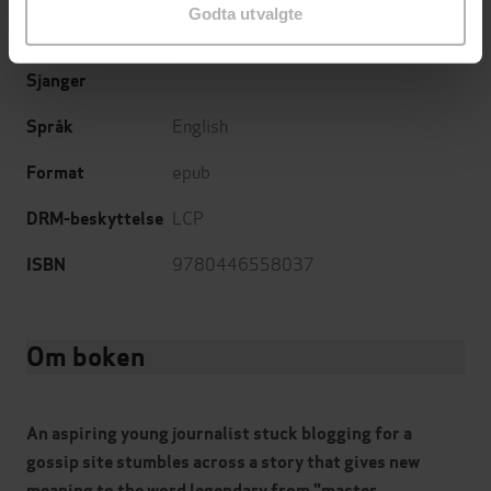
Godta utvalgte
10.12.2016
Utgitt
Sjanger
English
Språk
epub
Format
LCP
DRM-beskyttelse
9780446558037
ISBN
Om boken
An aspiring young journalist stuck blogging for a
gossip site stumbles across a story that gives new
meaning to the word legendary from "master