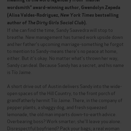
wordsmith" award-winning author, Gwendolyn Zepeda
(Alisa Valdes-Rodriguez,
New York Times
bestselling
author of
The Dirty Girls Social Club
)
.
If she can find the time, Sandy Saavedra will stop to
breathe. New management has turned work upside down
and her father's upcoming marriage-something he forgot
to mention to Sandy-means there's no peace at home,
either. But it's okay. No matter what's thrown her way,
Sandy can deal. Because Sandy has a secret, and his name
is Tío Jaime.
A short drive out of Austin delivers Sandy into the wide-
open spaces of the Hill Country, to the front porch of
grandfatherly hermit Tío Jaime. There, in the company of
pepper plants, a shaggy dog, and fresh squeezed
lemonade, the old man imparts down-to-earth advice.
Overbearing boss? Work smarter; she'll leave you alone.
Disrespectful boyfriend? Pack your bags; a real woman