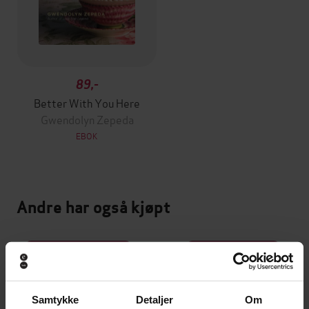
89,-
Better With You Here
Gwendolyn Zepeda
EBOK
Andre har også kjøpt
Premium
Premium
Vinner av Rivertonprisen
Første gang på tilbud
Samtykke
Detaljer
Om