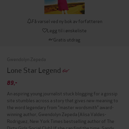
Få varsel ved ny bok av forfatteren
Legg til i ønskeliste
Gratis utdrag
Gwendolyn Zepeda
Lone Star Legend
89,-
An aspiring young journalist stuck blogging for a gossip
site stumbles across a story that gives new meaning to
the word legendary from "master wordsmith" award-
winning author, Gwendolyn Zepeda (Alisa Valdes-
Rodriguez, New York Times bestselling author of The
Dirty Girls Social Club).If she can find the time, Sandy