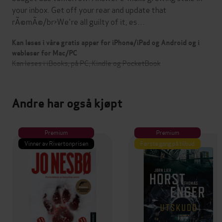
your inbox. Get off your rear and update that
rÃ©mÃ©/br>We're all guilty of it, es…
Kan leses i våre gratis apper for iPhone/iPad og Android og i
webleser for Mac/PC
Kan leses i iBooks, på PC, Kindle og PocketBook
Andre har også kjøpt
Premium
Premium
Vinner av Rivertonprisen
Første gang på tilbud