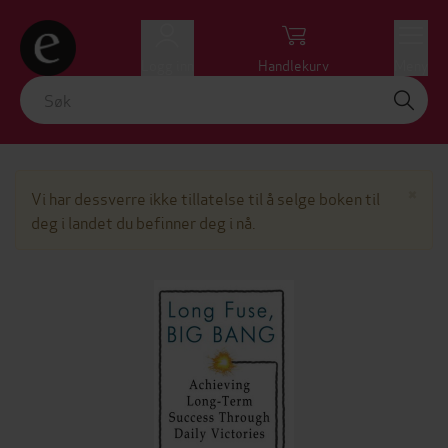
Logg inn
Handlekurv
Meny
Lu
×
Vi har dessverre ikke tillatelse til å selge boken til
deg i landet du befinner deg i nå.