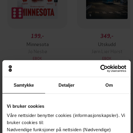
199,-
349,-
Minnesota
Utskudd
Jo Nesbø
Jørn Lier Horst
EBOK
EBOK
Samtykke
Detaljer
Om
Achieving Long-Term Success Through
Undertittel
Daily Victories
Vi bruker cookies
Eric Haseltine
(forfatter)
Forfattere
Våre nettsider benytter cookies (informasjonskapsler). Vi
Grand Central Publishing
Forlag
bruker cookies til:
Nødvendige funksjoner på nettsiden (Nødvendige)