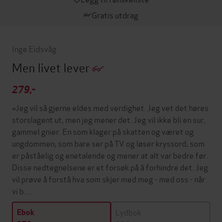
Gratis utdrag
Inge Eidsvåg
Men livet lever
279,-
«Jeg vil så gjerne eldes med verdighet. Jeg vet det høres
storslagent ut, men jeg mener det. Jeg vil ikke bli en sur,
gammel gnier. En som klager på skatten og været og
ungdommen; som bare ser på TV og løser kryssord; som
er påståelig og enetalende og mener at alt var bedre før.
Disse nedtegnelsene er et forsøk på å forhindre det. Jeg
vil prøve å forstå hva som skjer med meg - med oss - når
vi b…
Lydbok
Ebok