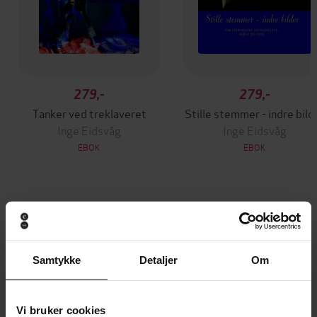
279,-
279,-
Tanker ved treklaveret
Stille stemmer - indre bild
Inge Eidsvåg
Inge Eidsvåg
EBOK
EBOK
Andre har også kjøpt
Samtykke
Detaljer
Om
Premium
Første gang på tilbud
Vinner av Rivertonprisen
Vi anbefaler
Vi bruker cookies