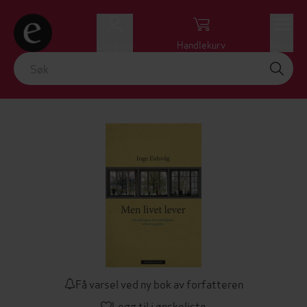
Logg inn
Handlekurv
Meny
Få varsel ved ny bok av forfatteren
Legg til i ønskeliste