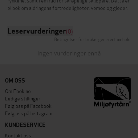
rynkene, samt fem råd for skrøpelige skiløpere. Dette er
Leservurderinger
(0)
Betingelser for brukergenerert innhold
Ingen vurderinger ennå
OM OSS
Om Ebok.no
Ledige stillinger
Følg oss på Facebook
Følg oss på Instagram
KUNDESERVICE
Kontakt oss