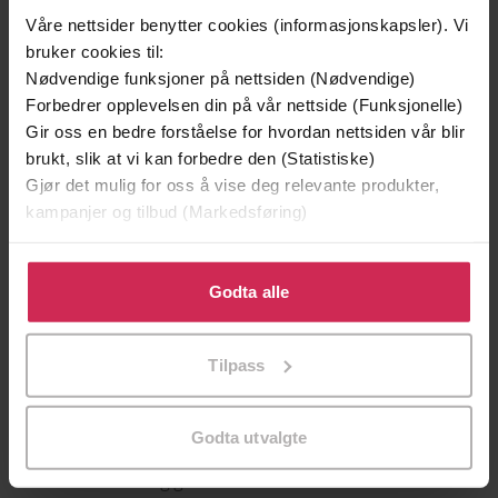
Våre nettsider benytter cookies (informasjonskapsler). Vi
bruker cookies til:
Nødvendige funksjoner på nettsiden (Nødvendige)
Forbedrer opplevelsen din på vår nettside (Funksjonelle)
Gir oss en bedre forståelse for hvordan nettsiden vår blir
brukt, slik at vi kan forbedre den (Statistiske)
Gjør det mulig for oss å vise deg relevante produkter,
kampanjer og tilbud (Markedsføring)
199,-
199,-
Klikk på «Godta alle» for å gi oss ditt samtykke til å
Minnesota
Mysteriet på Capri
bruke cookies for alle disse formålene. Du kan også
Godta alle
Jo Nesbø
Anders De la Motte
tilpasse ditt samtykke til spesifikke formål ved å klikke
EBOK
EBOK
på «Tilpass». Du kan når som helst trekke tilbake eller
Tilpass
endre ditt samtykke.
Godta utvalgte
om aldringens forunderligheter, vemod
Undertittel
og gleder