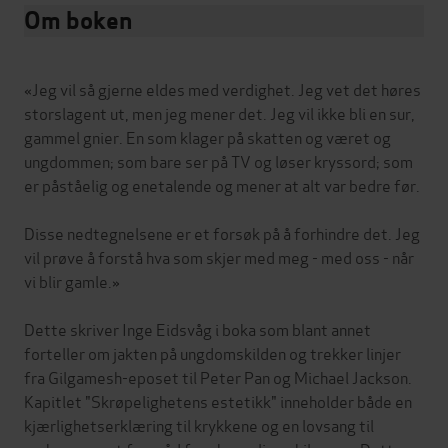
Om boken
«Jeg vil så gjerne eldes med verdighet. Jeg vet det høres
storslagent ut, men jeg mener det. Jeg vil ikke bli en sur,
gammel gnier. En som klager på skatten og været og
ungdommen; som bare ser på TV og løser kryssord; som
er påståelig og enetalende og mener at alt var bedre før.
Disse nedtegnelsene er et forsøk på å forhindre det. Jeg
vil prøve å forstå hva som skjer med meg - med oss - når
vi blir gamle.»
Dette skriver Inge Eidsvåg i boka som blant annet
forteller om jakten på ungdomskilden og trekker linjer
fra Gilgamesh-eposet til Peter Pan og Michael Jackson.
Kapitlet "Skrøpelighetens estetikk" inneholder både en
kjærlighetserklæring til krykkene og en lovsang til