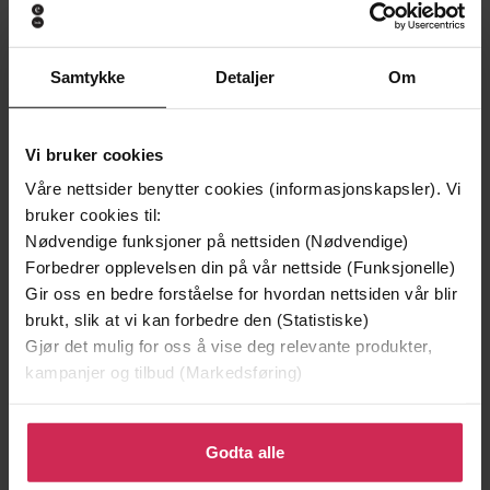
Samtykke
Detaljer
Om
Vi bruker cookies
Våre nettsider benytter cookies (informasjonskapsler). Vi
bruker cookies til:
Nødvendige funksjoner på nettsiden (Nødvendige)
Forbedrer opplevelsen din på vår nettside (Funksjonelle)
199,-
349,-
Gir oss en bedre forståelse for hvordan nettsiden vår blir
Minnesota
Utskudd
brukt, slik at vi kan forbedre den (Statistiske)
Jo Nesbø
Jørn Lier Horst
Gjør det mulig for oss å vise deg relevante produkter,
EBOK
EBOK
kampanjer og tilbud (Markedsføring)
Klikk på «Godta alle» for å gi oss ditt samtykke til å
bruke cookies for alle disse formålene. Du kan også
Godta alle
Aaron French
(forfatter),
Eileen Lewis
Forfattere
tilpasse ditt samtykke til spesifikke formål ved å klikke