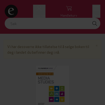
Logg inn
Handlekurv
Meny
Lu
×
Vi har dessverre ikke tillatelse til å selge boken til
deg i landet du befinner deg i nå.