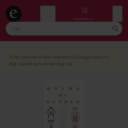
Logg inn
Handlekurv
Meny
Lu
×
Vi har dessverre ikke tillatelse til å selge boken til
deg i landet du befinner deg i nå.