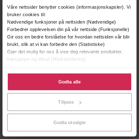
Våre nettsider benytter cookies (informasjonskapsler). Vi
bruker cookies til:
Nødvendige funksjoner på nettsiden (Nødvendige)
199,-
349,-
Forbedrer opplevelsen din på vår nettside (Funksjonelle)
Minnesota
Utskudd
Gir oss en bedre forståelse for hvordan nettsiden vår blir
Jo Nesbø
Jørn Lier Horst
brukt, slik at vi kan forbedre den (Statistiske)
EBOK
EBOK
Gjør det mulig for oss å vise deg relevante produkter,
kampanjer og tilbud (Markedsføring)
Klikk på «Godta alle» for å gi oss ditt samtykke til å
bruke cookies for alle disse formålene. Du kan også
Godta alle
Biological Theories About Women And
Undertittel
tilpasse ditt samtykke til spesifikke formål ved å klikke
Men, Revised Edition
på «Tilpass». Du kan når som helst trekke tilbake eller
Tilpass
Anne Fausto-Sterling
(forfatter)
Forfattere
endre ditt samtykke.
Basic Books
Forlag
Godta utvalgte
27.04.2017
Utgitt