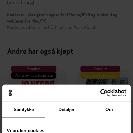
breakthroughs.
Kan leses i våre gratis apper for iPhone/iPad og Android og i
webleser for Mac/PC
Kan leses i iBooks, på PC, Kindle og PocketBook
Andre har også kjøpt
Premium
Premium
Vinner av Rivertonprisen
Første gang på tilbud
Samtykke
Detaljer
Om
Vi bruker cookies