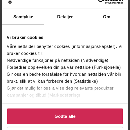
89,-
Going in Style
Robert Grossbach
Samtykke
Detaljer
Om
EBOK
Vi bruker cookies
Våre nettsider benytter cookies (informasjonskapsler). Vi
Andre har også kjøpt
bruker cookies til:
Nødvendige funksjoner på nettsiden (Nødvendige)
Forbedrer opplevelsen din på vår nettside (Funksjonelle)
Premium
Premium
Gir oss en bedre forståelse for hvordan nettsiden vår blir
Vinner av Rivertonprisen
Første gang på tilbud
brukt, slik at vi kan forbedre den (Statistiske)
Gjør det mulig for oss å vise deg relevante produkter,
kampanjer og tilbud (Markedsføring)
Klikk på «Godta alle» for å gi oss ditt samtykke til å
bruke cookies for alle disse formålene. Du kan også
Godta alle
tilpasse ditt samtykke til spesifikke formål ved å klikke
på «Tilpass». Du kan når som helst trekke tilbake eller