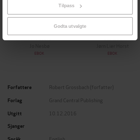
Tilpass
endre ditt samtykke.
Godta utvalgte
199,-
349,-
Minnesota
Utskudd
Jo Nesbø
Jørn Lier Horst
EBOK
EBOK
Robert Grossbach
(forfatter)
Forfattere
Grand Central Publishing
Forlag
10.12.2016
Utgitt
Sjanger
English
Språk