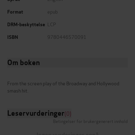
epub
Format
LCP
DRM-beskyttelse
9780446570091
ISBN
Om boken
From the screen play of the Broadway and Hollywood
Leservurderinger
(0)
Betingelser for brukergenerert innhold
Ingen vurderinger ennå