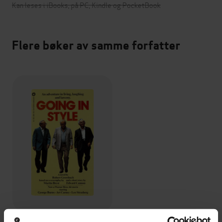
Kan leses i iBooks, på PC, Kindle og PocketBook
Flere bøker av samme forfatter