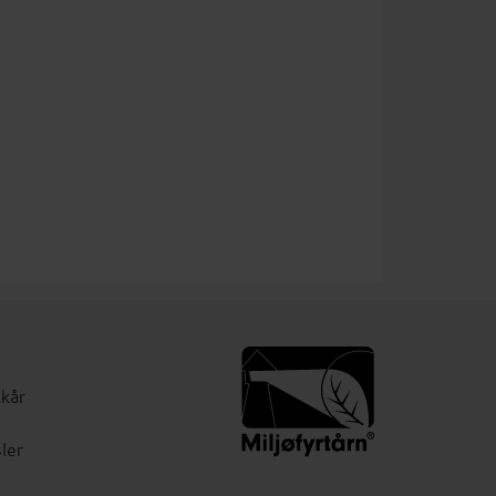
lkår
ler