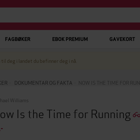
FAGBØKER
EBOK PREMIUM
GAVEKORT
 til deg i landet du befinner deg i nå.
KER
DOKUMENTAR OG FAKTA
NOW IS THE TIME FOR RU
hael Williams
ow Is the Time for Running
,-