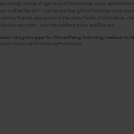
aptivating coming of age story of heartbreak, hope, and brotherl
cer is all he has left—can he use that gift to find hope once mor
 and his friends play soccer in the dusty fields of Zimbabwe, che
a day like any other ..until the soldiers arrive and Deo and …
leses i våre gratis apper for iPhone/iPad og Android og i webleser for
leses i iBooks, på PC, Kindle og PocketBook