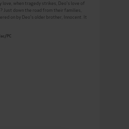
y love, when tragedy strikes, Deo's love of
e? Just down the road from their families,
ered on by Deo's older brother, Innocent. It
 Mac/PC