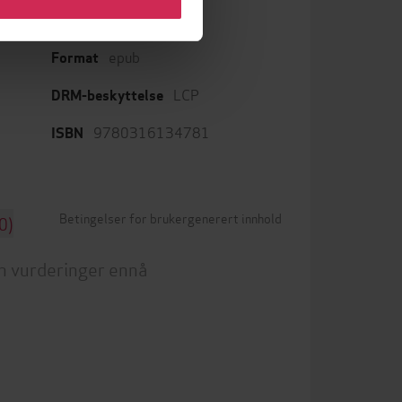
epub
Format
LCP
DRM-beskyttelse
9780316134781
ISBN
Betingelser for brukergenerert innhold
0)
n vurderinger ennå