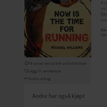
A c
soc
Deo
is 
Kan 
Kan 
Få varsel ved ny bok av forfatteren
Legg til i ønskeliste
Gratis utdrag
Andre har også kjøpt