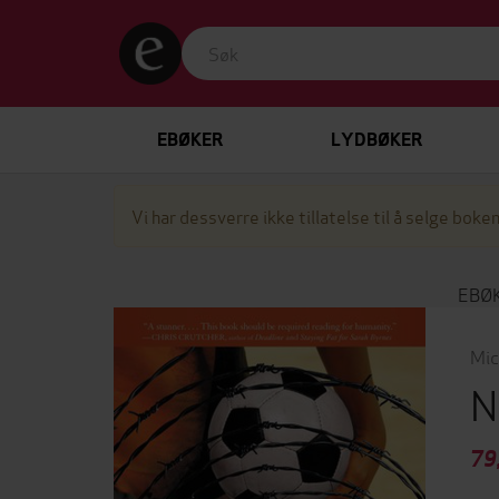
EBØKER
LYDBØKER
Vi har dessverre ikke tillatelse til å selge boken
EBØ
Mic
N
79