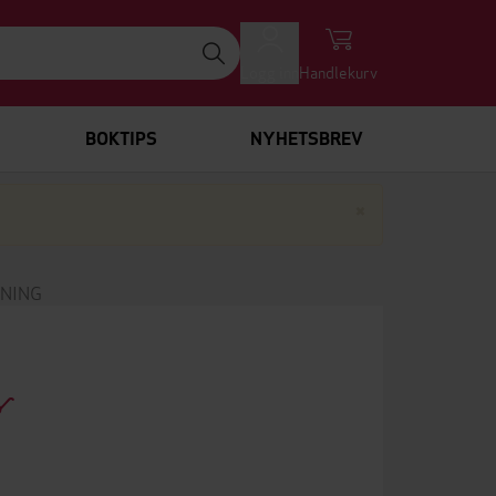
Logg inn
Handlekurv
BOKTIPS
NYHETSBREV
Lukk
×
NNING