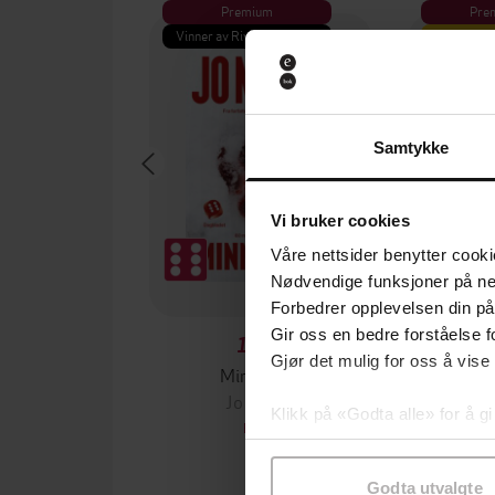
Premium
Pre
Vinner av Rivertonprisen
Første gan
Samtykke
Vi bruker cookies
Våre nettsider benytter cooki
Nødvendige funksjoner på ne
Forbedrer opplevelsen din på
Gir oss en bedre forståelse fo
199,-
Gjør det mulig for oss å vise
Minnesota
Jo Nesbø
Jørn
Klikk på «Godta alle» for å gi
EBOK
samtykke til spesifikke formå
Godta utvalgte