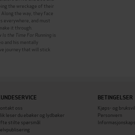
eeing the wreckage of their
. Along the way, they face
es everywhere, and must
make it through.
 Is the Time For Running
is
eo and his mentally
 journey that will stick
KUNDESERVICE
BETINGELSER
ontakt oss
Kjøps- og bruksvi
lik leser du ebøker og lydbøker
Personvern
fte stilte spørsmål
Informasjonskaps
elvpublisering