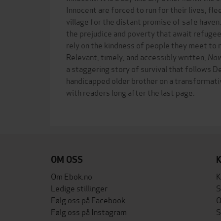
Innocent are forced to run for their lives, fl
village for the distant promise of safe haven
the prejudice and poverty that await refuge
rely on the kindness of people they meet to 
Relevant, timely, and accessibly written,
Now
a staggering story of survival that follows D
handicapped older brother on a transformative
with readers long after the last page.
OM OSS
Om Ebok.no
K
Ledige stillinger
S
Følg oss på Facebook
O
Følg oss på Instagram
S