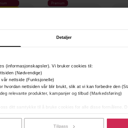
mium
Premium
g på tilbud
Detaljer
es (informasjonskapsler). Vi bruker cookies til:
ttsiden (Nødvendige)
 vår nettside (Funksjonelle)
r hvordan nettsiden vår blir brukt, slik at vi kan forbedre den (St
349,-
149,-
 deg relevante produkter, kampanjer og tilbud (Markedsføring)
Utskudd
En lykkelig familie
 Lier Horst
Stian Hjelvin Andersen
P
 oss ditt samtykke til å bruke cookies for alle disse formålene. D
EBOK
EBOK
l ved å klikke på «Tilpass». Du kan når som helst trekke tilbake
Tilpass