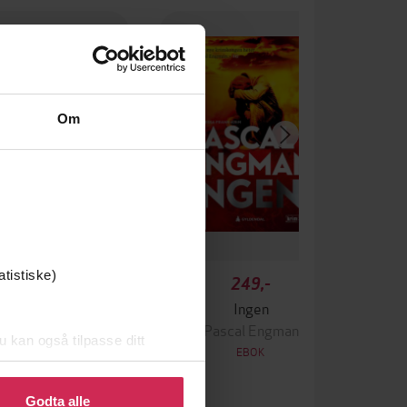
Om
atistiske)
349,-
249,-
Krigen
Ingen
ascal Engman
Pascal Engman
u kan også tilpasse ditt
EBOK
EBOK
 eller endre ditt samtykke.
Godta alle