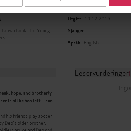
10.12.2016
g
Utgitt
e, Brown Books for Young
Sjanger
ers
English
Språk
Leservurderinger
(
Inge
reak, hope, and brotherly
cer is all he has left—can
nd his friends play soccer
by Deo's older brother,
 soldiers arrive and Deo and