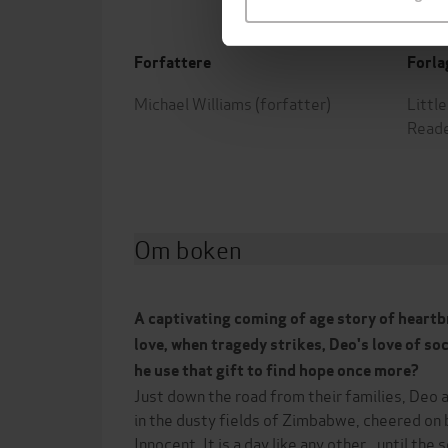
Forfattere
Forla
Michael Williams
(forfatter)
Littl
Read
Om boken
A captivating coming of age story of heartb
love, when tragedy strikes, Deo's love of soc
he use that gift to find hope once more?
Just down the road from their families, Deo a
in the dusty fields of Zimbabwe, cheered on 
Innocent. It is a day like any other ..until the