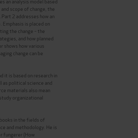
des an analysis model based
t and scope of change, the
e.Part 2 addresses how an
. Emphasis is placed on
ing the change – the
rategies, and how planned
or shows how various
naging change can be
d it is based on research in
 as political science and
rce materials also mean
 study organizational
books in the fields of
nce and methodology. He is
er fungerer (How