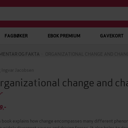
FAGBØKER
EBOK PREMIUM
GAVEKORT
MENTAR OG FAKTA
ORGANIZATIONAL CHANGE AND CHA
 Ingvar Jacobsen
rganizational change and c
9,-
s book explains how change encompasses many different phenomen
e widely divergent causes and driving forces. It also helps to de