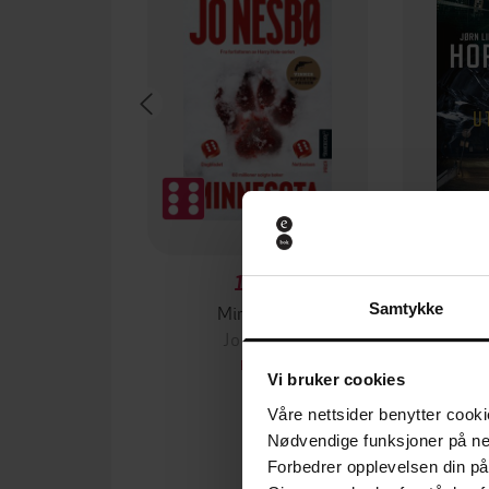
129,-
Samtykke
Minnesota
Jo Nesbø
Jørn
EBOK
Vi bruker cookies
Våre nettsider benytter cooki
Nødvendige funksjoner på ne
Forbedrer opplevelsen din på