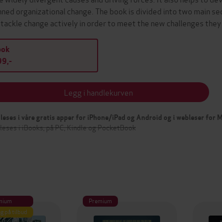
nned organizational change. The book is divided into two main se
 tackle change actively in order to meet the new challenges the
bok
9,-
Legg i handlekurven
leses i våre gratis apper for iPhone/iPad og Android og i webleser for
leses i iBooks, på PC, Kindle og PocketBook
mium
Premium
g på tilbud