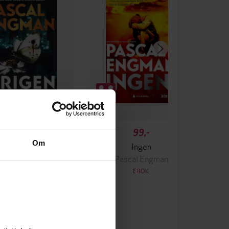
349,-
99,-
Om
Krigen
Ingen
ascal Engman
Pascal Engman
EBOK
EBOK