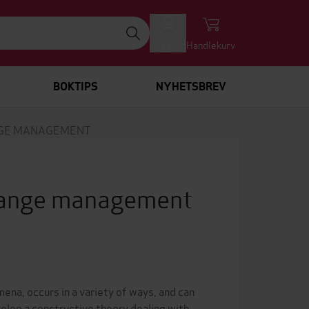
Logg inn
Handlekurv
BOKTIPS
NYHETSBREV
NGE MANAGEMENT
hange management
a, occurs in a variety of ways, and can
velop a constructive theory dealing with