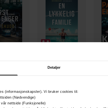
129,-
79,-
Detaljer
Utskudd
En lykkelig familie
 Lier Horst
Stian Hjelvin Andersen
P
EBOK
EBOK
es (informasjonskapsler). Vi bruker cookies til:
ttsiden (Nødvendige)
 vår nettside (Funksjonelle)