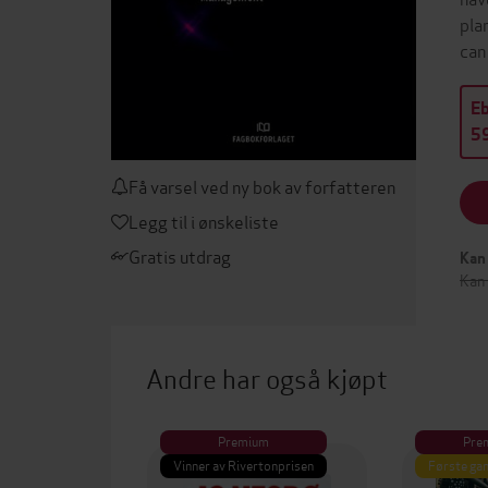
pla
can
E
59
Få varsel ved ny bok av forfatteren
Legg til i ønskeliste
Gratis utdrag
Kan 
Kan 
Andre har også kjøpt
Premium
Pre
Vinner av Rivertonprisen
Første gan