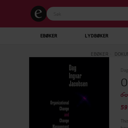
EBØKER
LYDBØKER
EBØKER
DOKU
Dag
O
59
Thi
hav