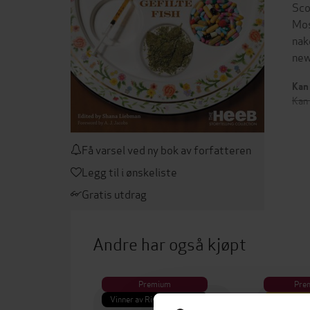
Sco
Mos
nak
new
Kan 
Kan 
Få varsel ved ny bok av forfatteren
Legg til i ønskeliste
Gratis utdrag
Andre har også kjøpt
Premium
Pre
Vinner av Rivertonprisen
Første gan