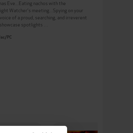
mas Eve...Eating nachos with the
ight Watcher's meeting...Spying on your
ice of a proud, searching, and irreverent
n showcase spotlights …
 Mac/PC