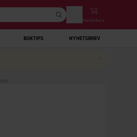
Logg inn
Handlekurv
BOKTIPS
NYHETSBREV
Lukk
×
ISH