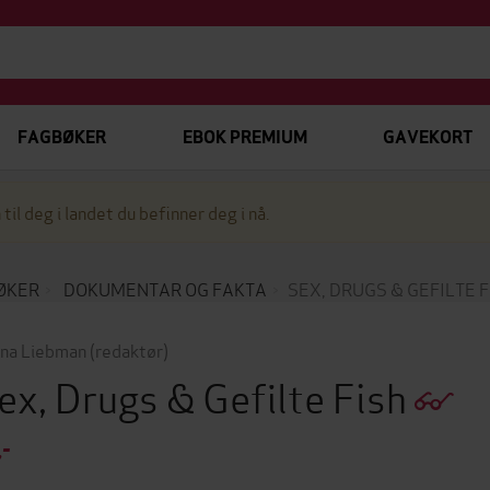
FAGBØKER
EBOK PREMIUM
GAVEKORT
 til deg i landet du befinner deg i nå.
ØKER
DOKUMENTAR OG FAKTA
SEX, DRUGS & GEFILTE F
na Liebman
(redaktør)
ex, Drugs & Gefilte Fish
,-