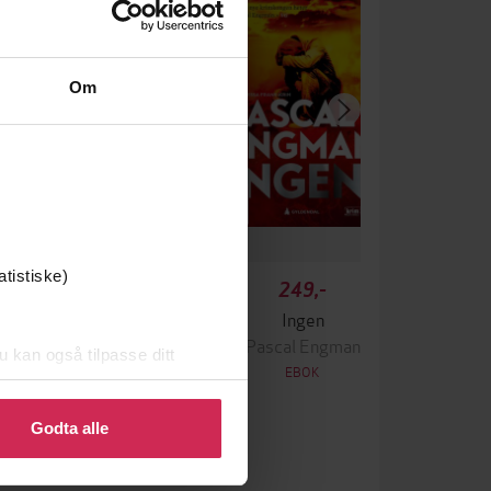
Om
atistiske)
349,-
249,-
Krigen
Ingen
ascal Engman
Pascal Engman
u kan også tilpasse ditt
EBOK
EBOK
 eller endre ditt samtykke.
Godta alle