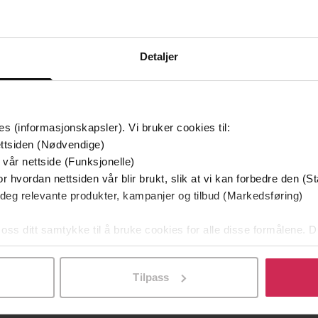
Detaljer
es (informasjonskapsler). Vi bruker cookies til:
ttsiden (Nødvendige)
 vår nettside (Funksjonelle)
r hvordan nettsiden vår blir brukt, slik at vi kan forbedre den (St
349,-
149,-
 deg relevante produkter, kampanjer og tilbud (Markedsføring)
Utskudd
En lykkelig familie
 Lier Horst
Stian Hjelvin Andersen
P
 oss ditt samtykke til å bruke cookies for alle disse formålene. D
EBOK
EBOK
l ved å klikke på «Tilpass». Du kan når som helst trekke tilbake
Tilpass