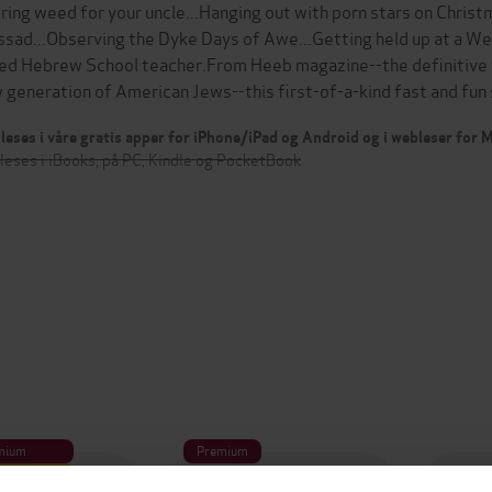
ring weed for your uncle...Hanging out with porn stars on Christ
sad...Observing the Dyke Days of Awe...Getting held up at a We
ed Hebrew School teacher.From Heeb magazine--the definitive vo
 generation of American Jews--this first-of-a-kind fast and fu
leses i våre gratis apper for iPhone/iPad og Android og i webleser for
leses i iBooks, på PC, Kindle og PocketBook
mium
Premium
g på tilbud