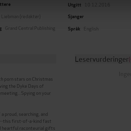
10.12.2016
ttere
Utgitt
 Liebman
(redaktør)
Sjanger
Grand Central Publishing
English
g
Språk
Leservurderinger
(
Inge
th porn stars on Christmas
ving the Dyke Days of
 meeting...Spying on your
 a proud, searching, and
this first-of-a-kind fast
 heartful raconteurial gifts