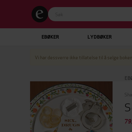
EBØKER
LYDBØKER
Vi har dessverre ikke tillatelse til å selge boken
EB
Sha
S
79