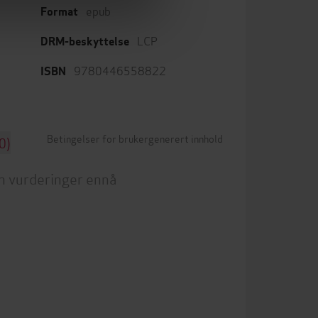
epub
Format
LCP
DRM-beskyttelse
9780446558822
ISBN
Betingelser for brukergenerert innhold
0)
n vurderinger ennå