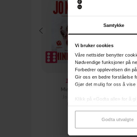
Samtykke
Vi bruker cookies
Våre nettsider benytter cooki
Nødvendige funksjoner på ne
Forbedrer opplevelsen din på
Gir oss en bedre forståelse fo
199,-
Gjør det mulig for oss å vise
Minnesota
Jo Nesbø
Jørn
Klikk på «Godta alle» for å gi
EBOK
samtykke til spesifikke formå
Godta utvalgte