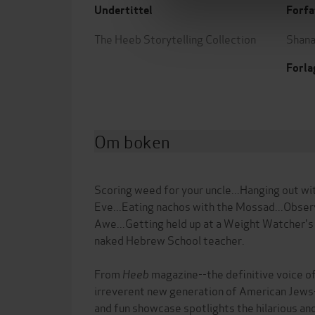
Undertittel
Forfa
The Heeb Storytelling Collection
Shana
Forla
Om boken
Scoring weed for your uncle...Hanging out wi
Eve...Eating nachos with the Mossad...Obser
Awe...Getting held up at a Weight Watcher's
naked Hebrew School teacher.
From
Heeb
magazine--the definitive voice of
irreverent new generation of American Jews--
and fun showcase spotlights the hilarious and