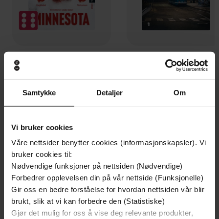
199,-
349,-
Minnesota
Utskudd
Jo Nesbø
Jørn Lier Horst
Samtykke
Detaljer
Om
EBOK
EBOK
Vi bruker cookies
Våre nettsider benytter cookies (informasjonskapsler). Vi
Writers on Depression, Suicide, and
Undertittel
bruker cookies til:
Feeling Blue
Nødvendige funksjoner på nettsiden (Nødvendige)
Amy Ferris
(redaktør)
Forbedrer opplevelsen din på vår nettside (Funksjonelle)
Forfattere
Gir oss en bedre forståelse for hvordan nettsiden vår blir
Seal Press
Forlag
brukt, slik at vi kan forbedre den (Statistiske)
Gjør det mulig for oss å vise deg relevante produkter,