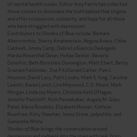
of mental health issues. Editor Amy Ferris has collected
these stories to illuminate the truth behind that stigma
and offer compassion, solidarity, and hope for all those
who have struggled with depression.
Contributors to
Shades of Blue
include: Barbara
Abercrombie, Sherry Amatenstein, Regina Anavy, Chloe
Caldwell, Jimmy Camp, Debra LoGuercio DeAngelo,
Marika Rosenthal Delan, Hollye Dexter, Beverly
Donofrio, Beth Bornstein Dunnington, Matt Ebert, Betsy
Graziani Fasbinder, Zoe FitzGerald Carter, Pam L.
Houston, David Lacy, Patti Linsky, Mark S. King, Caroline
Leavitt, Karen Lynch, Lira Maywood, C.O. Moed, Mark
Morgan, Linda Joy Myers, Christine Kehl O’Hagan,
Jennifer Pastiloff, Ruth Pennebaker, Angela M. Giles
Patel, Alexa Rosalsky, Elizabeth Rosner, Kathryn
Rountree, Kitty Sheehan, Jenna Stone, judywhite, and
Samantha White.
Shades of Blue
brings the conversation around
depression and sadness into the open with real, first-