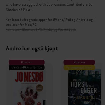
who have struggled with depression. Contributors to
Shades of Blue…
Kan leses i våre gratis apper for iPhone/iPad og Android og i
webleser for Mac/PC
Kan leses i iBooks, på PC, Kindle og PocketBook
Andre har også kjøpt
Premium
Premium
Vinner av Rivertonprisen
Første gang på tilbud