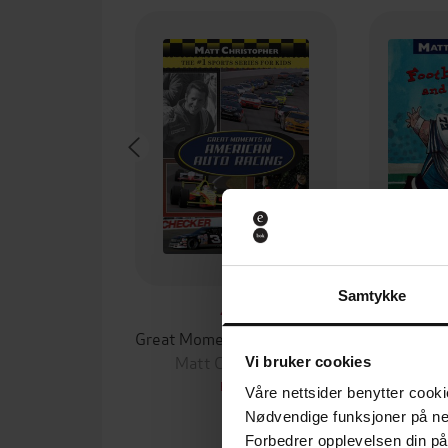
Samtykke
45,-
Great Moments in American Auto Racing
Matt Christopher
Matt 
Vi bruker cookies
EBOK
Våre nettsider benytter cooki
Nødvendige funksjoner på ne
Forbedrer opplevelsen din på