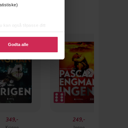
atistiske)
u kan også tilpasse ditt
 eller endre ditt samtykke.
Godta alle
349,-
249,-
Krigen
Ingen