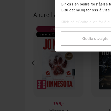
Gir oss en bedre forståelse fo
Gjør det mulig for oss å vise
Andre har også kjøpt
Klikk på «Godta alle» for å gi
samtykke til spesifikke formå
Premium
Pre
Vinner av Rivertonprisen
Første gan
Godta utvalgte
199,-
Minnesota