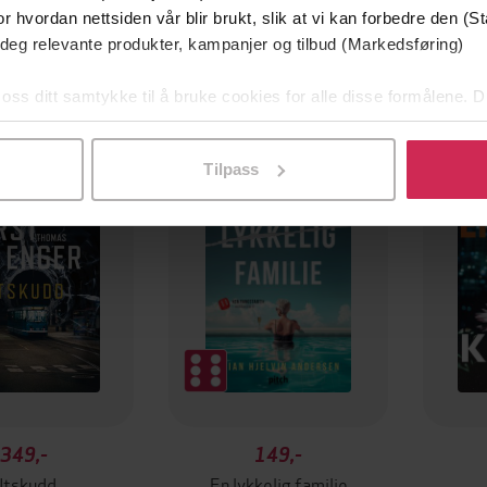
r hvordan nettsiden vår blir brukt, slik at vi kan forbedre den (St
 deg relevante produkter, kampanjer og tilbud (Markedsføring)
 oss ditt samtykke til å bruke cookies for alle disse formålene. D
l ved å klikke på «Tilpass». Du kan når som helst trekke tilbake
mium
Premium
g på tilbud
Tilpass
349,-
149,-
Utskudd
En lykkelig familie