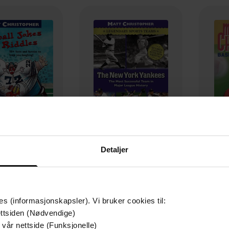
Detaljer
45,-
45,-
Matt Christopher's Football Jokes and Riddles
The New York Yankees
Bas
Christopher
Matt Christopher
Ma
EBOK
EBOK
es (informasjonskapsler). Vi bruker cookies til:
ttsiden (Nødvendige)
 vår nettside (Funksjonelle)