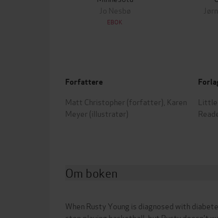
Jo Nesbø
Jørn
EBOK
Forfattere
Forla
Matt Christopher
(forfatter),
Karen
Littl
Meyer
(illustratør)
Read
Om boken
When Rusty Young is diagnosed with diabetes
stop playing basketball, but Rusty doesn't w