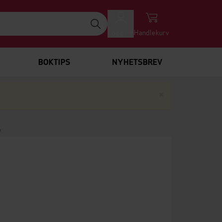
Logg inn
Handlekurv
BOKTIPS
NYHETSBREV
Lukk
×
P