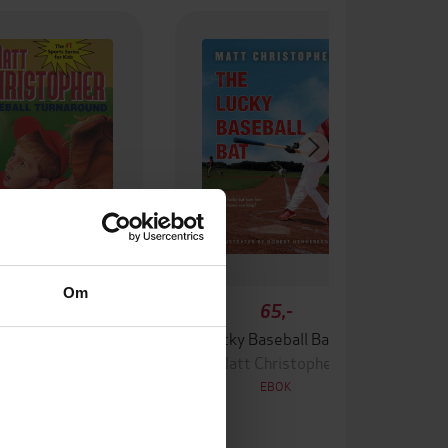
Om
45,-
65,-
eball Turnaround
The Lucky Baseball Bat (50th Anniversary Commemorative Edition)
tt Christopher
Matt Christopher
EBOK
EBOK