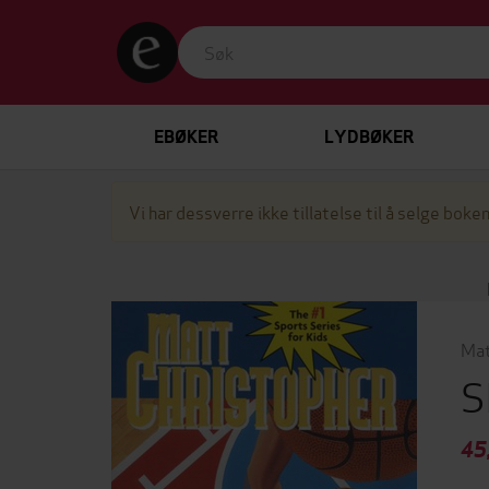
EBØKER
LYDBØKER
Vi har dessverre ikke tillatelse til å selge boken
Mat
S
45