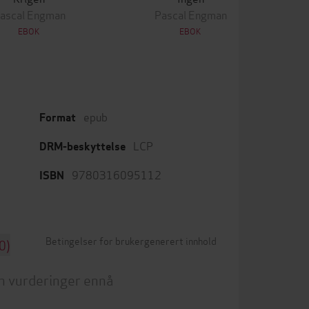
ascal Engman
Pascal Engman
EBOK
EBOK
epub
Format
LCP
DRM-beskyttelse
9780316095112
ISBN
Betingelser for brukergenerert innhold
0)
n vurderinger ennå