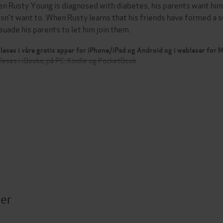
n Rusty Young is diagnosed with diabetes, his parents want him 
sn't want to. When Rusty learns that his friends have formed a
suade his parents to let him join them.
leses i våre gratis apper for iPhone/iPad og Android og i webleser for
leses i iBooks, på PC, Kindle og PocketBook
ter