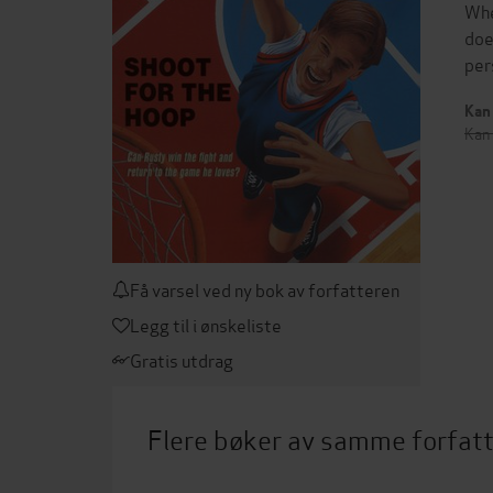
Whe
doe
per
Kan 
Kan 
Få varsel ved ny bok av forfatteren
Legg til i ønskeliste
Gratis utdrag
Flere bøker av samme forfat