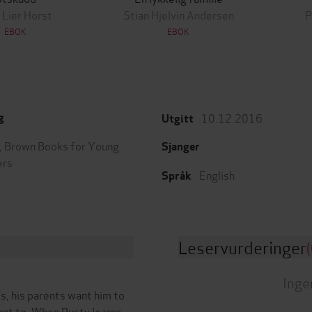
 Lier Horst
Stian Hjelvin Andersen
P
EBOK
EBOK
10.12.2016
g
Utgitt
e, Brown Books for Young
Sjanger
ers
English
Språk
Leservurderinger
(
Inge
, his parents want him to
ant to. When Rusty learns