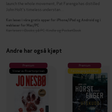
launch the whole movement, Pat Farenga has distilled
John Holt's timeless understan…
Kan leses i våre gratis apper for iPhone/iPad og Android og i
webleser for Mac/PC
Kan leses i iBooks, på PC, Kindle og PocketBook
Andre har også kjøpt
Premium
Premium
Vinner av Rivertonprisen
Første gang på tilbud