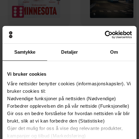
199,-
349,-
Minnesota
Utskudd
Jo Nesbø
Jørn Lier Horst
Samtykke
Detaljer
Om
EBOK
EBOK
Vi bruker cookies
Våre nettsider benytter cookies (informasjonskapsler). Vi
bruker cookies til:
The John Holt Book Of Homeschooling
Undertittel
Nødvendige funksjoner på nettsiden (Nødvendige)
John Holt
(forfatter),
Pat Farenga
Forfattere
Forbedrer opplevelsen din på vår nettside (Funksjonelle)
(forfatter)
Gir oss en bedre forståelse for hvordan nettsiden vår blir
brukt, slik at vi kan forbedre den (Statistiske)
Balance
Forlag
Gjør det mulig for oss å vise deg relevante produkter,
kampanjer og tilbud (Markedsføring)
27.04.2017
Utgitt