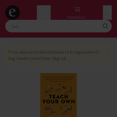
Logg inn
Handlekurv
Meny
Lu
×
Vi har dessverre ikke tillatelse til å selge boken til
deg i landet du befinner deg i nå.