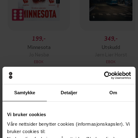
199,-
349,-
Minnesota
Utskudd
Jo Nesbø
Jørn Lier Horst
EBOK
EBOK
Samtykke
Detaljer
Om
Transform your Health in 8 Weeks
Undertittel
Dr Ayan Panja
(forfatter)
Forfattere
Vi bruker cookies
Short Books
Forlag
Våre nettsider benytter cookies (informasjonskapsler). Vi
bruker cookies til:
05.01.2023
Utgitt