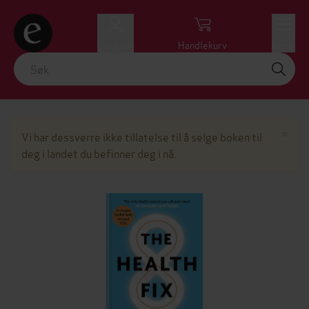
Logg inn
Handlekurv
Meny
Lu
×
Vi har dessverre ikke tillatelse til å selge boken til
deg i landet du befinner deg i nå.