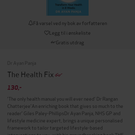
Få varsel ved ny bok av forfatteren
Legg til i ønskeliste
Gratis utdrag
Dr Ayan Panja
The Health Fix
130,-
'The only health manual you will ever need' Dr Rangan
Chatterjee'An enriching book that gives so much to the
reader' Giles Paley-PhillipsDr Ayan Panja, NHS GP and
lifestyle medicine expert, brings a unique personalised
framework to tailor targeted lifestyle-based
interventions to you, with his groundbreaking book THE