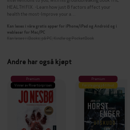
HEALTH FIX. -Learn how just 8 factors affect your
health the most-Improve your a…
Kan leses i våre gratis apper for iPhone/iPad og Android og i
webleser for Mac/PC
Kan leses i iBooks, på PC, Kindle og PocketBook
Andre har også kjøpt
Premium
Premium
Vinner av Rivertonprisen
Første gang på tilbud