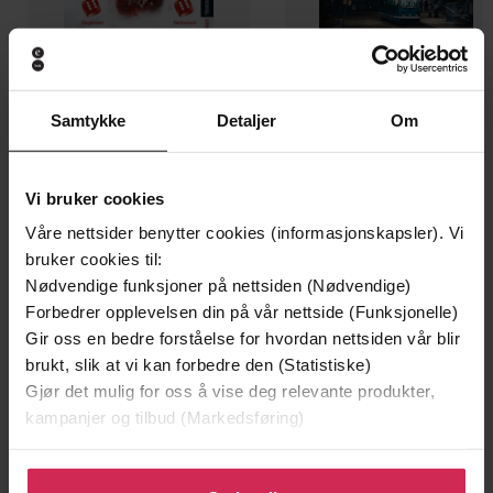
Samtykke
Detaljer
Om
199,-
349,-
Minnesota
Utskudd
Jo Nesbø
Jørn Lier Horst
Vi bruker cookies
EBOK
EBOK
Våre nettsider benytter cookies (informasjonskapsler). Vi
bruker cookies til:
Nødvendige funksjoner på nettsiden (Nødvendige)
Forbedrer opplevelsen din på vår nettside (Funksjonelle)
Gir oss en bedre forståelse for hvordan nettsiden vår blir
Learn to manage your money and protect
Undertittel
brukt, slik at vi kan forbedre den (Statistiske)
your financial future
Gjør det mulig for oss å vise deg relevante produkter,
Gordon Murray
(forfatter),
Daniel Goldie
Forfattere
kampanjer og tilbud (Markedsføring)
(forfatter)
Klikk på «Godta alle» for å gi oss ditt samtykke til å
Piatkus
Forlag