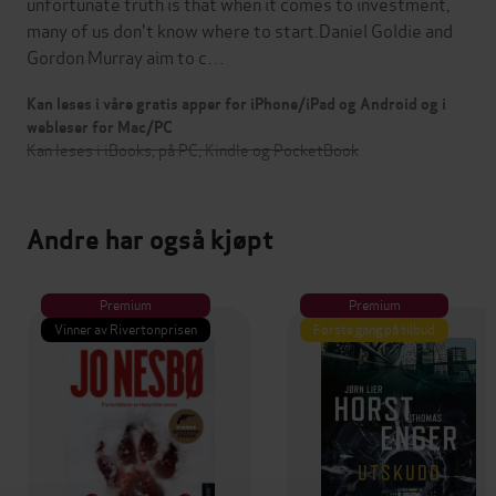
unfortunate truth is that when it comes to investment,
many of us don't know where to start.Daniel Goldie and
Gordon Murray aim to c…
Kan leses i våre gratis apper for iPhone/iPad og Android og i
webleser for Mac/PC
Kan leses i iBooks, på PC, Kindle og PocketBook
Andre har også kjøpt
Premium
Premium
Vinner av Rivertonprisen
Første gang på tilbud