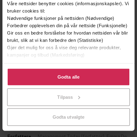
Våre nettsider benytter cookies (informasjonskapsler). Vi
bruker cookies til:
Nødvendige funksjoner på nettsiden (Nødvendige)
Forbedrer opplevelsen din på vår nettside (Funksjonelle)
Gir oss en bedre forståelse for hvordan nettsiden vår blir
brukt, slik at vi kan forbedre den (Statistiske)
Gjør det mulig for oss å vise deg relevante produkter,
kampanjer og tilbud (Markedsføring)
129,-
129,-
Klikk på «Godta alle» for å gi oss ditt samtykke til å
Minnesota
Utskudd
bruke cookies for alle disse formålene. Du kan også
Godta alle
Jo Nesbø
Jørn Lier Horst
tilpasse ditt samtykke til spesifikke formål ved å klikke
EBOK
EBOK
på «Tilpass». Du kan når som helst trekke tilbake eller
Tilpass
endre ditt samtykke.
Godta utvalgte
Great Business Ideas Without the Hype
Undertittel
Management Today
(forfatter),
Emma De
Forfattere