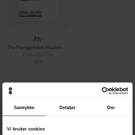
29,-
The Management Masterclass
Emma De Vita
EBOK
Andre har også kjøpt
Samtykke
Detaljer
Om
Premium
Premium
Vinner av Rivertonprisen
Første gang på tilbud
Vi bruker cookies