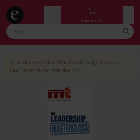
Logg inn
Handlekurv
Meny
Lu
×
Vi har dessverre ikke tillatelse til å selge boken til
deg i landet du befinner deg i nå.