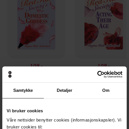
109,-
109,-
Red Hat Society(R)'s Domestic Goddess
Red Hat Society(R)'s
Regina Hale Sutherland
Regina Hale Sutherland
EBOK
EBOK
Samtykke
Detaljer
Om
Vi bruker cookies
Andre har også kjøpt
Våre nettsider benytter cookies (informasjonskapsler). Vi
bruker cookies til: