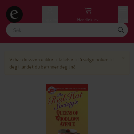
Logg inn
Handlekurv
Meny
Lu
×
Vi har dessverre ikke tillatelse til å selge boken til
deg i landet du befinner deg i nå.