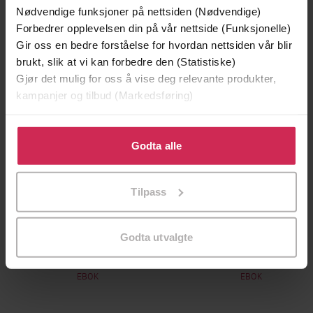
Nødvendige funksjoner på nettsiden (Nødvendige)
Premium
Premium
Forbedrer opplevelsen din på vår nettside (Funksjonelle)
Vinner av Rivertonprisen
Første gang på tilbud
Gir oss en bedre forståelse for hvordan nettsiden vår blir
brukt, slik at vi kan forbedre den (Statistiske)
Gjør det mulig for oss å vise deg relevante produkter,
kampanjer og tilbud (Markedsføring)
Klikk på «Godta alle» for å gi oss ditt samtykke til å
bruke cookies for alle disse formålene. Du kan også
Godta alle
tilpasse ditt samtykke til spesifikke formål ved å klikke
på «Tilpass». Du kan når som helst trekke tilbake eller
Tilpass
endre ditt samtykke.
199,-
349,-
Godta utvalgte
Minnesota
Utskudd
Jo Nesbø
Jørn Lier Horst
EBOK
EBOK