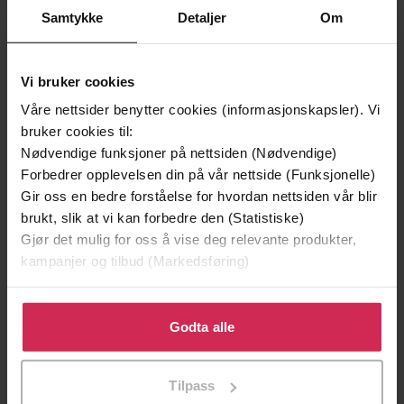
Samtykke
Detaljer
Om
Vi bruker cookies
Våre nettsider benytter cookies (informasjonskapsler). Vi
bruker cookies til:
Nødvendige funksjoner på nettsiden (Nødvendige)
Forbedrer opplevelsen din på vår nettside (Funksjonelle)
Gir oss en bedre forståelse for hvordan nettsiden vår blir
brukt, slik at vi kan forbedre den (Statistiske)
199,-
349,-
Gjør det mulig for oss å vise deg relevante produkter,
Minnesota
Utskudd
kampanjer og tilbud (Markedsføring)
Jo Nesbø
Jørn Lier Horst
EBOK
EBOK
Klikk på «Godta alle» for å gi oss ditt samtykke til å
bruke cookies for alle disse formålene. Du kan også
Godta alle
tilpasse ditt samtykke til spesifikke formål ved å klikke
på «Tilpass». Du kan når som helst trekke tilbake eller
Master Account Management, Perfect
Tilpass
Undertittel
endre ditt samtykke.