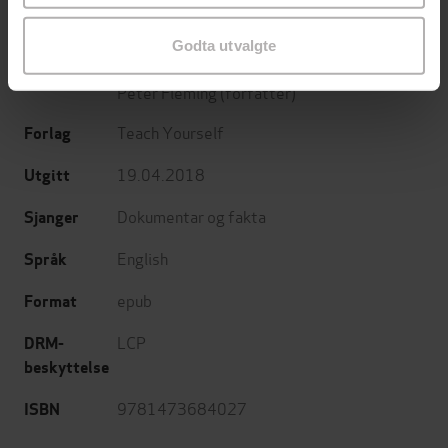
Negotiation, Create Happy Customers
Christine Harvey
(forfatter),
Grant Stewart
Forfattere
Godta utvalgte
(forfatter),
Di McLanachan
(forfatter),
Peter Fleming
(forfatter)
Teach Yourself
Forlag
19.04.2018
Utgitt
Dokumentar og fakta
Sjanger
English
Språk
epub
Format
LCP
DRM-
beskyttelse
9781473684027
ISBN