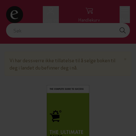
Logg inn
Handlekurv
Meny
Lu
×
Vi har dessverre ikke tillatelse til å selge boken til
deg i landet du befinner deg i nå.