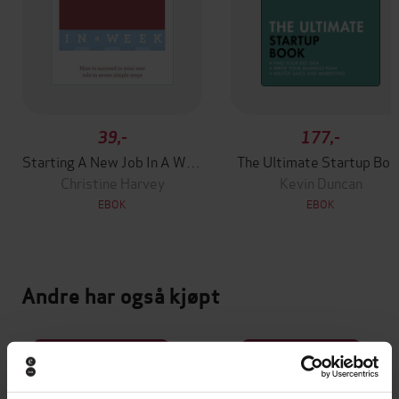
39,-
177,-
Starting A New Job In A Week
The Ultimate Startup Boo
Christine Harvey
Kevin Duncan
EBOK
EBOK
Andre har også kjøpt
Premium
Premium
Vinner av Rivertonprisen
Første gang på tilbud