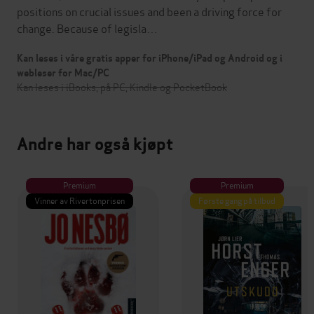
positions on crucial issues and been a driving force for
change. Because of legisla…
Kan leses i våre gratis apper for iPhone/iPad og Android og i
webleser for Mac/PC
Kan leses i iBooks, på PC, Kindle og PocketBook
Andre har også kjøpt
Premium
Premium
Vinner av Rivertonprisen
Første gang på tilbud