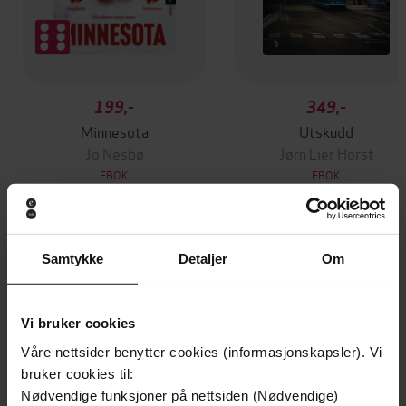
199,-
349,-
Minnesota
Utskudd
Jo Nesbø
Jørn Lier Horst
EBOK
EBOK
Samtykke
Detaljer
Om
How Congress Really Works
Undertittel
Henry Waxman
(forfatter)
Forfattere
Vi bruker cookies
Twelve
Forlag
Våre nettsider benytter cookies (informasjonskapsler). Vi
bruker cookies til:
10.12.2016
Utgitt
Nødvendige funksjoner på nettsiden (Nødvendige)