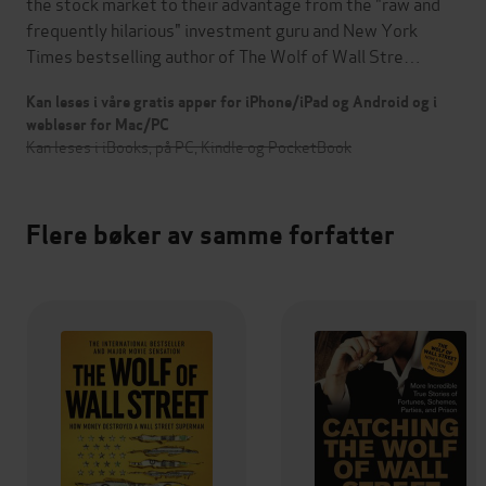
the stock market to their advantage from the "raw and
frequently hilarious" investment guru and New York
Times bestselling author of The Wolf of Wall Stre…
Kan leses i våre gratis apper for iPhone/iPad og Android og i
webleser for Mac/PC
Kan leses i iBooks, på PC, Kindle og PocketBook
Flere bøker av samme forfatter