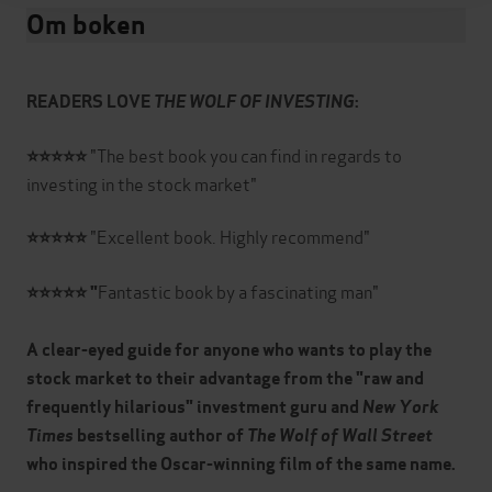
Om boken
READERS LOVE
THE WOLF OF INVESTING
:
"The best book you can find in regards to
⭐⭐⭐⭐⭐
investing in the stock market"
"Excellent book. Highly recommend"
⭐⭐⭐⭐⭐
Fantastic book by a fascinating man"
⭐⭐⭐⭐⭐
"
A clear-eyed guide for anyone who wants to play the
stock market to their advantage f
rom the "raw and
frequently hilarious" investment guru and
New York
Times
bestselling author of
The Wolf of Wall Street
who inspired the Oscar-winning film of the same name.