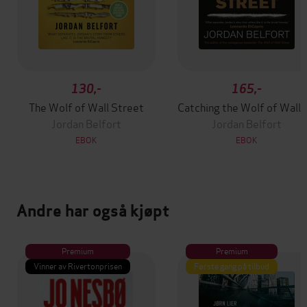
130,-
165,-
The Wolf of Wall Street
Catching the
Jordan Belfort
Jordan Belfort
EBOK
EBOK
Andre har også kjøpt
Premium
Premium
Vinner av Rivertonprisen
Første gang på tilbud