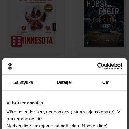
129,-
129,-
Minnesota
Utskudd
Jo Nesbø
Jørn Lier Horst
Samtykke
Detaljer
Om
EBOK
EBOK
Vi bruker cookies
Våre nettsider benytter cookies (informasjonskapsler). Vi
My Playbook for Making a Fortune on the
Undertittel
bruker cookies til:
Stock Market - the essential guide to
Nødvendige funksjoner på nettsiden (Nødvendige)