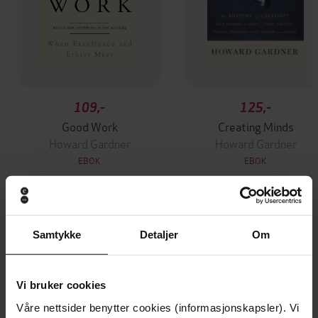
109,-
125,-
Good Work
Creating Minds
Howard Gardner
Howard Gardner
EBOK
EBOK
Andre har også kjøpt
Samtykke
Detaljer
Om
Premium
Premium
Vi bruker cookies
Vinner av Rivertonprisen
Første gang på tilbud
Våre nettsider benytter cookies (informasjonskapsler). Vi