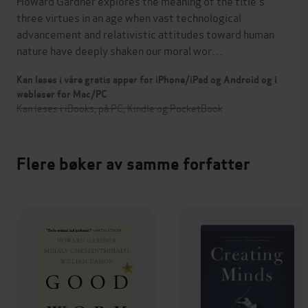
Howard Gardner explores the meaning of the title's
three virtues in an age when vast technological
advancement and relativistic attitudes toward human
nature have deeply shaken our moral wor…
Kan leses i våre gratis apper for iPhone/iPad og Android og i
webleser for Mac/PC
Kan leses i iBooks, på PC, Kindle og PocketBook
Flere bøker av samme forfatter