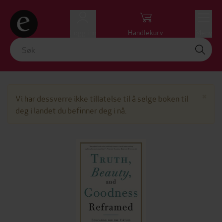
Logg inn
Handlekurv
Meny
Lu
×
Vi har dessverre ikke tillatelse til å selge boken til
deg i landet du befinner deg i nå.