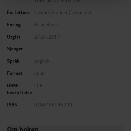
Truthiness and Twitter
Howard Gardner
(forfatter)
Forfattere
Basic Books
Forlag
27.04.2017
Utgitt
Sjanger
English
Språk
epub
Format
LCP
DRM-
beskyttelse
9780465045990
ISBN
Om boken