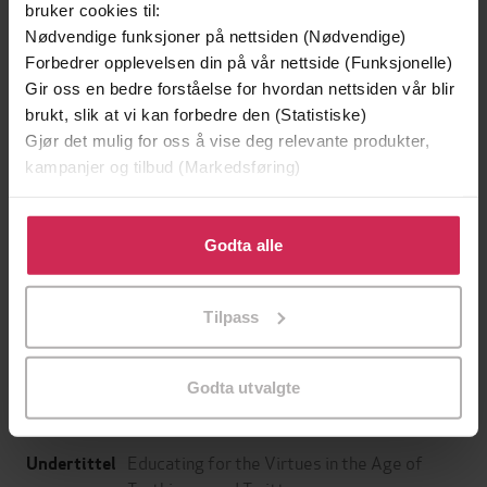
bruker cookies til:
Nødvendige funksjoner på nettsiden (Nødvendige)
Forbedrer opplevelsen din på vår nettside (Funksjonelle)
Gir oss en bedre forståelse for hvordan nettsiden vår blir
brukt, slik at vi kan forbedre den (Statistiske)
Gjør det mulig for oss å vise deg relevante produkter,
kampanjer og tilbud (Markedsføring)
Klikk på «Godta alle» for å gi oss ditt samtykke til å
bruke cookies for alle disse formålene. Du kan også
Godta alle
199,-
349,-
tilpasse ditt samtykke til spesifikke formål ved å klikke
Minnesota
Utskudd
på «Tilpass». Du kan når som helst trekke tilbake eller
Jo Nesbø
Jørn Lier Horst
Tilpass
endre ditt samtykke.
EBOK
EBOK
Godta utvalgte
Educating for the Virtues in the Age of
Undertittel