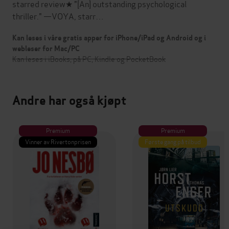
starred review★ "[An] outstanding psychological
thriller." —VOYA, starr…
Kan leses i våre gratis apper for iPhone/iPad og Android og i
webleser for Mac/PC
Kan leses i iBooks, på PC, Kindle og PocketBook
Andre har også kjøpt
Premium
Premium
Vinner av Rivertonprisen
Første gang på tilbud