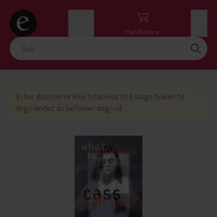
Logg inn
Handlekurv
Meny
Lu
×
Vi har dessverre ikke tillatelse til å selge boken til
deg i landet du befinner deg i nå.