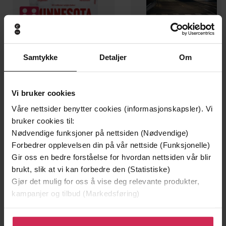
199,-
349,-
Samtykke
Detaljer
Om
Minnesota
Utskudd
Jo Nesbø
Jørn Lier Horst
EBOK
EBOK
Vi bruker cookies
Våre nettsider benytter cookies (informasjonskapsler). Vi
bruker cookies til:
Nødvendige funksjoner på nettsiden (Nødvendige)
Forbedrer opplevelsen din på vår nettside (Funksjonelle)
Gail Giles
(forfatter)
Forfattere
Gir oss en bedre forståelse for hvordan nettsiden vår blir
Little, Brown Books for Young
Forlag
brukt, slik at vi kan forbedre den (Statistiske)
Readers
Gjør det mulig for oss å vise deg relevante produkter,
kampanjer og tilbud (Markedsføring)
10.12.2016
Utgitt
Klikk på «Godta alle» for å gi oss ditt samtykke til å
Sjanger