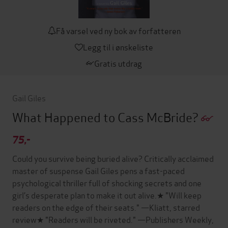
Få varsel ved ny bok av forfatteren
Legg til i ønskeliste
Gratis utdrag
Gail Giles
What Happened to Cass McBride?
75,-
Could you survive being buried alive? Critically acclaimed
master of suspense Gail Giles pens a fast-paced
psychological thriller full of shocking secrets and one
girl’s desperate plan to make it out alive.★ "Will keep
readers on the edge of their seats." —Kliatt, starred
review★ "Readers will be riveted." —Publishers Weekly,