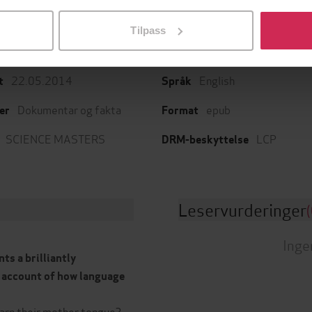
l ved å klikke på «Tilpass». Du kan når som helst trekke tilbake
Tilpass
22.05.2014
English
t
Språk
Dokumentar og fakta
epub
er
Format
SCIENCE MASTERS
LCP
DRM-beskyttelse
Leservurderinger
(
Inge
ts a brilliantly
e account of how language
arn their mother tongue?