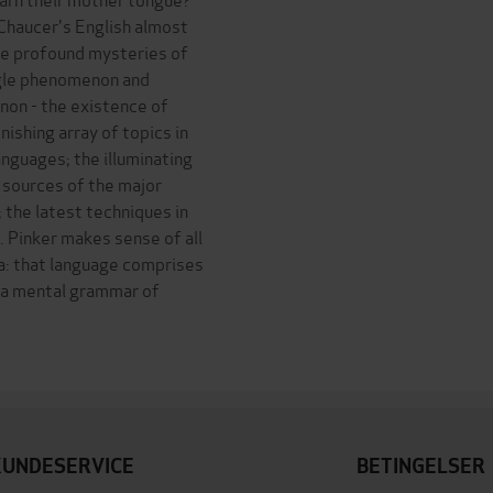
Chaucer's English almost
he profound mysteries of
ngle phenomenon and
non - the existence of
nishing array of topics in
anguages; the illuminating
e sources of the major
 the latest techniques in
. Pinker makes sense of all
dea: that language comprises
 a mental grammar of
KUNDESERVICE
BETINGELSER