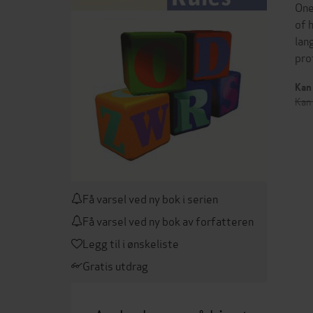
One
of 
lan
pro
Kan 
Kan 
Få varsel ved ny bok i serien
Få varsel ved ny bok av forfatteren
Legg til i ønskeliste
Gratis utdrag