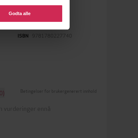
 eller endre ditt samtykke.
Godta alle
9781780227740
ISBN
Betingelser for brukergenerert innhold
0)
n vurderinger ennå