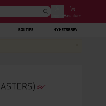
Logg inn
Handlekurv
BOKTIPS
NYHETSBREV
Lukk
×
MASTERS)