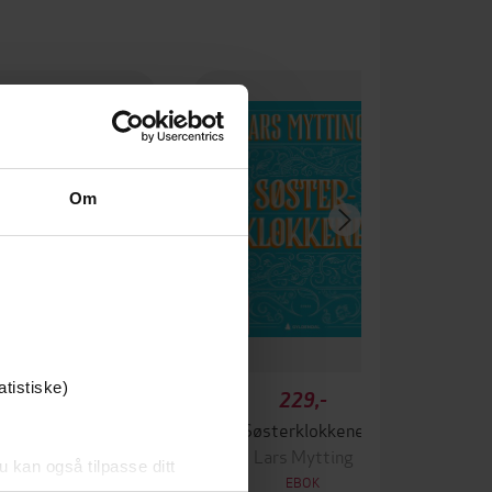
Om
atistiske)
99,-
229,-
I all evighet
Søsterklokkene
Ken Follett
Lars Mytting
u kan også tilpasse ditt
EBOK
EBOK