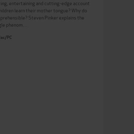
ating, entertaining and cutting-edge account
ildren learn their mother tongue? Why do
prehensible? Steven Pinker explains the
ingle phenom…
 Mac/PC