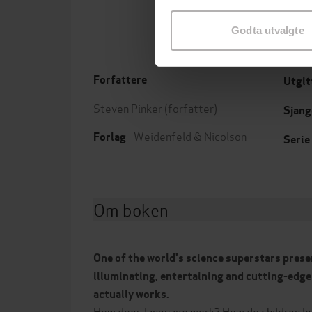
samtykke til spesifikke formå
Godta utvalgte
Forfattere
Utgit
Steven Pinker
(forfatter)
Sjang
Weidenfeld & Nicolson
Forlag
Serie
Om boken
One of the world's science superstars presen
illuminating, entertaining and cutting-edg
actually works.
How does language work? How do children le