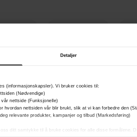
Detaljer
es (informasjonskapsler). Vi bruker cookies til:
ttsiden (Nødvendige)
 vår nettside (Funksjonelle)
r hvordan nettsiden vår blir brukt, slik at vi kan forbedre den (St
99,-
99,-
 deg relevante produkter, kampanjer og tilbud (Markedsføring)
evige ilden
Bokhandleren i Kabul
n Follett
Åsne Seierstad
 oss ditt samtykke til å bruke cookies for alle disse formålene. D
EBOK
EBOK