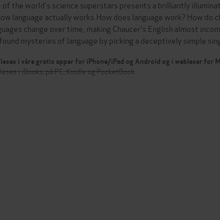
 of the world's science superstars presents a brilliantly illumin
how language actually works.How does language work? How do ch
guages change over time, making Chaucer's English almost incom
found mysteries of language by picking a deceptively simple s
leses i våre gratis apper for iPhone/iPad og Android og i webleser for
leses i iBooks, på PC, Kindle og PocketBook