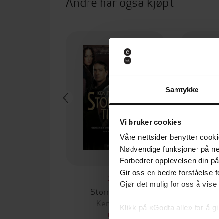
Andre har også kjøpt
Samtykke
Vi bruker cookies
Våre nettsider benytter cooki
Nødvendige funksjoner på ne
Forbedrer opplevelsen din på
Gir oss en bedre forståelse fo
99,-
Gjør det mulig for oss å vise
Stormenes tid
Den 
Ken Follett
Ke
Klikk på «Godta alle» for å gi
EBOK