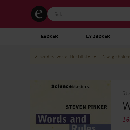
EBØKER
LYDBØKER
Vi har dessverre ikke tillatelse til å selge boken
Ste
W
16