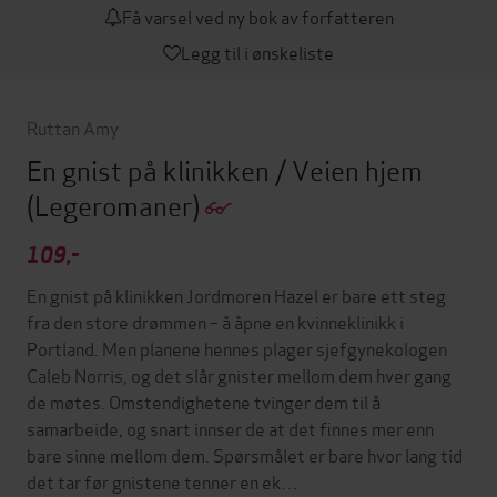
Få varsel ved ny bok av forfatteren
Legg til i ønskeliste
Ruttan Amy
En gnist på klinikken / Veien hjem
(Legeromaner)
109,-
En gnist på klinikken Jordmoren Hazel er bare ett steg
fra den store drømmen – å åpne en kvinneklinikk i
Portland. Men planene hennes plager sjefgynekologen
Caleb Norris, og det slår gnister mellom dem hver gang
de møtes. Omstendighetene tvinger dem til å
samarbeide, og snart innser de at det finnes mer enn
bare sinne mellom dem. Spørsmålet er bare hvor lang tid
det tar før gnistene tenner en ek…