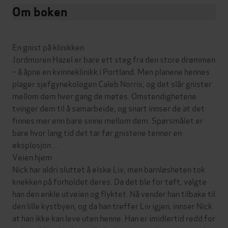
Om boken
En gnist på klinikken
Jordmoren Hazel er bare ett steg fra den store drømmen
– å åpne en kvinneklinikk i Portland. Men planene hennes
plager sjefgynekologen Caleb Norris, og det slår gnister
mellom dem hver gang de møtes. Omstendighetene
tvinger dem til å samarbeide, og snart innser de at det
finnes mer enn bare sinne mellom dem. Spørsmålet er
bare hvor lang tid det tar før gnistene tenner en
eksplosjon ...
Veien hjem
Nick har aldri sluttet å elske Liv, men barnløsheten tok
knekken på forholdet deres. Da det ble for tøft, valgte
han den enkle utveien og flyktet. Nå vender han tilbake til
den lille kystbyen, og da han treffer Liv igjen, innser Nick
at han ikke kan leve uten henne. Han er imidlertid redd for