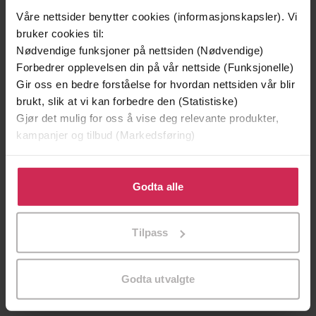
Våre nettsider benytter cookies (informasjonskapsler). Vi
bruker cookies til:
Nødvendige funksjoner på nettsiden (Nødvendige)
Forbedrer opplevelsen din på vår nettside (Funksjonelle)
Gir oss en bedre forståelse for hvordan nettsiden vår blir
brukt, slik at vi kan forbedre den (Statistiske)
Gjør det mulig for oss å vise deg relevante produkter,
kampanjer og tilbud (Markedsføring)
Klikk på «Godta alle» for å gi oss ditt samtykke til å
bruke cookies for alle disse formålene. Du kan også
Godta alle
149,-
299,-
tilpasse ditt samtykke til spesifikke formål ved å klikke
En lykkelig familie
Et rikt menneske
på «Tilpass». Du kan når som helst trekke tilbake eller
Stian Hjelvin Andersen
Stian Hjelvin Andersen
Tilpass
endre ditt samtykke.
EBOK
EBOK
Godta utvalgte