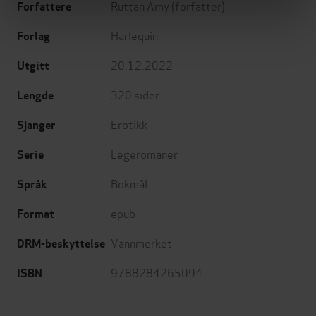
Ruttan Amy
(forfatter)
Forfattere
Harlequin
Forlag
20.12.2022
Utgitt
320
sider
Lengde
Erotikk
Sjanger
Legeromaner
Serie
Bokmål
Språk
epub
Format
Vannmerket
DRM-beskyttelse
9788284265094
ISBN