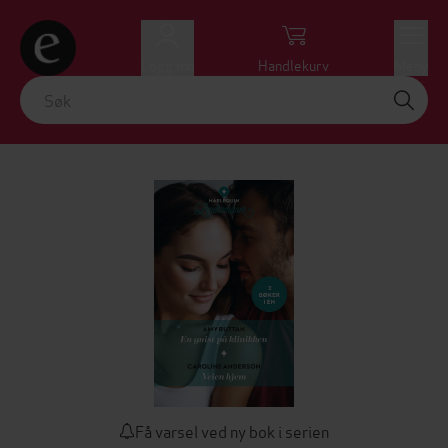
Logg inn
Handlekurv
Meny
Få varsel ved ny bok i serien