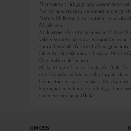
få en sjanse til å bygge opp virksomheten sin
forretningsekteskap, men snart er den gnist
faktum. Midlertidig, sier avtalen - men vil de 
På ville veier
At den travle forretningsmannen Michael Med
vakker servitør på en av restaurantene sine e
som at han skulle foreta et dårlig gjennomte
Likevel er det akkurat det han gjør. Men én f
Clair er ikke nok for ham.
Michael legger frem et forslag for Bella: De s
uten å blande inn følelser eller forpliktelser.
hennes tantes spa fra konkurs. Men for en m
kjærlighet er, virker det merkelig at han sna
OM OSS