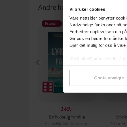
Andre har også kjøpt
Vi bruker cookies
Våre nettsider benytter cooki
Premium
Premium
Nødvendige funksjoner på ne
Forbedrer opplevelsen din på
Gir oss en bedre forståelse fo
Gjør det mulig for oss å vise
Klikk på «Godta alle» for å gi
samtykke til spesifikke formå
Godta utvalgte
149,-
En lykkelig familie
Et ri
Stian Hjelvin Andersen
Stian H