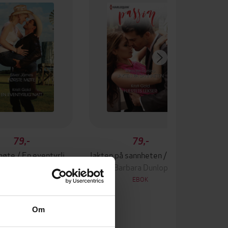
79,-
79,-
Første møte / En eventyrlig natt
Jakten på sannheten / Hjertets lekser
Kristi Gold
Barbara Dunlop
EBOK
EBOK
Om