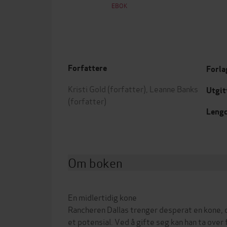
EBOK
Forfattere
Forla
Kristi Gold
(forfatter),
Leanne Banks
Utgit
(forfatter)
Leng
Om boken
En midlertidig kone
Rancheren Dallas trenger desperat en kone, o
et potensial. Ved å gifte seg kan han ta over 