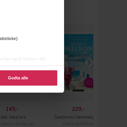
um
atistiske)
u kan også tilpasse ditt
 eller endre ditt samtykke.
Godta alle
149,-
229,-
akk, bare bra
Santorinis hemmelighet
 Hjelvin Andersen
Patricia Wilson