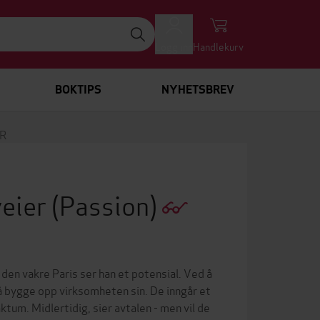
Logg inn
Handlekurv
BOKTIPS
NYHETSBREV
ER
veier
(Passion)
den vakre Paris ser han et potensial. Ved å
l å bygge opp virksomheten sin. De inngår et
tum. Midlertidig, sier avtalen - men vil de