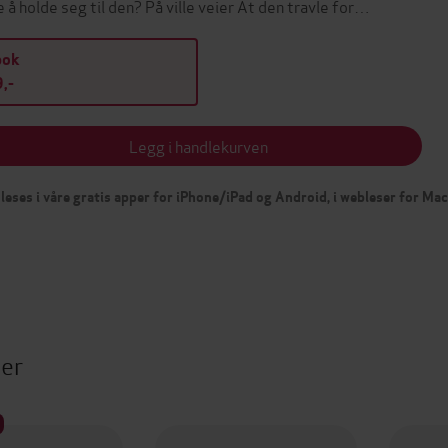
e å holde seg til den? På ville veier At den travle for…
bok
,-
Legg i handlekurven
leses i våre gratis apper for iPhone/iPad og Android, i webleser for Ma
ter