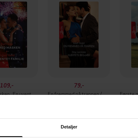
109,-
79,-
Av med masken ; En uventet familie
En fremmed på trappen / Hjertets begjær
Zuri Day
Day Leclaire
EBOK
EBOK
Detaljer