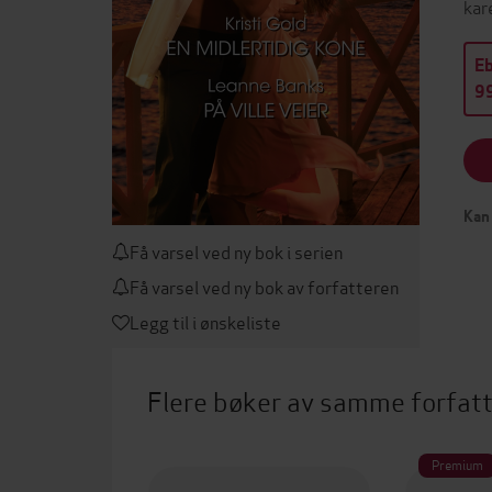
kar
E
99
Kan 
Få varsel ved ny bok i serien
Få varsel ved ny bok av forfatteren
Legg til i ønskeliste
Flere bøker av samme forfat
Premium