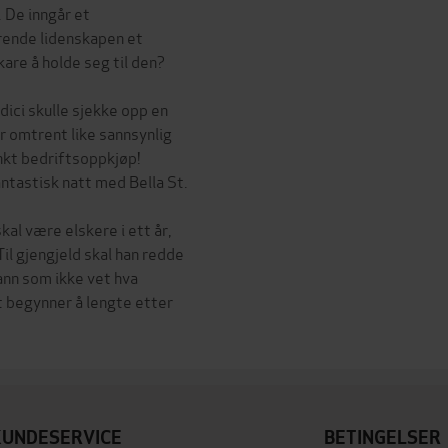
. De inngår et
rende lidenskapen et
kare å holde seg til den?
ici skulle sjekke opp en
r omtrent like sannsynlig
nkt bedriftsoppkjøp!
antastisk natt med Bella St.
kal være elskere i ett år,
 Til gjengjeld skal han redde
ann som ikke vet hva
rt begynner å lengte etter
KUNDESERVICE
BETINGELSER