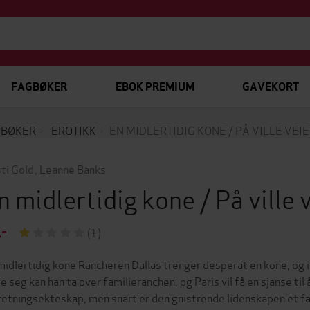
FAGBØKER
EBOK PREMIUM
GAVEKORT
EBØKER
EROTIKK
EN MIDLERTIDIG KONE / PÅ VILLE VEI
sti Gold
,
Leanne Banks
n midlertidig kone / På ville 
,-
(1)
midlertidig kone Rancheren Dallas trenger desperat en kone, og i 
te seg kan han ta over familieranchen, og Paris vil få en sjanse ti
retningsekteskap, men snart er den gnistrende lidenskapen et fak