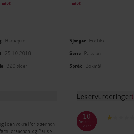
EBOK
EBOK
Harlequin
Erotikk
g
Sjanger
25.10.2018
Passion
t
Serie
320
sider
Bokmål
de
Språk
Leservurderinger
(
10
Desember
g i den vakre Paris ser han
2022
familieranchen, og Paris vil