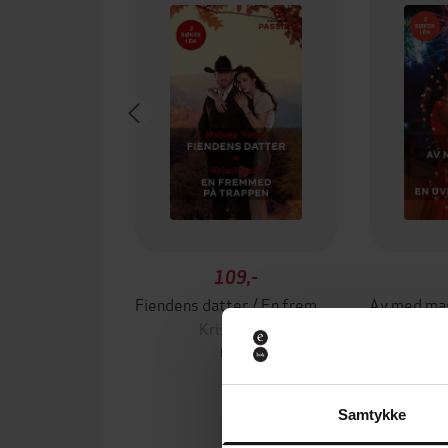
109,-
Fiendens datter / En fremmed på trappen
Kristi Gold
EBOK
Samtykke