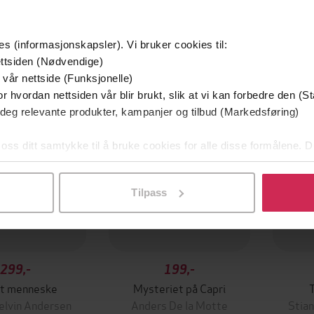
es (informasjonskapsler). Vi bruker cookies til:
Første gang på tilbud
Premi
ttsiden (Nødvendige)
Vi anbefaler
 vår nettside (Funksjonelle)
r hvordan nettsiden vår blir brukt, slik at vi kan forbedre den (St
 deg relevante produkter, kampanjer og tilbud (Markedsføring)
 oss ditt samtykke til å bruke cookies for alle disse formålene. D
l ved å klikke på «Tilpass». Du kan når som helst trekke tilbake
Tilpass
299,-
199,-
kt menneske
Mysteriet på Capri
T
jelvin Andersen
Anders De la Motte
Stian