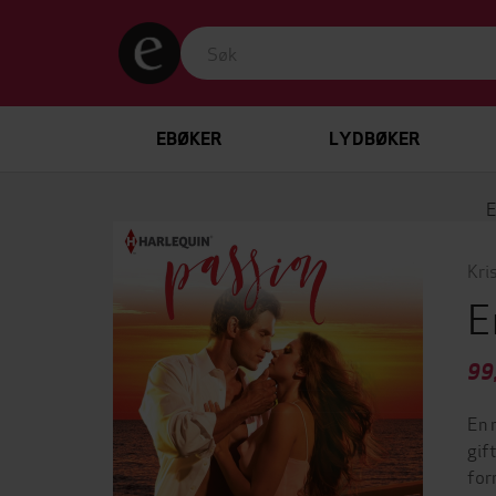
EBØKER
LYDBØKER
Kri
E
99
En 
gif
for