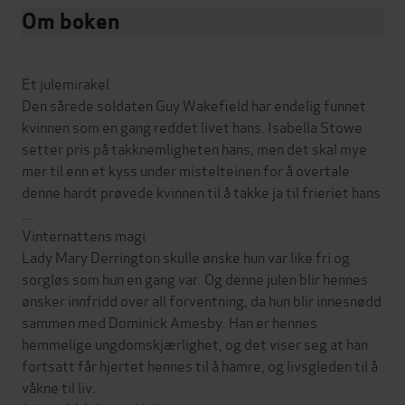
Om boken
Et julemirakel
Den sårede soldaten Guy Wakefield har endelig funnet
kvinnen som en gang reddet livet hans. Isabella Stowe
setter pris på takknemligheten hans, men det skal mye
mer til enn et kyss under mistelteinen for å overtale
denne hardt prøvede kvinnen til å takke ja til frieriet hans
...
Vinternattens magi
Lady Mary Derrington skulle ønske hun var like fri og
sorgløs som hun en gang var. Og denne julen blir hennes
ønsker innfridd over all forventning, da hun blir innesnødd
sammen med Dominick Amesby. Han er hennes
hemmelige ungdomskjærlighet, og det viser seg at han
fortsatt får hjertet hennes til å hamre, og livsgleden til å
våkne til liv.