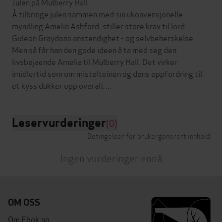
Julen på Mulberry Hall
Å tilbringe julen sammen med sin ukonvensjonelle
myndling Amelia Ashford, stiller store krav til lord
Gideon Graydons anstendighet - og selvbeherskelse.
Men så får han den gode ideen å ta med seg den
livsbejaende Amelia til Mulberry Hall. Det virker
imidlertid som om mistelteinen og dens oppfordring til
Leservurderinger
(0)
Betingelser for brukergenerert innhold
Ingen vurderinger ennå
OM OSS
Om Ebok.no