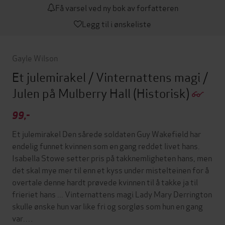
Få varsel ved ny bok av forfatteren
Legg til i ønskeliste
Gayle Wilson
Et julemirakel / Vinternattens magi /
Julen på Mulberry Hall
(Historisk)
99,-
Et julemirakel Den sårede soldaten Guy Wakefield har
endelig funnet kvinnen som en gang reddet livet hans.
Isabella Stowe setter pris på takknemligheten hans, men
det skal mye mer til enn et kyss under mistelteinen for å
overtale denne hardt prøvede kvinnen til å takke ja til
frieriet hans ... Vinternattens magi Lady Mary Derrington
skulle ønske hun var like fri og sorgløs som hun en gang
var.…