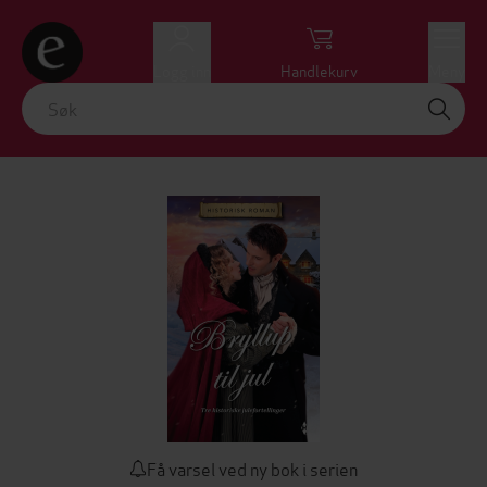
Logg inn
Handlekurv
Meny
Få varsel ved ny bok i serien