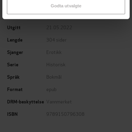
Gayle Wilson
(forfatter)
Forfattere
Godta utvalgte
Harlequin
Forlag
21.05.2022
Utgitt
304
sider
Lengde
Erotikk
Sjanger
Historisk
Serie
Bokmål
Språk
epub
Format
Vannmerket
DRM-beskyttelse
9789150796308
ISBN