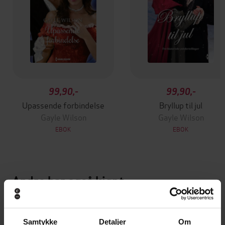
99,90,-
99,90,-
Upassende forbindelse
Bryllup til jul
Gayle Wilson
Gayle Wilson
EBOK
EBOK
Andre har også kjøpt
Premium
Premium
Vi anbefaler
Samtykke
Detaljer
Om