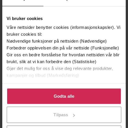
Vi bruker cookies
Våre nettsider benytter cookies (informasjonskapsler). Vi
bruker cookies til:
Nødvendige funksjoner på nettsiden (Nødvendige)
Forbedrer opplevelsen din på vår nettside (Funksjonelle)
Gir oss en bedre forståelse for hvordan nettsiden vår blir
brukt, slik at vi kan forbedre den (Statistiske)
Gjør det mulig for oss å vise deg relevante produkter,
kampanjer og tilbud (Markedsføring)
149,-
329,-
En lykkelig familie
Gater jeg har levd
Klikk på «Godta alle» for å gi oss ditt samtykke til å
Stian Hjelvin Andersen
Nikolai Torgersen
bruke cookies for alle disse formålene. Du kan også
Godta alle
EBOK
EBOK
tilpasse ditt samtykke til spesifikke formål ved å klikke
på «Tilpass». Du kan når som helst trekke tilbake eller
Tilpass
endre ditt samtykke.