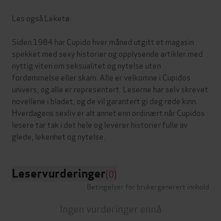
Les også Leketø.
Siden 1984 har Cupido hver måned utgitt et magasin
spekket med sexy historier og opplysende artikler med
nyttig viten om seksualitet og nytelse uten
fordømmelse eller skam. Alle er velkomne i Cupidos
univers, og alle er representert. Leserne har selv skrevet
novellene i bladet, og de vil garantert gi deg røde kinn.
Hverdagens sexliv er alt annet enn ordinært når Cupidos
lesere tar tak i det hele og leverer historier fulle av
Leservurderinger
(0)
Betingelser for brukergenerert innhold
Ingen vurderinger ennå