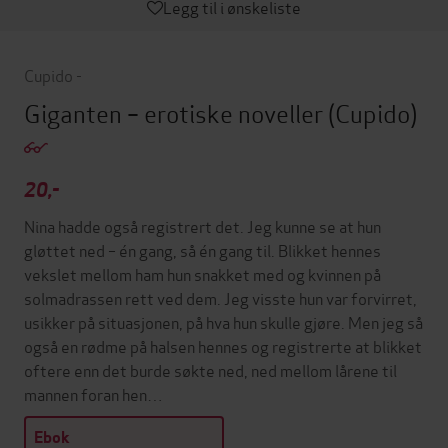
Legg til i ønskeliste
Cupido -
Giganten – erotiske noveller
(Cupido)
20,-
Nina hadde også registrert det. Jeg kunne se at hun
gløttet ned – én gang, så én gang til. Blikket hennes
vekslet mellom ham hun snakket med og kvinnen på
solmadrassen rett ved dem. Jeg visste hun var forvirret,
usikker på situasjonen, på hva hun skulle gjøre. Men jeg så
også en rødme på halsen hennes og registrerte at blikket
oftere enn det burde søkte ned, ned mellom lårene til
mannen foran hen…
Ebok