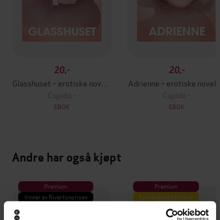
20,-
20,-
Glasshuset – erotiske noveller
Adrienne – erotiske novell
Cupido -
Cupido -
EBOK
EBOK
Andre har også kjøpt
Premium
Premium
Vinner av Rivertonprisen
Første gang på tilbud