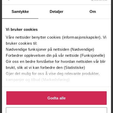
Samtykke
Detaljer
Om
Vi bruker cookies
Våre nettsider benytter cookies (informasjonskapsler). Vi
bruker cookies til:
Nødvendige funksjoner på nettsiden (Nødvendige)
Forbedrer opplevelsen din på vår nettside (Funksjonelle)
199,-
349,-
Gir oss en bedre forståelse for hvordan nettsiden vår blir
Minnesota
Utskudd
brukt, slik at vi kan forbedre den (Statistiske)
Jo Nesbø
Jørn Lier Horst
Gjør det mulig for oss å vise deg relevante produkter,
EBOK
EBOK
kampanjer og tilbud (Markedsføring)
Klikk på «Godta alle» for å gi oss ditt samtykke til å
bruke cookies for alle disse formålene. Du kan også
Godta alle
tilpasse ditt samtykke til spesifikke formål ved å klikke
Cupido -
(forfatter)
Forfattere
på «Tilpass». Du kan når som helst trekke tilbake eller