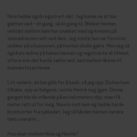
Nina hadde også registrert det. Jeg kunne se at hun
gløttet ned – én gang, så én gang til. Blikket hennes
vekslet mellom ham hun snakket med og kvinnen på
solmadrassen rett ved dem. Jeg visste hun var forvirret,
usikker på situasjonen, på hva hun skulle gjøre. Men jeg så
også en rødme på halsen hennes og registrerte at blikket
oftere enn det burde søkte ned, ned mellom lårene til
mannen foran henne.
Litt senere, da hun gikk for å bade, så jeg opp. Da hun kom
tilbake, opp av bølgene, reiste Henrik seg igjen. Denne
gangen ble de stående på en halvmeters dyp, noen få
meter rett ut for meg. Nina lo mot ham og hadde harde
brystvorter fra sjøbadet. Jeg så hånden hennes berøre
hans overarm...
Hva skjer mellom Nina og Henrik?