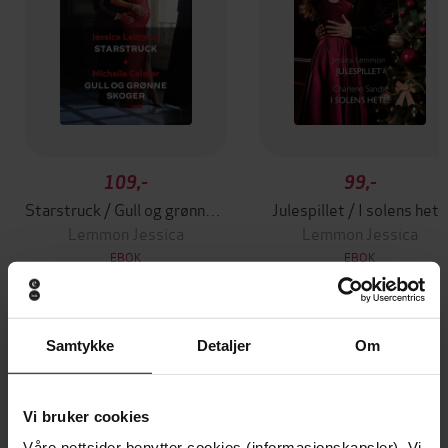
109,-
99,-
Starstruck / Gull og grønne skoger
Julespillet / I solens hete
Lemmon Jessica
Lemmon Jessica
EBOK
EBOK
Samtykke
Detaljer
Om
Andre har også kjøpt
Vi bruker cookies
Premium
Våre nettsider benytter cookies (informasjonskapsler). Vi