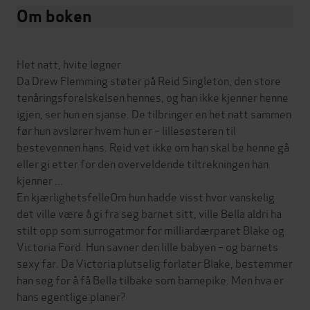
Om boken
Het natt, hvite løgner
Da Drew Flemming støter på Reid Singleton, den store
tenåringsforelskelsen hennes, og han ikke kjenner henne
igjen, ser hun en sjanse. De tilbringer en het natt sammen
før hun avslører hvem hun er – lillesøsteren til
bestevennen hans. Reid vet ikke om han skal be henne gå
eller gi etter for den overveldende tiltrekningen han
kjenner ...
En kjærlighetsfelleOm hun hadde visst hvor vanskelig
det ville være å gi fra seg barnet sitt, ville Bella aldri ha
stilt opp som surrogatmor for milliardærparet Blake og
Victoria Ford. Hun savner den lille babyen – og barnets
sexy far. Da Victoria plutselig forlater Blake, bestemmer
han seg for å få Bella tilbake som barnepike. Men hva er