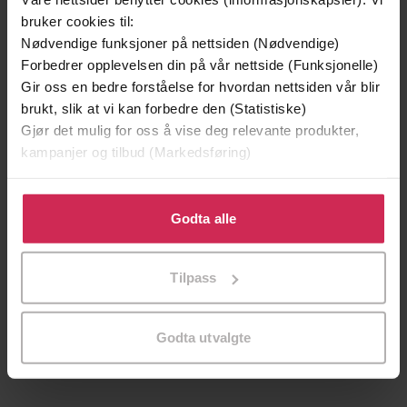
bruker cookies til:
Nødvendige funksjoner på nettsiden (Nødvendige)
Forbedrer opplevelsen din på vår nettside (Funksjonelle)
Gir oss en bedre forståelse for hvordan nettsiden vår blir
brukt, slik at vi kan forbedre den (Statistiske)
Gjør det mulig for oss å vise deg relevante produkter,
kampanjer og tilbud (Markedsføring)
Klikk på «Godta alle» for å gi oss ditt samtykke til å
bruke cookies for alle disse formålene. Du kan også
Godta alle
tilpasse ditt samtykke til spesifikke formål ved å klikke
229,-
149,-
på «Tilpass». Du kan når som helst trekke tilbake eller
Santorinis hemmelighet
Skriket
Tilpass
endre ditt samtykke.
Patricia Wilson
Jørn Lier Horst
EBOK
EBOK
Godta utvalgte