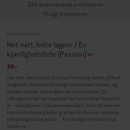
Få varsel ved ny bok av forfatteren
Legg til i ønskeliste
Lemmon Jessica
Het natt, hvite løgner / En
kjærlighetsfelle
(Passion)
99,-
Het natt, hvite løgner Da Drew Flemming støter på Reid
Singleton, den store tenåringsforelskelsen hennes, og
han ikke kjenner henne igjen, ser hun en sjanse. De
tilbringer en het natt sammen før hun avslører hvem hun
er – lillesøsteren til bestevennen hans. Reid vet ikke om
han skal be henne gå eller gi etter for den overveldende
tiltrekningen han kjenner ... En kjærlighetsfelleOm hun
hadde vis…