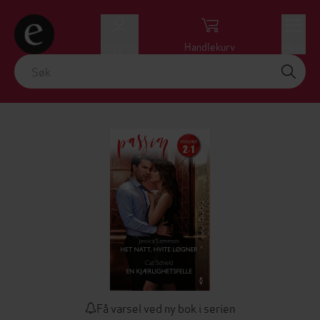
Logg inn
Handlekurv
Meny
Få varsel ved ny bok i serien