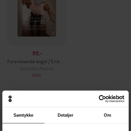
99,-
Forsvinnende engel / En kontrakt, to testamenter
Gonzalez Nadine
EBOK
Andre har også kjøpt
Samtykke
Detaljer
Om
Premium
Premium