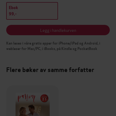
Ebok
99,-
Legg i handlekurven
Kan leses i våre gratis apper for iPhone/iPad og Android, i
webleser for Mac/PC, i iBooks, på Kindle og PocketBook
Flere bøker av samme forfatter