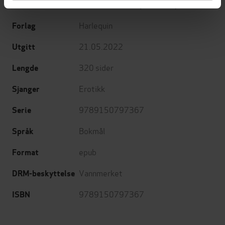
Gonzalez Nadine
(forfatter)
Forfattere
Harlequin
Forlag
21.05.2022
Utgitt
320
sider
Lengde
Erotikk
Sjanger
9789150797367
Serie
Bokmål
Språk
epub
Format
Vannmerket
DRM-beskyttelse
9789150797367
ISBN