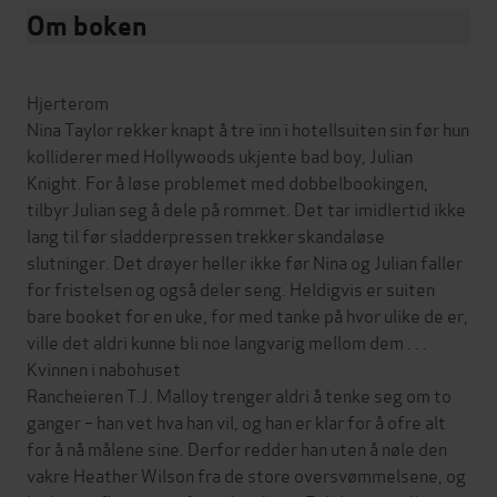
Om boken
Hjerterom
Nina Taylor rekker knapt å tre inn i hotellsuiten sin før hun
kolliderer med Hollywoods ukjente bad boy, Julian
Knight. For å løse problemet med dobbelbookingen,
tilbyr Julian seg å dele på rommet. Det tar imidlertid ikke
lang til før sladderpressen trekker skandaløse
slutninger. Det drøyer heller ikke før Nina og Julian faller
for fristelsen og også deler seng. Heldigvis er suiten
bare booket for en uke, for med tanke på hvor ulike de er,
ville det aldri kunne bli noe langvarig mellom dem . . .
Kvinnen i nabohuset
Rancheieren T.J. Malloy trenger aldri å tenke seg om to
ganger – han vet hva han vil, og han er klar for å ofre alt
for å nå målene sine. Derfor redder han uten å nøle den
vakre Heather Wilson fra de store oversvømmelsene, og