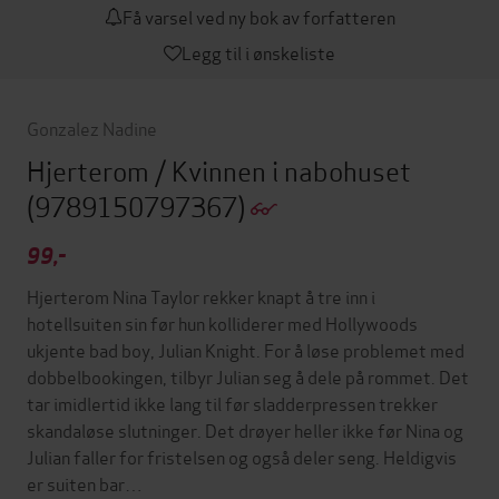
Få varsel ved ny bok av forfatteren
Legg til i ønskeliste
Gonzalez Nadine
Hjerterom / Kvinnen i nabohuset
(9789150797367)
99,-
Hjerterom Nina Taylor rekker knapt å tre inn i
hotellsuiten sin før hun kolliderer med Hollywoods
ukjente bad boy, Julian Knight. For å løse problemet med
dobbelbookingen, tilbyr Julian seg å dele på rommet. Det
tar imidlertid ikke lang til før sladderpressen trekker
skandaløse slutninger. Det drøyer heller ikke før Nina og
Julian faller for fristelsen og også deler seng. Heldigvis
er suiten bar…