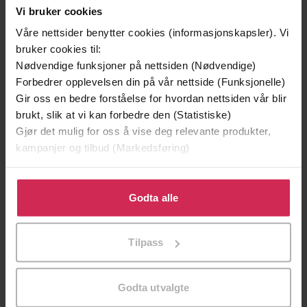
Vi bruker cookies
Våre nettsider benytter cookies (informasjonskapsler). Vi
bruker cookies til:
Nødvendige funksjoner på nettsiden (Nødvendige)
Forbedrer opplevelsen din på vår nettside (Funksjonelle)
Gir oss en bedre forståelse for hvordan nettsiden vår blir
brukt, slik at vi kan forbedre den (Statistiske)
Gjør det mulig for oss å vise deg relevante produkter,
kampanjer og tilbud (Markedsføring)
Klikk på «Godta alle» for å gi oss ditt samtykke til å
149,-
299,-
bruke cookies for alle disse formålene. Du kan også
Godta alle
En lykkelig familie
Et rikt menneske
tilpasse ditt samtykke til spesifikke formål ved å klikke
Stian Hjelvin Andersen
Stian Hjelvin Andersen
på «Tilpass». Du kan når som helst trekke tilbake eller
EBOK
EBOK
Tilpass
endre ditt samtykke.
Godta utvalgte