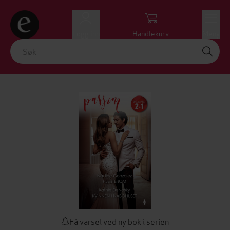
Logg inn
Handlekurv
Meny
Få varsel ved ny bok i serien