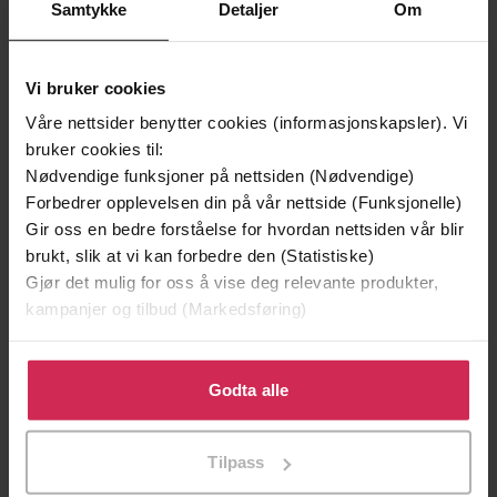
Vi anbefaler
Samtykke
Detaljer
Om
Vi bruker cookies
Våre nettsider benytter cookies (informasjonskapsler). Vi
bruker cookies til:
Nødvendige funksjoner på nettsiden (Nødvendige)
Forbedrer opplevelsen din på vår nettside (Funksjonelle)
Gir oss en bedre forståelse for hvordan nettsiden vår blir
brukt, slik at vi kan forbedre den (Statistiske)
Gjør det mulig for oss å vise deg relevante produkter,
79,-
109,-
kampanjer og tilbud (Markedsføring)
En lykkelig familie
Mysteriet på Capri
Klikk på «Godta alle» for å gi oss ditt samtykke til å
Stian Hjelvin Andersen
Anders De la Motte
bruke cookies for alle disse formålene. Du kan også
Godta alle
EBOK
EBOK
tilpasse ditt samtykke til spesifikke formål ved å klikke
på «Tilpass». Du kan når som helst trekke tilbake eller
Tilpass
endre ditt samtykke.