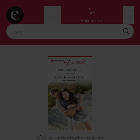
Logg inn
Handlekurv
Meny
Få varsel ved ny bok i serien