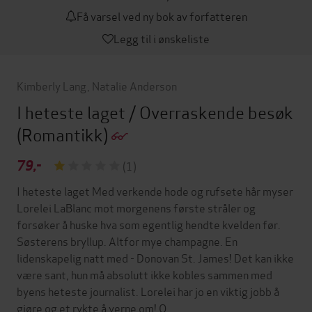
Få varsel ved ny bok av forfatteren
Legg til i ønskeliste
Kimberly Lang
,
Natalie Anderson
I heteste laget / Overraskende besøk
(Romantikk)
79,-
(1)
I heteste laget Med verkende hode og rufsete hår myser
Lorelei LaBlanc mot morgenens første stråler og
forsøker å huske hva som egentlig hendte kvelden før.
Søsterens bryllup. Altfor mye champagne. En
lidenskapelig natt med - Donovan St. James! Det kan ikke
være sant, hun må absolutt ikke kobles sammen med
byens heteste journalist. Lorelei har jo en viktig jobb å
gjøre og et rykte å verne om! O…