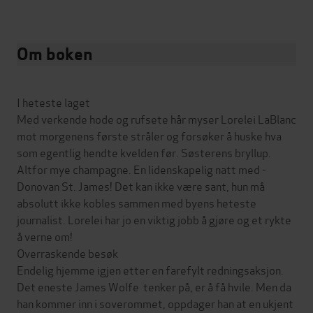
Om boken
I heteste laget
Med verkende hode og rufsete hår myser Lorelei LaBlanc
mot morgenens første stråler og forsøker å huske hva
som egentlig hendte kvelden før. Søsterens bryllup.
Altfor mye champagne. En lidenskapelig natt med -
Donovan St. James! Det kan ikke være sant, hun må
absolutt ikke kobles sammen med byens heteste
journalist. Lorelei har jo en viktig jobb å gjøre og et rykte
å verne om!
Overraskende besøk
Endelig hjemme igjen etter en farefylt redningsaksjon.
Det eneste James Wolfe tenker på, er å få hvile. Men da
han kommer inn i soverommet, oppdager han at en ukjent