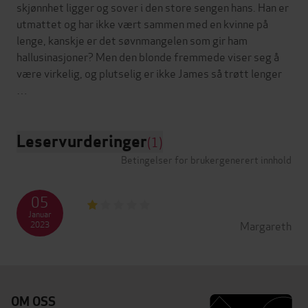
skjønnhet ligger og sover i den store sengen hans. Han er
utmattet og har ikke vært sammen med en kvinne på
lenge, kanskje er det søvnmangelen som gir ham
hallusinasjoner? Men den blonde fremmede viser seg å
være virkelig, og plutselig er ikke James så trøtt lenger
Leservurderinger
(1)
Betingelser for brukergenerert innhold
05
Januar
Margareth
2023
OM OSS