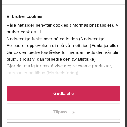
Vi bruker cookies
Våre nettsider benytter cookies (informasjonskapsler). Vi
bruker cookies til:
Nødvendige funksjoner på nettsiden (Nødvendige)
Forbedrer opplevelsen din på vår nettside (Funksjonelle)
Gir oss en bedre forståelse for hvordan nettsiden vår blir
brukt, slik at vi kan forbedre den (Statistiske)
Gjør det mulig for oss å vise deg relevante produkter,
199,-
349,-
kampanjer og tilbud (Markedsføring)
Minnesota
Utskudd
Jo Nesbø
Jørn Lier Horst
Klikk på «Godta alle» for å gi oss ditt samtykke til å
EBOK
EBOK
bruke cookies for alle disse formålene. Du kan også
Godta alle
tilpasse ditt samtykke til spesifikke formål ved å klikke
på «Tilpass». Du kan når som helst trekke tilbake eller
Tilpass
endre ditt samtykke.
Karena Rose
(forfatter),
Charlotte
Forfattere