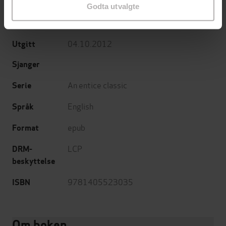
Brontë
(annet)
Godta utvalgte
Piatkus
Forlag
04.10.2012
Utgitt
Sjanger
An entice classic
Serie
English
Språk
epub
Format
LCP
DRM-
beskyttelse
9781405523035
ISBN
Om boken