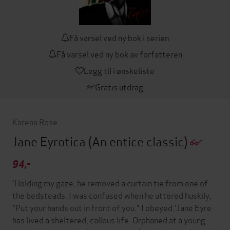
Få varsel ved ny bok i serien
Få varsel ved ny bok av forfatteren
Legg til i ønskeliste
Gratis utdrag
Karena Rose
Jane Eyrotica
(An entice classic)
94,-
'Holding my gaze, he removed a curtain tie from one of
the bedsteads. I was confused when he uttered huskily,
"Put your hands out in front of you." I obeyed.'Jane Eyre
has lived a sheltered, callous life. Orphaned at a young