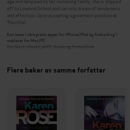
age and despised by her remaining family, she is shipped
off to Lowood School and can only dream of tenderness
and affection. Upon accepting a governess position at
Thornfiel…
Kan leses i våre gratis apper for iPhone/iPad og Android og i
webleser for Mac/PC
Kan leses i iBooks, på PC, Kindle og PocketBook
Flere bøker av samme forfatter