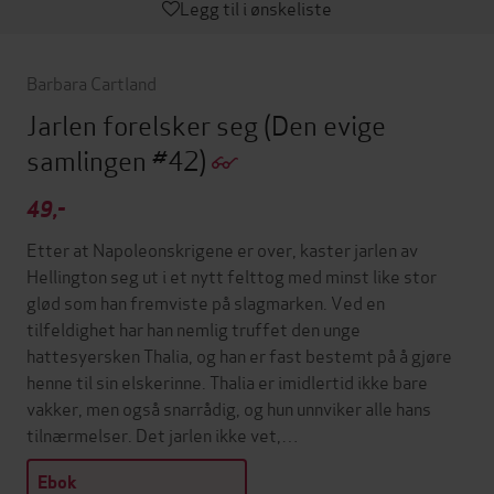
Legg til i ønskeliste
Barbara Cartland
Jarlen forelsker seg
(Den evige
samlingen #42)
49,-
Etter at Napoleonskrigene er over, kaster jarlen av
Hellington seg ut i et nytt felttog med minst like stor
glød som han fremviste på slagmarken. Ved en
tilfeldighet har han nemlig truffet den unge
hattesyersken Thalia, og han er fast bestemt på å gjøre
henne til sin elskerinne. Thalia er imidlertid ikke bare
vakker, men også snarrådig, og hun unnviker alle hans
tilnærmelser. Det jarlen ikke vet,…
Ebok