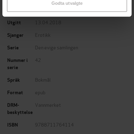
Godta utvalgte
Saga Egmont
Forlag
13.04.2018
Utgitt
Erotikk
Sjanger
Den evige samlingen
Serie
42
Nummer i
serie
Bokmål
Språk
epub
Format
Vannmerket
DRM-
beskyttelse
9788711764114
ISBN