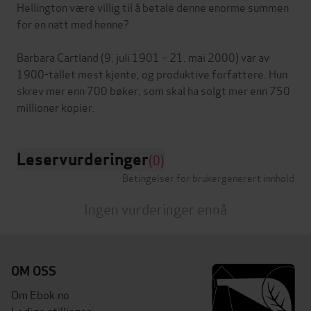
Hellington være villig til å betale denne enorme summen
for en natt med henne?
Barbara Cartland (9. juli 1901 – 21. mai 2000) var av
1900-tallet mest kjente, og produktive forfattere. Hun
skrev mer enn 700 bøker, som skal ha solgt mer enn 750
Leservurderinger
(0)
Betingelser for brukergenerert innhold
Ingen vurderinger ennå
OM OSS
Om Ebok.no
Ledige stillinger