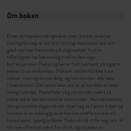
Om boken
Etter at Napoleonskrigene er over, kaster jarlen av
Hellington seg ut i et nytt felttog med minst like stor
glød som han fremviste på slagmarken. Ved en
tilfeldighet har han nemlig truffet den unge
hattesyersken Thalia, og han er fast bestemt på å gjøre
henne til sin elskerinne. Thalia er imidlertid ikke bare
vakker, men også snarrådig, og hun unnviker alle hans
tilnærmelser. Det jarlen ikke vet, er at hun ikke er noen
vanlig syerske. Thalia føler seg på sin side svært så
sikker på at hun kan mestre situasjonen. Men så kommer
den grusomme dagen da det viser seg at farens frihet og
morens liv er avhengig av at hun kan skaffe til veie ett
tusind pund. Spørgsmålene Thalia nå må stille seg selv, er
om noe offer kan være for stort, og vil jarlen av