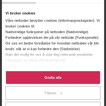
Vi bruker cookies
Våre nettsider benytter cookies (informasjonskapsler). Vi
bruker cookies til:
Nødvendige funksjoner på nettsiden (Nødvendige)
Forbedrer opplevelsen din på vår nettside (Funksjonelle)
Gir oss en bedre forståelse for hvordan nettsiden vår blir
brukt, slik at vi kan forbedre den (Statistiske)
Gjør det mulig for oss å vise deg relevante produkter,
249,-
218,-
kampanjer og tilbud (Markedsføring)
Stormens søster
Atlas
Lucinda Riley
Lucinda Riley
Klikk på «Godta alle» for å gi oss ditt samtykke til å
EBOK
EBOK
bruke cookies for alle disse formålene. Du kan også
Godta alle
tilpasse ditt samtykke til spesifikke formål ved å klikke
på «Tilpass». Du kan når som helst trekke tilbake eller
Tilpass
endre ditt samtykke.
Barbara Cartland
(forfatter),
Vebjørg
Forfattere
Skjelmerud
(oversetter)