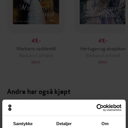
49,-
49,-
Markiens veddemål
Hertugen og alvepiken
Barbara Cartland
Barbara Cartland
EBOK
EBOK
Andre har også kjøpt
Samtykke
Detaljer
Om