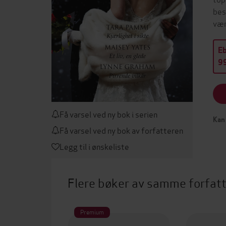
bes
vær
E
99
Få varsel ved ny bok i serien
Kan 
Få varsel ved ny bok av forfatteren
Legg til i ønskeliste
Flere bøker av samme forfat
Premium