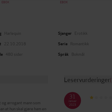
EBOK
EBOK
Harlequin
Erotikk
g
Sjanger
22.10.2018
Romantikk
t
Serie
480
sider
Bokmål
de
Språk
Leservurderinger
(
31
Januar
et og arrogant mann som
2023
an at hun skal gjøre ham en