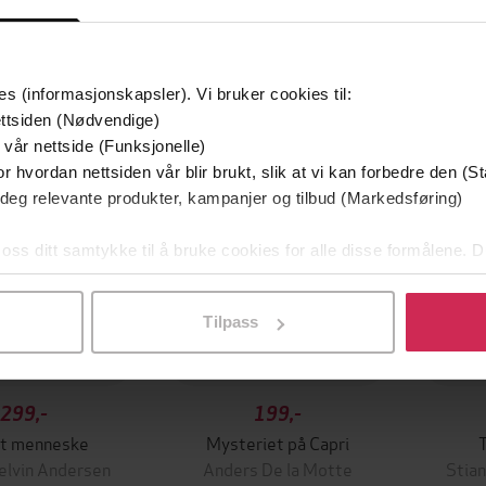
Første gang på tilbud
Premi
es (informasjonskapsler). Vi bruker cookies til:
Vi anbefaler
ttsiden (Nødvendige)
 vår nettside (Funksjonelle)
r hvordan nettsiden vår blir brukt, slik at vi kan forbedre den (St
 deg relevante produkter, kampanjer og tilbud (Markedsføring)
 oss ditt samtykke til å bruke cookies for alle disse formålene. D
l ved å klikke på «Tilpass». Du kan når som helst trekke tilbake
Tilpass
299,-
199,-
kt menneske
Mysteriet på Capri
T
jelvin Andersen
Anders De la Motte
Stian