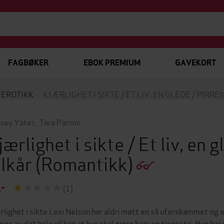
FAGBØKER
EBOK PREMIUM
GAVEKORT
EROTIKK
KJÆRLIGHET I SIKTE / ET LIV, EN GLEDE / PIRR
sey Yates
,
Tara Pammi
jærlighet i sikte / Et liv, en 
ilkår
(Romantikk)
,-
(1)
rlighet i sikte Lexi Nelson har aldri møtt en så uforskammet og
pen av det hele vil han at hun skal gjøre ham en tjeneste. Hun har