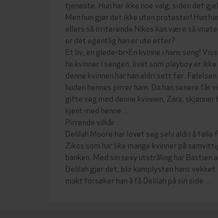
tjeneste. Hun har ikke noe valg, siden det gj
Men hun gjør det ikke uten protester! Hun ha
ellers så irriterende Nikos kan være så imø
er det egentlig han er ute etter?
Et liv, en glede<br>En kvinne i hans seng! Viss
ha kvinner i sengen, livet som playboy er ikke
denne kvinnen har han aldri sett før. Følelse
huden hennes pirrer ham. Da han senere får vit
gifte seg med denne kvinnen, Zara, skjønner 
kjent med henne ...
Pirrende vilkår
Delilah Moore har lovet seg selv aldri å falle
Zikos som har like mange kvinner på samvitti
banken. Med sin sexy utstråling har Bastien al
Delilah gjør det, blir kamplysten hans vekke