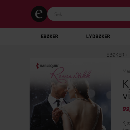
EBØKER
LYDBØKER
EBØKER
Mai
K
v
99
Kjæ
top