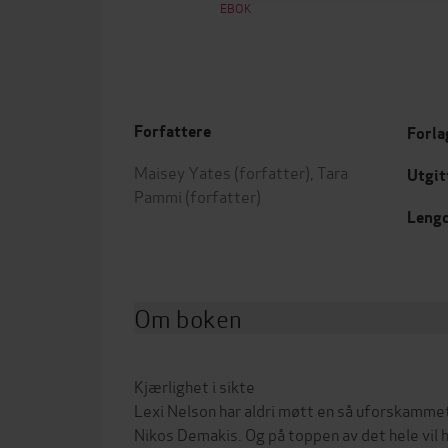
EBOK
Forfattere
Forla
Maisey Yates
(forfatter),
Tara
Utgit
Pammi
(forfatter)
Leng
Om boken
Kjærlighet i sikte
Lexi Nelson har aldri møtt en så uforskamm
Nikos Demakis. Og på toppen av det hele vil h