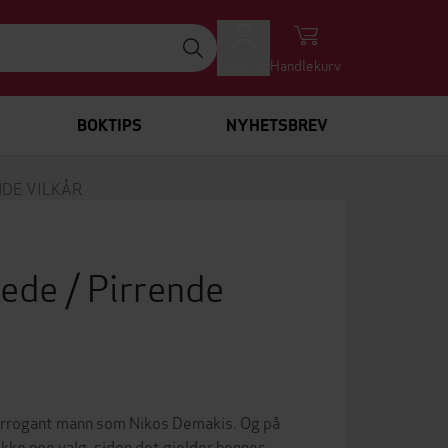
Logg inn
Handlekurv
BOKTIPS
NYHETSBREV
ENDE VILKÅR
glede / Pirrende
 arrogant mann som Nikos Demakis. Og på
 ikke noe valg, siden det gjelder hennes