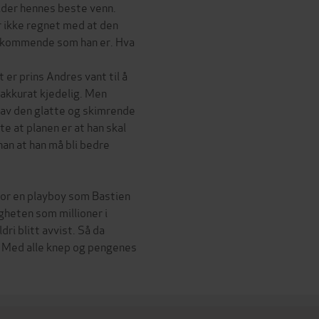
elder hennes beste venn.
r ikke regnet med at den
tekommende som han er. Hva
t er prins Andres vant til å
 akkurat kjedelig. Men
n av den glatte og skimrende
e at planen er at han skal
han at han må bli bedre
 for en playboy som Bastien
gheten som millioner i
dri blitt avvist. Så da
t. Med alle knep og pengenes