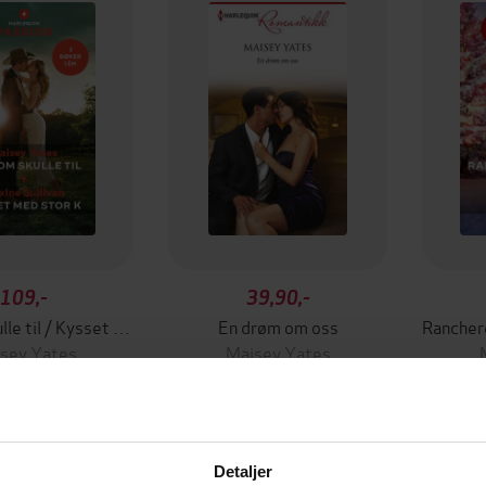
109,-
39,90,-
Alt som skulle til / Kysset med stor K
En drøm om oss
sey Yates
Maisey Yates
EBOK
EBOK
Detaljer