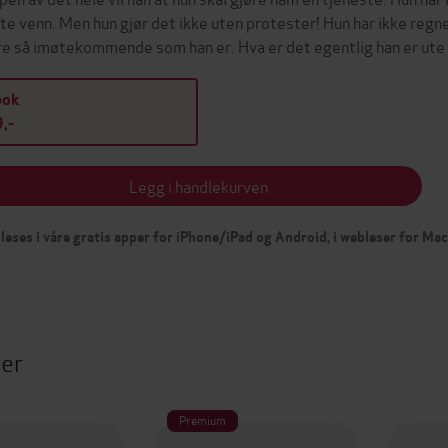
te venn. Men hun gjør det ikke uten protester! Hun har ikke regne
e så imøtekommende som han er. Hva er det egentlig han er ut
bok
,-
Legg i handlekurven
leses i våre gratis apper for iPhone/iPad og Android, i webleser for Ma
ter
Premium