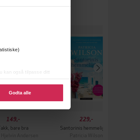
um
atistiske)
u kan også tilpasse ditt
 eller endre ditt samtykke.
Godta alle
149,-
229,-
akk, bare bra
Santorinis hemmelighet
 Hjelvin Andersen
Patricia Wilson