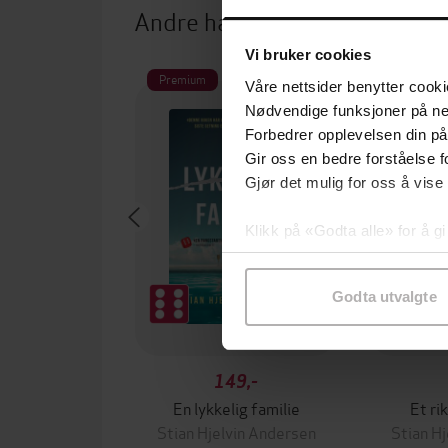
Andre har også kjøpt
Vi bruker cookies
Premium
Premium
Våre nettsider benytter cooki
Nødvendige funksjoner på ne
Forbedrer opplevelsen din på
Gir oss en bedre forståelse fo
Gjør det mulig for oss å vise
Klikk på «Godta alle» for å gi
samtykke til spesifikke formå
Godta utvalgte
149,-
En lykkelig familie
Et ri
Stian Hjelvin Andersen
Stian H