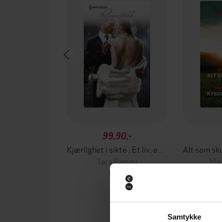
99,90,-
Kjærlighet i sikte ; Et liv, en glede ; Pirrende vilkår
Tara Pammi
Mai
EBOK
Samtykke