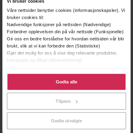
Vi bruker cookies
Våre nettsider benytter cookies (informasjonskapsler). Vi
bruker cookies til:
Nødvendige funksjoner på nettsiden (Nødvendige)
Forbedrer opplevelsen din på vår nettside (Funksjonelle)
Gir oss en bedre forståelse for hvordan nettsiden vår blir
brukt, slik at vi kan forbedre den (Statistiske)
Gjør det mulig for oss å vise deg relevante produkter,
kampanjer og tilbud (Markedsføring)
Klikk på «Godta alle» for å gi oss ditt samtykke til å
129,-
129,-
bruke cookies for alle disse formålene. Du kan også
Godta alle
Minnesota
Utskudd
tilpasse ditt samtykke til spesifikke formål ved å klikke
Jo Nesbø
Jørn Lier Horst
på «Tilpass». Du kan når som helst trekke tilbake eller
Tilpass
endre ditt samtykke.
EBOK
EBOK
Godta utvalgte