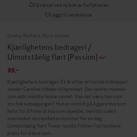
Få varsel ved ny bok av forfatteren
Legg til i ønskeliste
Dunlop Barbara
,
Rock Joanne
Kjærlighetens bedrageri /
Uimotståelig flørt
(Passion)
99,-
Kjærlighetens bedrageri Et år etter at hun ble kidnappet,
vender Caroline tilbake til hjemmet. Der venter mannen
som aldri meldte henne savnet. Kan det være han som
sto bak kidnappingen? Hun er innstilt på å gjøre hva som
helst for å finne ut hva som skjedde, men blir svært
overrasket da sannheten kommer for en dag ...
Uimotståelig flørt Travis Jacobs flykter fra familiens
press for å leve som…