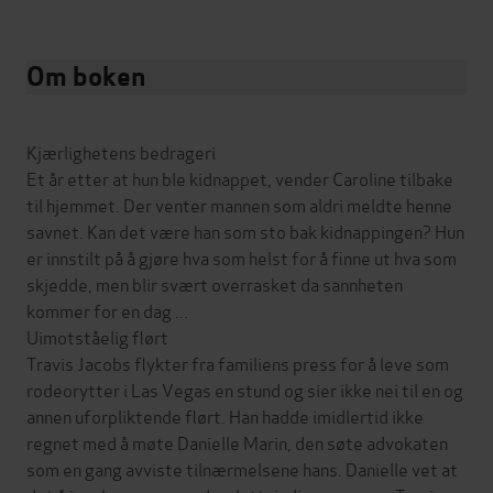
Om boken
Kjærlighetens bedrageri
Et år etter at hun ble kidnappet, vender Caroline tilbake
til hjemmet. Der venter mannen som aldri meldte henne
savnet. Kan det være han som sto bak kidnappingen? Hun
er innstilt på å gjøre hva som helst for å finne ut hva som
skjedde, men blir svært overrasket da sannheten
kommer for en dag ...
Uimotståelig flørt
Travis Jacobs flykter fra familiens press for å leve som
rodeorytter i Las Vegas en stund og sier ikke nei til en og
annen uforpliktende flørt. Han hadde imidlertid ikke
regnet med å møte Danielle Marin, den søte advokaten
som en gang avviste tilnærmelsene hans. Danielle vet at