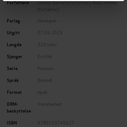
Dunlop Barbara
(forfatter),
Rock Joanne
Forfattere
(forfatter)
Harlequin
Forlag
07.09.2019
Utgitt
320
sider
Lengde
Erotikk
Sjanger
Passion
Serie
Bokmål
Språk
epub
Format
Vannmerket
DRM-
beskyttelse
9789150745627
ISBN