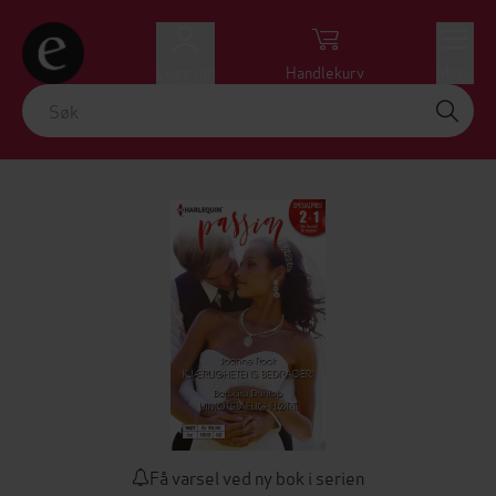
Logg inn
Handlekurv
Meny
Få varsel ved ny bok i serien