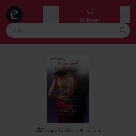
Logg inn
Handlekurv
Meny
Få varsel ved ny bok i serien