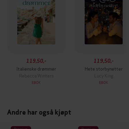
119,50,-
119,50,-
Italienske drømmer
Hete storbynetter
Rebecca Winters
Lucy King
EBOK
EBOK
Andre har også kjøpt
Premium
Premium