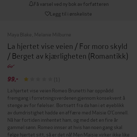
Få varsel ved ny bok av forfatteren
Legg til i ønskeliste
Maya Blake
,
Melanie Milburne
La hjertet vise veien / For moro skyld
/ Berget av kjærligheten
(Romantikk)
99,-
(1)
La hjertet vise veien Romeo Brunetti har oppnådd
fremgang i forretningsverdenen gjennom konsekvent å
stenge av for følelser. Bortsett fra da han i et øyeblikk
av dumdristighet hadde en affære med Maisie O’Connell.
Nå har fortiden innhentet ham, og med det en fire år
gammel sønn. Romeo innser at hvis han noen gang skal
følge hjertet sitt, så er det nå! Men Maisie virker ikke like