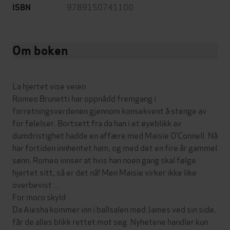
9789150741100
ISBN
Om boken
La hjertet vise veien
Romeo Brunetti har oppnådd fremgang i
forretningsverdenen gjennom konsekvent å stenge av
for følelser. Bortsett fra da han i et øyeblikk av
dumdristighet hadde en affære med Maisie O’Connell. Nå
har fortiden innhentet ham, og med det en fire år gammel
sønn. Romeo innser at hvis han noen gang skal følge
hjertet sitt, så er det nå! Men Maisie virker ikke like
overbevist ...
For moro skyld
Da Aiesha kommer inn i ballsalen med James ved sin side,
får de alles blikk rettet mot seg. Nyhetene handler kun