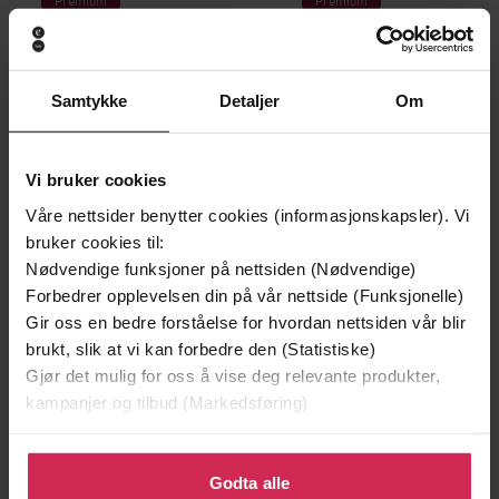
Samtykke
Detaljer
Om
Vi bruker cookies
Våre nettsider benytter cookies (informasjonskapsler). Vi
bruker cookies til:
Nødvendige funksjoner på nettsiden (Nødvendige)
Forbedrer opplevelsen din på vår nettside (Funksjonelle)
Gir oss en bedre forståelse for hvordan nettsiden vår blir
149,-
299,-
brukt, slik at vi kan forbedre den (Statistiske)
En lykkelig familie
Et rikt menneske
Gjør det mulig for oss å vise deg relevante produkter,
Stian Hjelvin Andersen
Stian Hjelvin Andersen
kampanjer og tilbud (Markedsføring)
EBOK
EBOK
Klikk på «Godta alle» for å gi oss ditt samtykke til å
bruke cookies for alle disse formålene. Du kan også
Godta alle