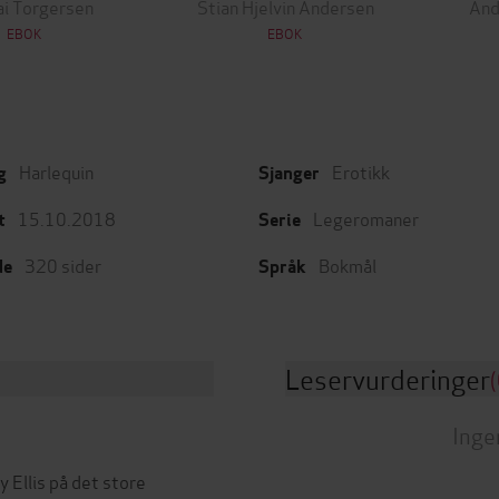
ai Torgersen
Stian Hjelvin Andersen
And
EBOK
EBOK
Harlequin
Erotikk
g
Sjanger
15.10.2018
Legeromaner
t
Serie
320
sider
Bokmål
de
Språk
Leservurderinger
(
Inge
y Ellis på det store