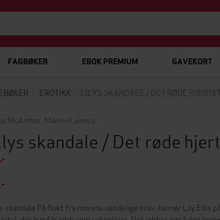
FAGBØKER
EBOK PREMIUM
GAVEKORT
EBØKER
EROTIKK
LILYS SKANDALE / DET RØDE HJERTE
na McArthur
,
Marion Lennox
ilys skandale / Det røde hjer
,-
ys skandale På flukt fra morens uendelige krav, havner Lily Ellis
pital, der hun får jobb som sykepleier. Der jobber også den hem