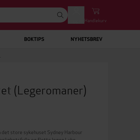
Logg inn
Handlekurv
BOKTIPS
NYHETSBREV
T
tet
(Legeromaner)
 på det store sykehuset Sydney Harbour
melighetsfulle og flotte legen Luke