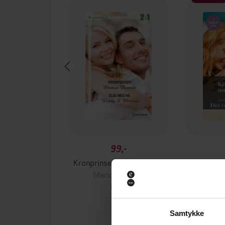
99,-
Kronprinsen / Elsk meg nå
Marion Lennox
Fion
EBOK
Samtykke