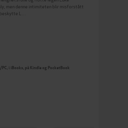
ily, men denne intimiteten blir misforstått
å beskytte L…
c/PC, i iBooks, på Kindle og PocketBook
Pr