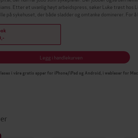
liams. Etter et uvanlig høyt arbeidspress, søker Luke trøst hos L
alle på sykehuset, der både sladder og omtanke dominerer. For 
bok
,-
Legg i handlekurven
leses i våre gratis apper for iPhone/iPad og Android, i webleser for Ma
ter