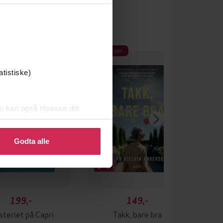
 gang på tilbud
Premium
 anbefaler
atistiske)
u kan også tilpasse ditt
 eller endre ditt samtykke.
Godta alle
199,-
149,-
teriet på Capri
Takk, bare bra