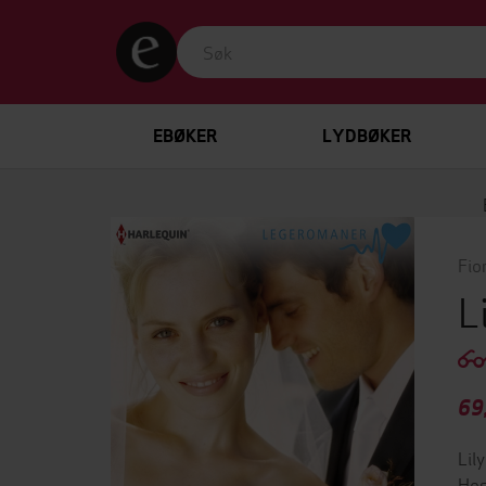
EBØKER
LYDBØKER
Fio
L
69
Lil
Hos