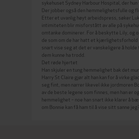
sykehuset Sydney Harbour Hospital, der hun 
Der jobber også den hemmelighetsfulle og fl
Etter et uvanlig høyt arbeidspress, søker Lu
intimiteten blir misforstått av alle på sykeh
omtanke dominerer. For å beskytte Lily, og og
de som om de har hatt et kjærlighetsforhold 
snart vise seg at det er vanskeligere å holde
dem kunne ha trodd.
Det røde hjertet
Han skjuler en tung hemmelighet bak det munt
Harry St Claire gjør alt han kan for å virke gl
seg fint, men narrer likevel ikke jordmoren 
av de beste legene som finnes, men han er og
hemmelighet – noe han snart ikke klarer å bær