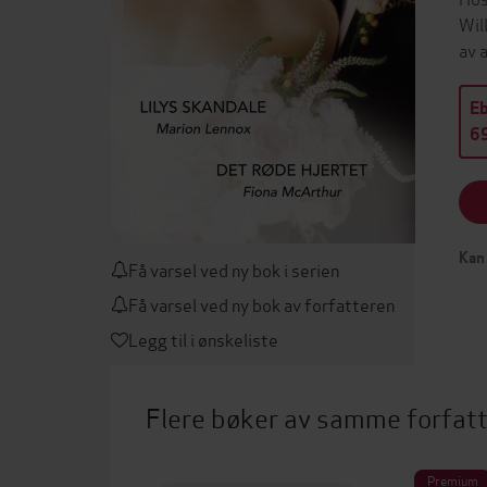
Wil
av 
E
69
Kan 
Få varsel ved ny bok i serien
Få varsel ved ny bok av forfatteren
Legg til i ønskeliste
Flere bøker av samme forfat
Premium