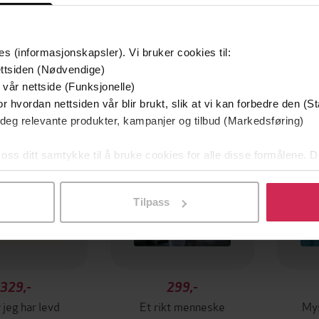
es (informasjonskapsler). Vi bruker cookies til:
ttsiden (Nødvendige)
Premium
Første
 vår nettside (Funksjonelle)
er
Vi
r hvordan nettsiden vår blir brukt, slik at vi kan forbedre den (St
 deg relevante produkter, kampanjer og tilbud (Markedsføring)
 oss ditt samtykke til å bruke cookies for alle disse formålene. D
l ved å klikke på «Tilpass». Du kan når som helst trekke tilbake
Tilpass
329,-
299,-
 jeg har levd
Et rikt menneske
Mys