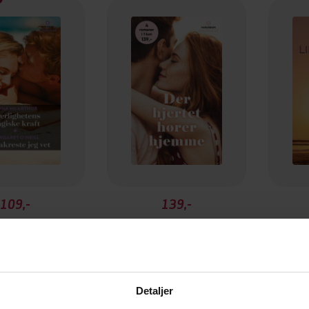
109,-
139,-
Kjærlighetens magiske kraft ; Det vakreste jeg vet
Der hjertet hører hjemme
Lide
a McArthur
Fiona McArthur
EBOK
EBOK
Detaljer