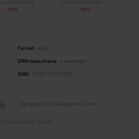
ers De la Motte
Stian Hjelvin Andersen
EBOK
EBOK
epub
Format
Vannmerket
DRM-beskyttelse
9789150732085
ISBN
Betingelser for brukergenerert innhold
0)
n vurderinger ennå