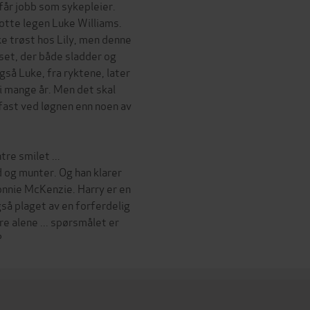
får jobb som sykepleier.
otte legen Luke Williams.
ke trøst hos Lily, men denne
uset, der både sladder og
så Luke, fra ryktene, later
i mange år. Men det skal
 fast ved løgnen enn noen av
re smilet ...
ad og munter. Og han klarer
Bonnie McKenzie. Harry er en
så plaget av en forferdelig
e alene ... spørsmålet er