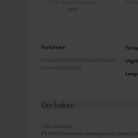
Stian Hjelvin Andersen
Nikol
EBOK
Forfattere
Forla
Fiona McArthur
(forfatter),
Marion
Utgit
Lennox
(forfatter)
Leng
Om boken
Lilys skandale
På flukt fra morens uendelige krav, havner Lil