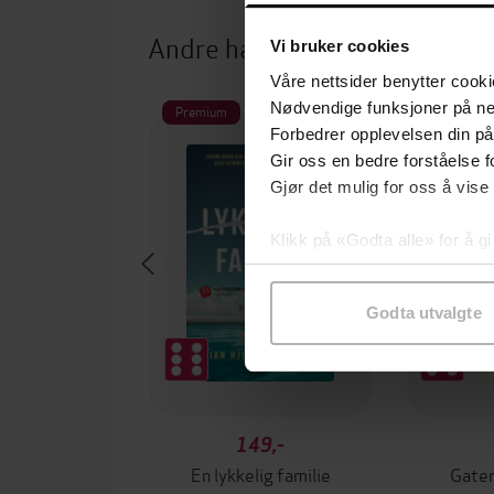
Andre har også kjøpt
Vi bruker cookies
Våre nettsider benytter cooki
Nødvendige funksjoner på ne
Premium
Premium
Forbedrer opplevelsen din på
Vi anbefal
Gir oss en bedre forståelse fo
Gjør det mulig for oss å vise
Klikk på «Godta alle» for å gi
samtykke til spesifikke formå
Godta utvalgte
149,-
En lykkelig familie
Gater