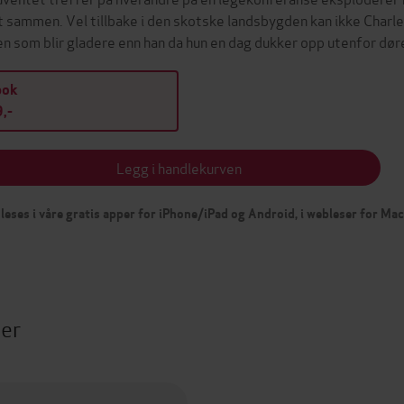
t sammen. Vel tillbake i den skotske landsbygden kan ikke Charles
en som blir gladere enn han da hun en dag dukker opp utenfor dø
bok
,-
Legg i handlekurven
leses i våre gratis apper for iPhone/iPad og Android, i webleser for Ma
ter