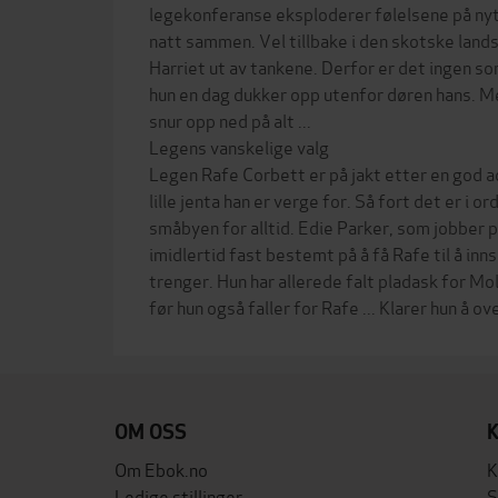
legekonferanse eksploderer følelsene på nytt
natt sammen. Vel tillbake i den skotske land
Harriet ut av tankene. Derfor er det ingen so
hun en dag dukker opp utenfor døren hans. Me
snur opp ned på alt ...
Legens vanskelige valg
Legen Rafe Corbett er på jakt etter en god ad
lille jenta han er verge for. Så fort det er i or
småbyen for alltid. Edie Parker, som jobber p
imidlertid fast bestemt på å få Rafe til å inn
trenger. Hun har allerede falt pladask for Moll
OM OSS
Om Ebok.no
K
Ledige stillinger
S