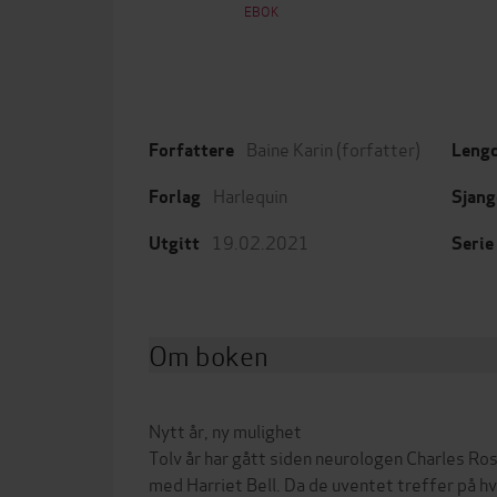
EBOK
Baine Karin
(forfatter)
Forfattere
Leng
Harlequin
Forlag
Sjang
19.02.2021
Utgitt
Serie
Om boken
Nytt år, ny mulighet
Tolv år har gått siden neurologen Charles Ro
med Harriet Bell. Da de uventet treffer på h