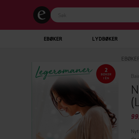
EBØKER
LYDBØKER
EBØKE
Bai
N
(
99
Nyt
de 