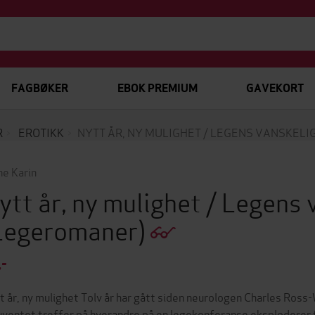
FAGBØKER
EBOK PREMIUM
GAVEKORT
R
EROTIKK
NYTT ÅR, NY MULIGHET / LEGENS VANSKELI
ne Karin
ytt år, ny mulighet / Legens 
Legeromaner)
,-
t år, ny mulighet Tolv år har gått siden neurologen Charles Ross
uventet treffer på hverandre på en legekonferanse eksploderer fø