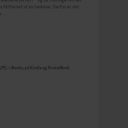
 få Harriet ut av tankene. Derfor er det
re…
c/PC, i iBooks, på Kindle og PocketBook