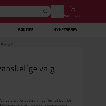
Logg inn
Handlekurv
BOKTIPS
NYHETSBREV
GE VALG
vanskelige valg
-Wylde brøt forlovelsen med Harriet Bell. Da
lelsene på nytt – og de tilbringer en het