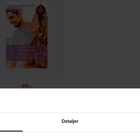
99,-
Saltvannskyss / Med lykken i hånden
Baine Karin
EBOK
Detaljer