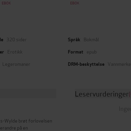
EBOK
EBOK
320
sider
Bokmål
de
Språk
Erotikk
epub
er
Format
Legeromaner
Vannmerke
DRM-beskyttelse
Leservurderinger
(
Inge
ss-Wylde brøt forlovelsen
verandre på en