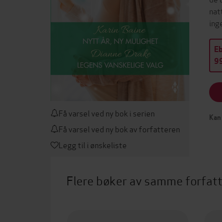
nat
ing
E
99
Få varsel ved ny bok i serien
Kan 
Få varsel ved ny bok av forfatteren
Legg til i ønskeliste
Flere bøker av samme forfat