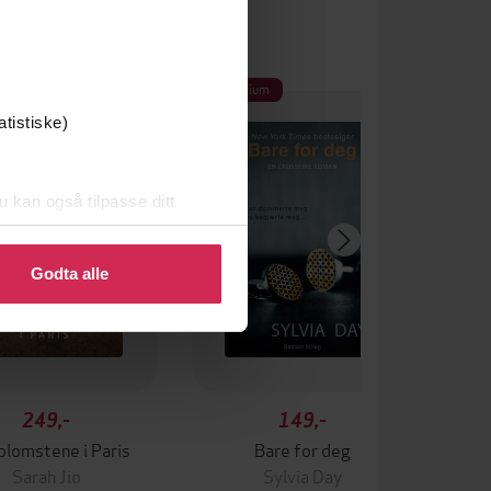
Premium
atistiske)
u kan også tilpasse ditt
 eller endre ditt samtykke.
Godta alle
249,-
149,-
 blomstene i Paris
Bare for deg
Sarah Jio
Sylvia Day