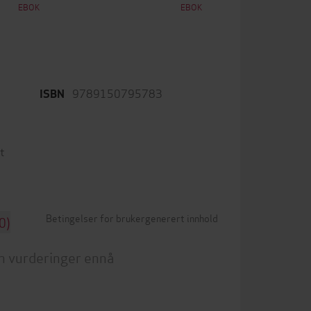
EBOK
EBOK
9789150795783
ISBN
t
Betingelser for brukergenerert innhold
0)
n vurderinger ennå