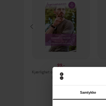
99,-
Kjærlighet og demoner / Hvis drømmen blir sann
Baine Karin
EBOK
Samtykke