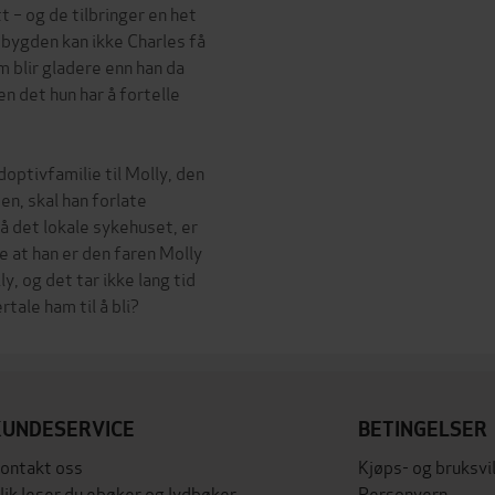
 – og de tilbringer en het
sbygden kan ikke Charles få
m blir gladere enn han da
n det hun har å fortelle
optivfamilie til Molly, den
den, skal han forlate
å det lokale sykehuset, er
se at han er den faren Molly
y, og det tar ikke lang tid
KUNDESERVICE
BETINGELSER
ontakt oss
Kjøps- og bruksvi
lik leser du ebøker og lydbøker
Personvern