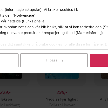
es (informasjonskapsler). Vi bruker cookies til:
ttsiden (Nødvendige)
 vår nettside (Funksjonelle)
r hvordan nettsiden vår blir brukt, slik at vi kan forbedre den (St
 deg relevante produkter, kampanjer og tilbud (Markedsføring)
 oss ditt samtykke til å bruke cookies for alle disse formålene. D
l ved å klikke på «Tilpass». Du kan når som helst trekke tilbake
Tilpass
229,-
299,-
Heksen
Nådeløs kjærlighet
Alle
la Läckberg
Colleen Hoover