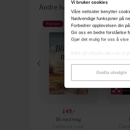
Vi bruker cookies
Andre har også kjøpt
Våre nettsider benytter cooki
Nødvendige funksjoner på ne
Premium
Forbedrer opplevelsen din på
Gir oss en bedre forståelse fo
Gjør det mulig for oss å vise
Klikk på «Godta alle» for å gi
samtykke til spesifikke formå
Godta utvalgte
149,-
Bli med meg
Catherine Isaac
Camil