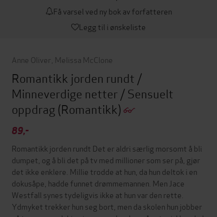
Få varsel ved ny bok av forfatteren
Legg til i ønskeliste
Anne Oliver
,
Melissa McClone
Romantikk jorden rundt /
Minneverdige netter / Sensuelt
oppdrag
(Romantikk)
89,-
Romantikk jorden rundt Det er aldri særlig morsomt å bli
dumpet, og å bli det på tv med millioner som ser på, gjør
det ikke enklere. Millie trodde at hun, da hun deltok i en
dokusåpe, hadde funnet drømmemannen. Men Jace
Westfall synes tydeligvis ikke at hun var den rette.
Ydmyket trekker hun seg bort, men da skolen hun jobber