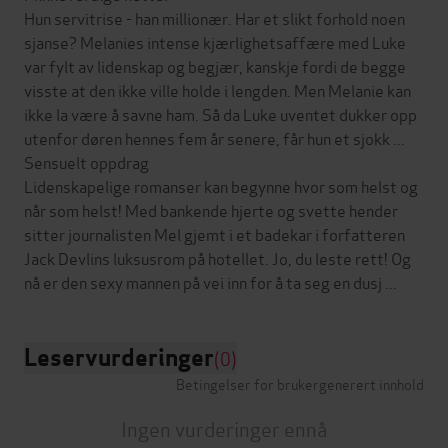
Hun servitrise - han millionær. Har et slikt forhold noen
sjanse? Melanies intense kjærlighetsaffære med Luke
var fylt av lidenskap og begjær, kanskje fordi de begge
visste at den ikke ville holde i lengden. Men Melanie kan
ikke la være å savne ham. Så da Luke uventet dukker opp
utenfor døren hennes fem år senere, får hun et sjokk ...
Sensuelt oppdrag
Lidenskapelige romanser kan begynne hvor som helst og
når som helst! Med bankende hjerte og svette hender
sitter journalisten Mel gjemt i et badekar i forfatteren
Jack Devlins luksusrom på hotellet. Jo, du leste rett! Og
Leservurderinger
(0)
Betingelser for brukergenerert innhold
Ingen vurderinger ennå