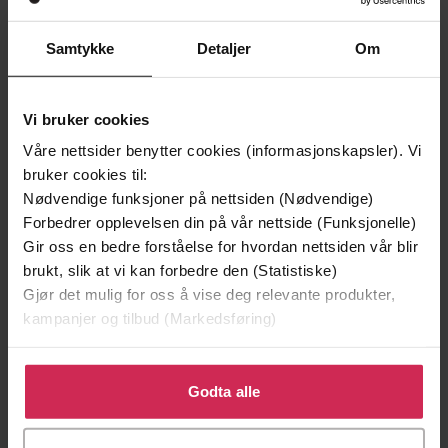
Samtykke
Detaljer
Om
Vi bruker cookies
Våre nettsider benytter cookies (informasjonskapsler). Vi
bruker cookies til:
Nødvendige funksjoner på nettsiden (Nødvendige)
Forbedrer opplevelsen din på vår nettside (Funksjonelle)
Gir oss en bedre forståelse for hvordan nettsiden vår blir
brukt, slik at vi kan forbedre den (Statistiske)
Gjør det mulig for oss å vise deg relevante produkter,
39,-
49,-
kampanjer og tilbud (Markedsføring)
Forbudt lidenskap
Æresordet
Kitty Summers
Annikki Øvergård
Klikk på «Godta alle» for å gi oss ditt samtykke til å
EBOK
EBOK
bruke cookies for alle disse formålene. Du kan også
Godta alle
tilpasse ditt samtykke til spesifikke formål ved å klikke
på «Tilpass». Du kan når som helst trekke tilbake eller