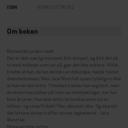
9789150736762
ISBN
Om boken
Romantikk jorden rundt
Det er aldri særlig morsomt å bli dumpet, og å bli det på
tv med millioner som ser på, gjør det ikke enklere. Millie
trodde at hun, da hun deltok i en dokusåpe, hadde funnet
drømmemannen. Men Jace Westfall synes tydeligvis ikke
at hun var den rette. Ydmyket trekker hun seg bort, men
da skolen hun jobber på trues av nedskjæringer, ser hun
bare ån utvei: Hun skal delta i en konkurranse om en
million - og vinne! Enkelt? Nei, absolutt ikke. Og ikke blir
det lettere da hun treffer sin nye lagkamerat - Jace
Westfall.
Minneverdige netter