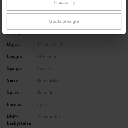
Tilpass
endre ditt samtykke.
Anne Oliver
(forfatter),
Melissa McClone
Forfattere
(forfatter)
Godta utvalgte
Harlequin
Forlag
17.10.2018
Utgitt
464
sider
Lengde
Erotikk
Sjanger
Romantikk
Serie
Bokmål
Språk
epub
Format
Vannmerket
DRM-
beskyttelse