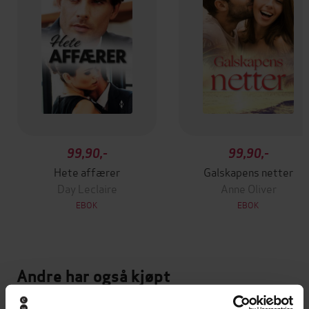
99,90,-
99,90,-
Hete affærer
Galskapens netter
Day Leclaire
Anne Oliver
EBOK
EBOK
Andre har også kjøpt