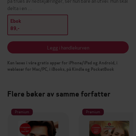
på trues av nedskjæringer, ser hun bare ån utvei: Hun skal
delta i en …
Ebok
89,-
Legg i handlekurven
Kan leses i våre gratis apper for iPhone/iPad og Android, i
webleser for Mac/PC, i iBooks, på Kindle og PocketBook
Flere bøker av samme forfatter
Premium
Premium