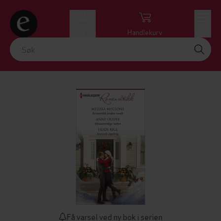
Logg inn
Handlekurv
Meny
Få varsel ved ny bok i serien