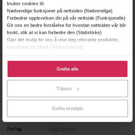
bruker cookies til:
Nødvendige funksjoner på nettsiden (Nødvendige)
Forbedrer opplevelsen din på vår nettside (Funksjonelle)
Gir oss en bedre forståelse for hvordan nettsiden vår blir
brukt, slik at vi kan forbedre den (Statistiske)
Gjør det mulig for oss å vise deg relevante produkter,
kampanjer og tilbud (Markedsføring)
249,-
169,-
Klikk på «Godta alle» for å gi oss ditt samtykke til å
Den som drepte helvetes engler
En moderne familie
bruke cookies for alle disse formålene. Du kan også
Godta alle
Jan Guillou
Helga Flatland
tilpasse ditt samtykke til spesifikke formål ved å klikke
EBOK
EBOK
på «Tilpass». Du kan når som helst trekke tilbake eller
Tilpass
endre ditt samtykke.
Godta utvalgte
Cupido noveller
(forfatter)
Forfattere
Saga Egmont
Forlag