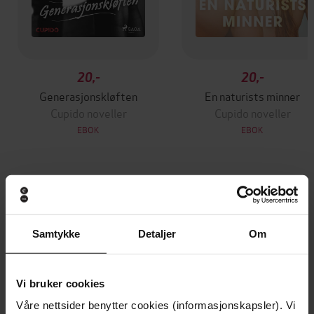
20,-
20,-
Generasjonskløften
En naturists minner
Cupido noveller
Cupido noveller
EBOK
EBOK
Andre har også kjøpt
Samtykke
Detaljer
Om
Premium
Vi bruker cookies
Våre nettsider benytter cookies (informasjonskapsler). Vi