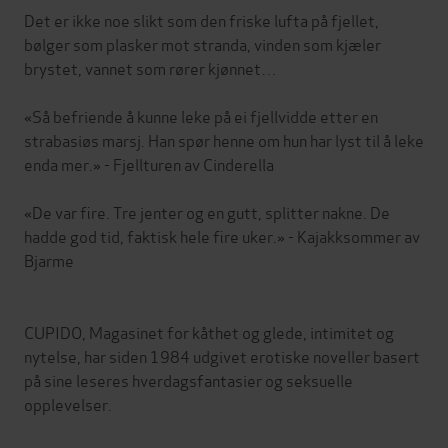
Det er ikke noe slikt som den friske lufta på fjellet,
bølger som plasker mot stranda, vinden som kjæler
brystet, vannet som rører kjønnet…
«Så befriende å kunne leke på ei fjellvidde etter en
strabasiøs marsj. Han spør henne om hun har lyst til å leke
enda mer.» - Fjellturen av Cinderella
«De var fire. Tre jenter og en gutt, splitter nakne. De
hadde god tid, faktisk hele fire uker.» - Kajakksommer av
Bjarme
CUPIDO, Magasinet for kåthet og glede, intimitet og
nytelse, har siden 1984 udgivet erotiske noveller basert
på sine leseres hverdagsfantasier og seksuelle