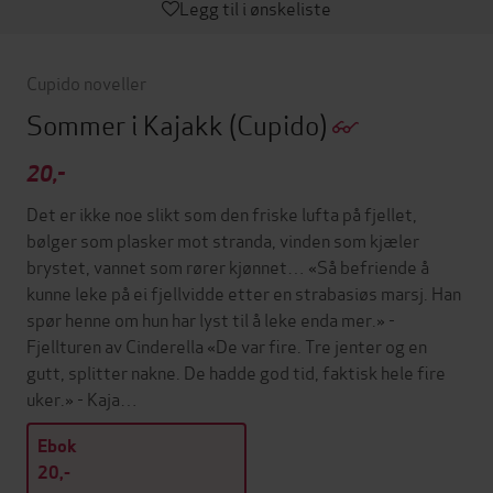
Legg til i ønskeliste
Cupido noveller
Sommer i Kajakk
(Cupido)
20,-
Det er ikke noe slikt som den friske lufta på fjellet,
bølger som plasker mot stranda, vinden som kjæler
brystet, vannet som rører kjønnet… «Så befriende å
kunne leke på ei fjellvidde etter en strabasiøs marsj. Han
spør henne om hun har lyst til å leke enda mer.» -
Fjellturen av Cinderella «De var fire. Tre jenter og en
gutt, splitter nakne. De hadde god tid, faktisk hele fire
uker.» - Kaja…
Ebok
20,-